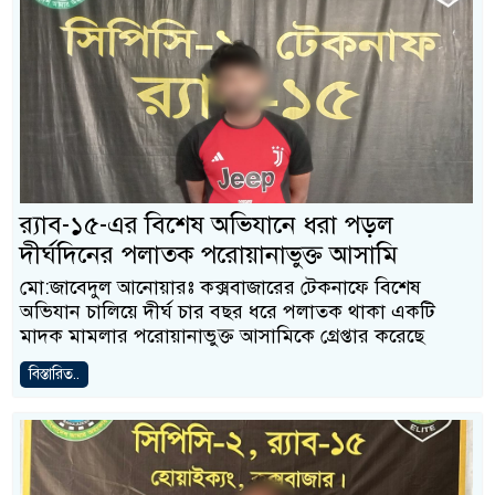
র‍্যাব-১৫-এর বিশেষ অভিযানে ধরা পড়ল
দীর্ঘদিনের পলাতক পরোয়ানাভুক্ত আসামি
মো:জাবেদুল আনোয়ারঃ কক্সবাজারের টেকনাফে বিশেষ
অভিযান চালিয়ে দীর্ঘ চার বছর ধরে পলাতক থাকা একটি
মাদক মামলার পরোয়ানাভুক্ত আসামিকে গ্রেপ্তার করেছে
বিস্তারিত..