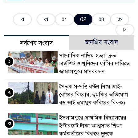
02
01
03
জনপ্রিয় সংবাদ
সর্বশেষ সংবাদ
সাংবাদিক নাদিম হত্যা: দ্রুত
১
চার্জশিট ও খুনিদের ফাঁসির দাবিতে
জামালপুরে মানববন্ধন
পৈতৃক সম্পত্তি বণ্টন নিয়ে ভাই-
২
বোনের বিরোধ, হুমকির অভিযোগ
বড় ভাই হুমায়ুন কবিরের বিরুদ্ধে
​ইসলামপুরে প্রাথমিক বিদ্যালয়ের
৩
ইন্টারনেট টাকা আত্মসাত শিক্ষা
কর্মকর্তাদের বিরুদ্ধে দুদকে