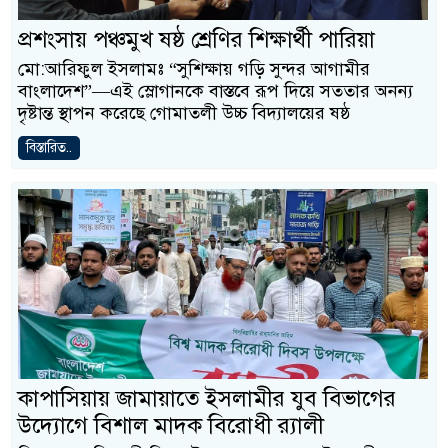
প্রশংসায় পঞ্চমুখ ষষ্ঠ শ্রেণির শিক্ষার্থী পারিয়া
মো:আরিফুল ইসলামঃ “সুশিক্ষায় গড়ি সুন্দর আগামীর
বাংলাদেশ”—এই স্লোগানকে বাস্তবে রূপ দিয়ে সততার অনন্য
দৃষ্টান্ত স্থাপন করেছে গোমাতলী উচ্চ বিদ্যালয়ের ষষ্ঠ
বিস্তারিত..
কাপাসিয়ায় জামায়াতে ইসলামীর যুব বিভাগের
উদ্যোগে বিশাল মাদক বিরোধী র‍্যালী