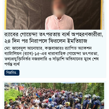
র‍্যাবের গোয়েন্দা তৎপরতায় ব্যর্থ অপহরণকারীরা,
২৪ দিন পর নিরাপদে ফিরলেন ইমতিয়াজ
মো: জাবেদুল আনোয়ার, কক্সবাজারঃ র‍্যাপিড অ্যাকশন
ব্যাটালিয়ন (র‍্যাব)-১৫-এর ধারাবাহিক গোয়েন্দা তৎপরতা,
তথ্যপ্রযুক্তিনির্ভর নজরদারি ও সাঁড়াশি অভিযানের মুখে শেষ
পর্যন্ত ব্যর্থ
বিস্তারিত..