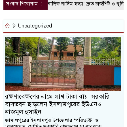
সংবাদ শিরোনাম ::
সাংবাদিক নাদিম হত্যা: দ্রুত চার্জশিট ও খুনিদের ফাঁ
Uncategorized
রক্ষণাবেক্ষণের নামে লাখ টাকা ব্যয়: সরকারি
বাসভবন ছাড়লেন ইসলামপুরের ইউএনও
নাজমুল হুসাইন
জামালপুরের ইসলামপুর উপজেলার ‘পরিত্যক্ত’ ও
‘কনডেমড’ ঘোষিত সরকারি বাসভবনে সংস্কারকাজ