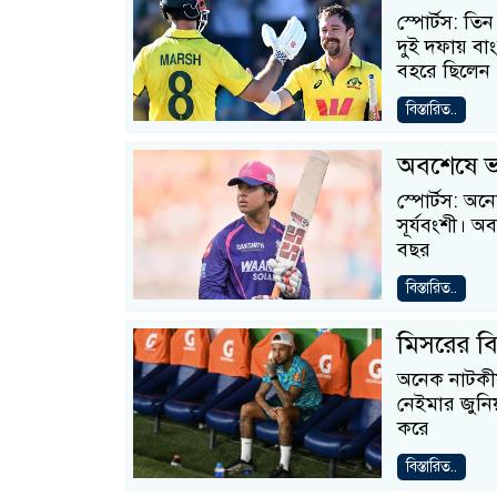
স্পোর্টস: তি
দুই দফায় বাং
বহরে ছিলেন
বিস্তারিত..
অবশেষে ভা
স্পোর্টস: 
সূর্যবংশী। অ
বছর
বিস্তারিত..
মিসরের বি
অনেক নাটকীয়
নেইমার জুনি
করে
বিস্তারিত..