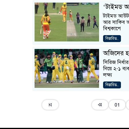
‘টাইমড আউ
টাইমড আউট ক
আর সাকিব আ
বিশ্বকাপে
বিস্তারিত..
অজিদের হা
সিরিজ নির্ধা
নিয়ে ২-১ ব্য
লক্ষ্য
বিস্তারিত..
01