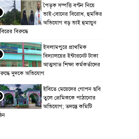
পৈতৃক সম্পত্তি বণ্টন নিয়ে
ভাই-বোনের বিরোধ, হুমকির
অভিযোগ বড় ভাই হুমায়ুন
বিরের বিরুদ্ধে
​ইসলামপুরে প্রাথমিক
২
বিদ্যালয়ের ইন্টারনেট টাকা
আত্মসাত শিক্ষা কর্মকর্তাদের
িরুদ্ধে দুদকে অভিযোগ
ইবিতে মেয়েদের গোপন ছবি
৩
তুলে প্রেমিককে পাঠানোর
অভিযোগ; তদন্তে কমিটি
ঠন
কুবিতে সেন্টার ফর জাকাত
৪