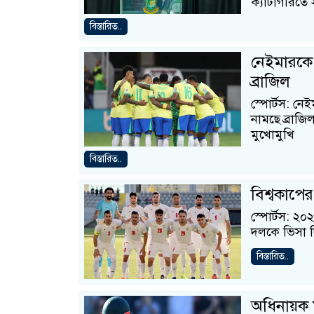
ক্যাটাগরিতে স
বিস্তারিত..
নেইমারকে
ব্রাজিল
স্পোর্টস: নে
নামছে ব্রাজ
মুখোমুখি
বিস্তারিত..
বিশ্বকাপের
স্পোর্টস: ২
দলকে ভিসা দিয়
বিস্তারিত..
অধিনায়ক ম