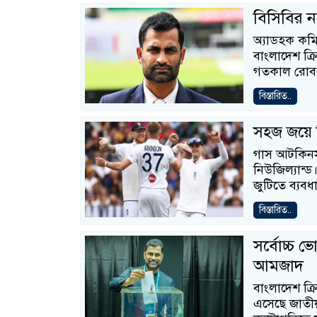
বিসিবির 
অ্যাডহক কমি
বাংলাদেশ ক্
গতকাল রোব
বিস্তারিত..
সহজ জয়ে স
গাস আটকিনসনে
নিউজিল্যান্
জুটিতে ব্যব
বিস্তারিত..
সর্বোচ্চ 
আমজাদ
বাংলাদেশ ক্র
এসেছে জাতী