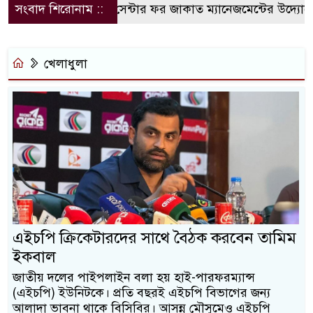
সংবাদ শিরোনাম ::
কুবিতে সেন্টার ফর জাকাত ম্যানেজমেন্টের উদ্যোগে বৃত্তি
খেলাধুলা
এইচপি ক্রিকেটারদের সাথে বৈঠক করবেন তামিম
ইকবাল
জাতীয় দলের পাইপলাইন বলা হয় হাই-পারফরম্যান্স
(এইচপি) ইউনিটকে। প্রতি বছরই এইচপি বিভাগের জন্য
আলাদা ভাবনা থাকে বিসিবির। আসন্ন মৌসুমেও এইচপি