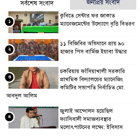
জনপ্রিয় সংবাদ
সর্বশেষ সংবাদ
কুবিতে সেন্টার ফর জাকাত
১
ম্যানেজমেন্টের উদ্যোগে বৃত্তি বিতরণ
১১ বিজিবির অভিযানে প্রায় ৯০
২
হাজার পিস বার্মিজ ইয়াবা উদ্ধার
চকরিয়ায় ফাঁসিয়াখালী সরকারি
৩
প্রাথমিক বিদ্যালয়ের ম্যানেজিং
কমিটির সভাপতি নির্বাচিত মো.
আবদুল আলিম
জুলাই আন্দোলন হয়েছিল
৪
ফ্যাসিবাদী সমাজব্যবস্থার
মূলোৎপাটনের লক্ষ্যে; ইবিসাস
সভাপতি