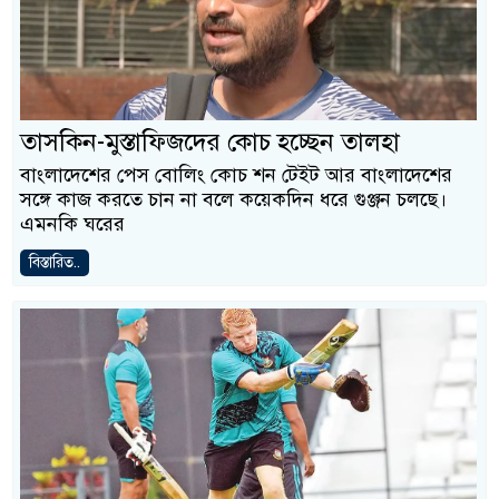
তাসকিন-মুস্তাফিজদের কোচ হচ্ছেন তালহা
বাংলাদেশের পেস বোলিং কোচ শন টেইট আর বাংলাদেশের
সঙ্গে কাজ করতে চান না বলে কয়েকদিন ধরে গুঞ্জন চলছে।
এমনকি ঘরের
বিস্তারিত..