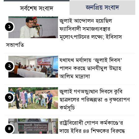
জনপ্রিয় সংবাদ
সর্বশেষ সংবাদ
জুলাই আন্দোলন হয়েছিল
১
ফ্যাসিবাদী সমাজব্যবস্থার
মূলোৎপাটনের লক্ষ্যে; ইবিসাস
সভাপতি
যথাযথ মর্যাদায় ‘জুলাই দিবস’
২
পালন করছে তানযীমুল উম্মাহ
আলিম মাদ্রাসা
জুলাই গণঅভ্যুত্থান দিবসে কুবি
৩
ছাত্রদলের পরিচ্ছন্নতা ও বৃক্ষরোপণ
কর্মসূচি
রাষ্ট্রবিরোধী গোপন কর্মকাণ্ডে’র
৪
দায়ে ইবির ৪৪ শিক্ষকের বিরুদ্ধে