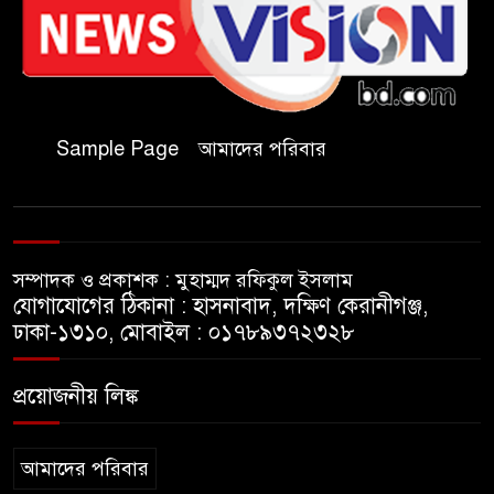
চকরিয়ায় ফাঁসিয়াখালী সরকারি
৬
প্রাথমিক বিদ্যালয়ের ম্যানেজিং
কমিটির সভাপতি নির্বাচিত মো.
আবদুল আলিম
Sample Page
আমাদের পরিবার
জুলাই আন্দোলন হয়েছিল
৭
ফ্যাসিবাদী সমাজব্যবস্থার
মূলোৎপাটনের লক্ষ্যে; ইবিসাস
সভাপতি
সম্পাদক ও প্রকাশক : মুহাম্মদ রফিকুল ইসলাম
যথাযথ মর্যাদায় ‘জুলাই দিবস’
যোগাযোগের ঠিকানা : হাসনাবাদ, দক্ষিণ কেরানীগঞ্জ,
৮
পালন করছে তানযীমুল উম্মাহ
ঢাকা-১৩১০, মোবাইল : ০১৭৮৯৩৭২৩২৮
আলিম মাদ্রাসা
প্রয়োজনীয় লিঙ্ক
জুলাই গণঅভ্যুত্থান দিবসে কুবি
৯
ছাত্রদলের পরিচ্ছন্নতা ও বৃক্ষরোপণ
কর্মসূচি
আমাদের পরিবার