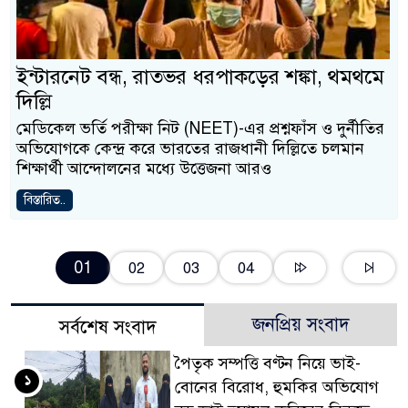
ইন্টারনেট বন্ধ, রাতভর ধরপাকড়ের শঙ্কা, থমথমে
দিল্লি
মেডিকেল ভর্তি পরীক্ষা নিট (NEET)-এর প্রশ্নফাঁস ও দুর্নীতির
অভিযোগকে কেন্দ্র করে ভারতের রাজধানী দিল্লিতে চলমান
শিক্ষার্থী আন্দোলনের মধ্যে উত্তেজনা আরও
বিস্তারিত..
01
02
03
04
জনপ্রিয় সংবাদ
সর্বশেষ সংবাদ
পৈতৃক সম্পত্তি বণ্টন নিয়ে ভাই-
১
বোনের বিরোধ, হুমকির অভিযোগ