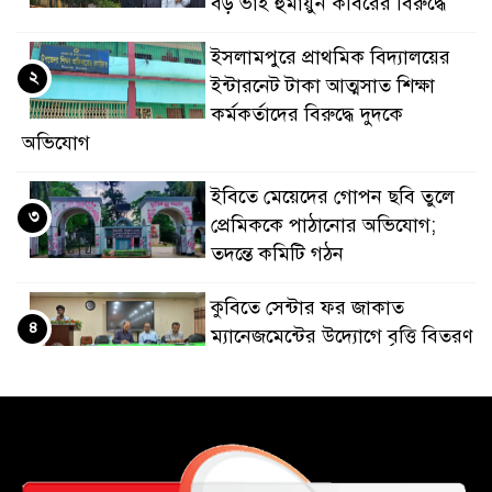
বড় ভাই হুমায়ুন কবিরের বিরুদ্ধে
​ইসলামপুরে প্রাথমিক বিদ্যালয়ের
২
ইন্টারনেট টাকা আত্মসাত শিক্ষা
কর্মকর্তাদের বিরুদ্ধে দুদকে
অভিযোগ
ইবিতে মেয়েদের গোপন ছবি তুলে
৩
প্রেমিককে পাঠানোর অভিযোগ;
তদন্তে কমিটি গঠন
কুবিতে সেন্টার ফর জাকাত
৪
ম্যানেজমেন্টের উদ্যোগে বৃত্তি বিতরণ
১১ বিজিবির অভিযানে প্রায় ৯০
৫
হাজার পিস বার্মিজ ইয়াবা উদ্ধার