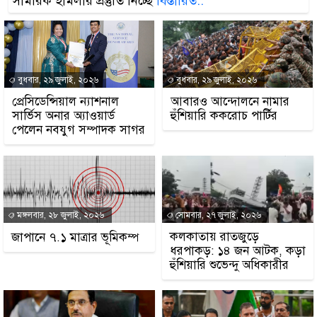
সামরিক হামলার প্রস্তুতি নিচ্ছে
বিস্তারিত..
বুধবার, ২৯ জুলাই, ২০২৬
বুধবার, ২৯ জুলাই, ২০২৬
প্রেসিডেন্সিয়াল ন্যাশনাল
আবারও আন্দোলনে নামার
সার্ভিস অনার অ্যাওয়ার্ড
হুঁশিয়ারি ককরোচ পার্টির
পেলেন নবযুগ সম্পাদক সাগর
মঙ্গলবার, ২৮ জুলাই, ২০২৬
সোমবার, ২৭ জুলাই, ২০২৬
কলকাতায় রাতজুড়ে
জাপানে ৭.১ মাত্রার ভূমিকম্প
ধরপাকড়: ১৪ জন আটক, কড়া
হুঁশিয়ারি শুভেন্দু অধিকারীর