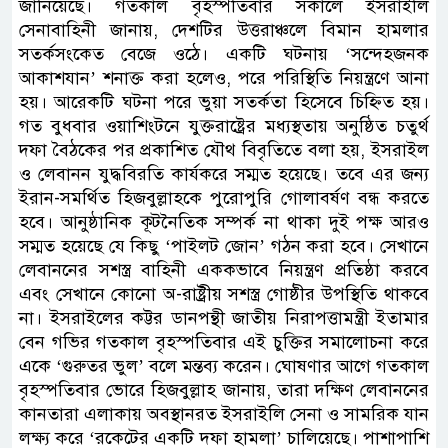
জানিয়েছে। গতকাল বৃহস্পতিবার সকালে ইসরাইলি
সেনাবাহিনী জানায়, দেশটির উত্তরাঞ্চলে বিমান হামলার
সতর্কসংকেত বেজে ওঠে। একটি ঘটনায় ‘সন্দেহজনক
আকাশযান’ শনাক্ত করা হলেও, পরে পরিস্থিতি নিয়ন্ত্রণে আনা
হয়। আরেকটি ঘটনা পরে ভুয়া সতর্কতা হিসেবে চিহ্নিত হয়।
গত বুধবার ওয়াশিংটনে যুক্তরাষ্ট্রের মধ্যস্থতায় অনুষ্ঠিত চতুর্থ
দফা বৈঠকের পর প্রকাশিত যৌথ বিবৃতিতে বলা হয়, ইসরাইল
ও লেবানন যুদ্ধবিরতি কার্যকরে সম্মত হয়েছে। তবে এর জন্য
ইরান-সমর্থিত হিজবুল্লাহকে পুরোপুরি গোলাবর্ষণ বন্ধ করতে
হবে। আনুষ্ঠানিক কূটনৈতিক সম্পর্ক না থাকা দুই পক্ষ আরও
সম্মত হয়েছে যে কিছু ‘পাইলট জোন’ গঠন করা হবে। সেখানে
লেবাননের সশস্ত্র বাহিনী এককভাবে নিয়ন্ত্রণ প্রতিষ্ঠা করবে
এবং সেখানে কোনো অ-রাষ্ট্রীয় সশস্ত্র গোষ্ঠীর উপস্থিতি থাকবে
না। ইসরাইলের কট্টর ডানপন্থী জাতীয় নিরাপত্তামন্ত্রী ইতামার
বেন গভির গতকাল বৃহস্পতিবার এই চুক্তির সমালোচনা করে
একে ‘গুরুতর ভুল’ বলে মন্তব্য করেন। ঘোষণার আগে গতকাল
বৃহস্পতিবার ভোরে হিজবুল্লাহ জানায়, তারা দক্ষিণ লেবাননের
কানতারা এলাকায় অবস্থানরত ইসরাইলি সেনা ও সামরিক যান
লক্ষ্য করে ‘রকেটের একটি দফা হামলা’ চালিয়েছে। পাশাপাশি