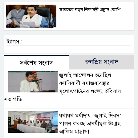
ভারতের নতুন শিক্ষামন্ত্রী প্রহ্লাদ জোশি
ট্যাগস :
জনপ্রিয় সংবাদ
সর্বশেষ সংবাদ
জুলাই আন্দোলন হয়েছিল
ফ্যাসিবাদী সমাজব্যবস্থার
মূলোৎপাটনের লক্ষ্যে; ইবিসাস
সভাপতি
যথাযথ মর্যাদায় ‘জুলাই দিবস’
পালন করছে তানযীমুল উম্মাহ
আলিম মাদ্রাসা