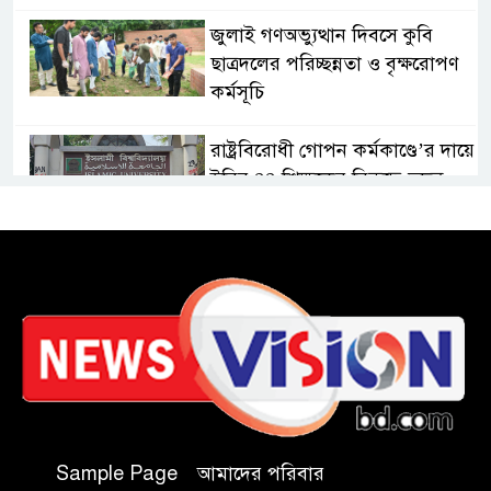
জুলাই গণঅভ্যুত্থান দিবসে কুবি
ছাত্রদলের পরিচ্ছন্নতা ও বৃক্ষরোপণ
কর্মসূচি
রাষ্ট্রবিরোধী গোপন কর্মকাণ্ডে’র দায়ে
ইবির ৪৪ শিক্ষকের বিরুদ্ধে তদন্ত
কমিটি
ইসলামপুরে ‘জুলাই গণঅভ্যুত্থান
দিবস উপলক্ষ্যে আলোচনা সভা ও
সংবর্ধনা অনুষ্ঠান অনুষ্ঠিত
গণভোটের রায় জুলাই সনদ
বাস্তবায়নের আহ্বান,ইসলামপুরে
জামায়াতের গণমিছিল ও সমাবেশ
Sample Page
আমাদের পরিবার