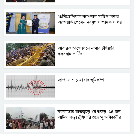
প্রেসিডেন্সিয়াল ন্যাশনাল সার্ভিস অনার
অ্যাওয়ার্ড পেলেন নবযুগ সম্পাদক সাগর
আবারও আন্দোলনে নামার হুঁশিয়ারি
ককরোচ পার্টির
জাপানে ৭.১ মাত্রার ভূমিকম্প
কলকাতায় রাতজুড়ে ধরপাকড়: ১৪ জন
আটক, কড়া হুঁশিয়ারি শুভেন্দু অধিকারীর