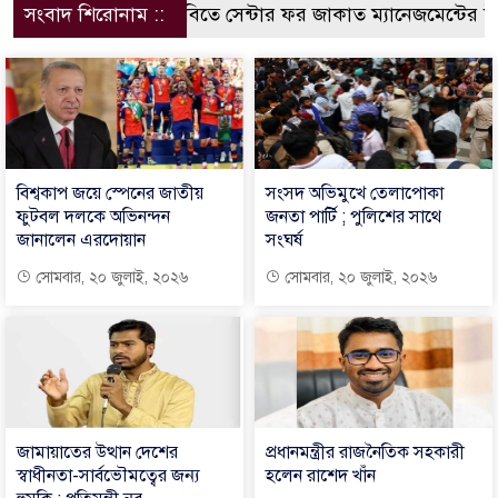
সংবাদ শিরোনাম ::
কুবিতে সেন্টার ফর জাকাত ম্যানেজমেন্টের উদ্যো
বিশ্বকাপ জয়ে স্পেনের জাতীয়
সংসদ অভিমুখে তেলাপোকা
ফুটবল দলকে অভিনন্দন
জনতা পার্টি ; পুলিশের সাথে
জানালেন এরদোয়ান
সংঘর্ষ
সোমবার, ২০ জুলাই, ২০২৬
সোমবার, ২০ জুলাই, ২০২৬
জামায়াতের উত্থান দেশের
প্রধানমন্ত্রীর রাজনৈতিক সহকারী
স্বাধীনতা-সার্বভৌমত্বের জন্য
হলেন রাশেদ খাঁন