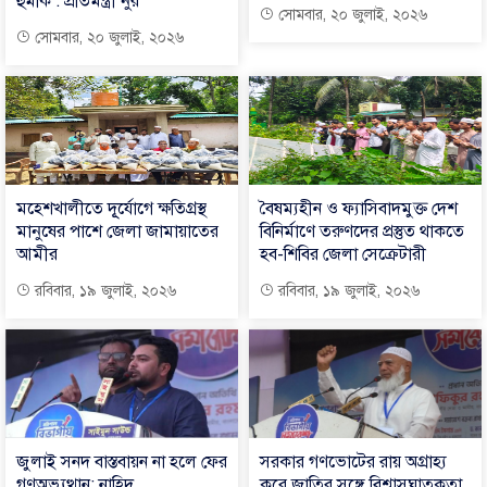
হুমকি : প্রতিমন্ত্রী নুর
সোমবার, ২০ জুলাই, ২০২৬
সোমবার, ২০ জুলাই, ২০২৬
মহেশখালীতে দূূর্যোগে ক্ষতিগ্রস্থ
বৈষম্যহীন ও ফ্যাসিবাদমুক্ত দেশ
মানুষের পাশে জেলা জামায়াতের
বিনির্মাণে তরুণদের প্রস্তুত থাকতে
আমীর
হব-শিবির জেলা সেক্রেটারী
রবিবার, ১৯ জুলাই, ২০২৬
রবিবার, ১৯ জুলাই, ২০২৬
জুলাই সনদ বাস্তবায়ন না হলে ফের
সরকার গণভোটের রায় অগ্রাহ্য
গণঅভ্যুত্থান: নাহিদ
করে জাতির সঙ্গে বিশ্বাসঘাতকতা