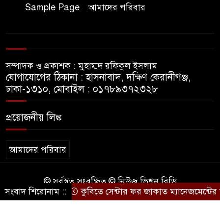
ফোরাম’ জেলা কমিটির আত্মপ্রকাশ ‎
Sample Page
আমাদের পরিবার
রবিবার, ২ অগাস্ট, ২০২৬
চকরিয়ায় ফাঁসিয়াখালী সরকারি প্রাথমিক
সম্পাদক ও প্রকাশক : মুহাম্মদ রফিকুল ইসলাম
বিদ্যালয়ের ম্যানেজিং কমিটির সভাপতি
যোগাযোগের ঠিকানা : হাসনাবাদ, দক্ষিণ কেরানীগঞ্জ,
নির্বাচিত মো. আবদুল আলিম
ঢাকা-১৩১০, মোবাইল : ০১৭৮৯৩৭২৩২৮
বৃহস্পতিবার, ৬ অগাস্ট, ২০২৬
চকরিয়া জমজম হাসপাতালের বিরুদ্ধে
প্রয়োজনীয় লিঙ্ক
অপপ্রচারের প্রতিবাদে সংবাদ সম্মেলন
মঙ্গলবার, ৪ অগাস্ট, ২০২৬
আমাদের পরিবার
কক্সবাজারে র‍্যাবের অভিযানে
© সর্বস্বত্ব সংরক্ষিত © নিউজ ভিশন বিডি
প্রাইভেটকার থেকে ৭৬ কেজি ২০০ গ্রাম
সংবাদ শিরোনাম ::
কুবিতে সেন্টার ফর জাকাত ম্যানেজমেন্টের উদ্
কারিগরি সহযোগিতায়ঃ
BD IT
গাঁজা উদ্ধার, ২ মাদক কারবারি আটক
শনিবার, ১ অগাস্ট, ২০২৬