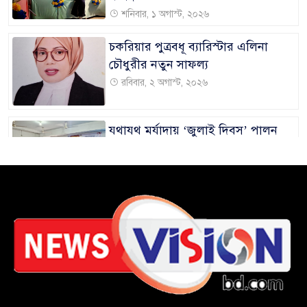
শনিবার, ১ অগাস্ট, ২০২৬
চকরিয়ার পুত্রবধূ ব্যারিস্টার এলিনা
চৌধুরীর নতুন সাফল্য
রবিবার, ২ অগাস্ট, ২০২৬
যথাযথ মর্যাদায় ‘জুলাই দিবস’ পালন
করছে তানযীমুল উম্মাহ আলিম মাদ্রাসা
বুধবার, ৫ অগাস্ট, ২০২৬
জুলাই গণঅভ্যুত্থানের দ্বিতীয় বার্ষিকী
উপলক্ষে ইবি প্রশাসনের নানা কর্মসূচি
মঙ্গলবার, ৪ অগাস্ট, ২০২৬
‎সুনামগঞ্জে ‘নাগরিক তথ্য অধিকার