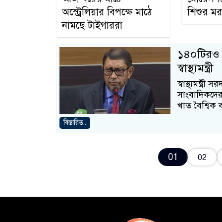
অস্ট্রেলিয়ার বিপক্ষে মাঠে
শিশুর মর
নামছে টাইগাররা
১৪০টিরও ব
স্বাস্থ্যমন্ত্রী
স্বাস্থ্যমন্
সাংবাদিকদের
খাত বৈশ্বিক 
বিস্তারিত..
01
02