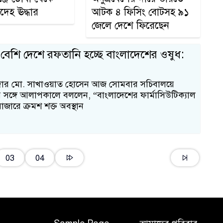
দেহ ঊদ্ধার
আটক ৪ ফিসিং বোটসহ ৯১
জেলে দেশে ফিরেছেন
ই
েশি দেশে রফতানি হচ্ছে বাংলাদেশের ওষুধ:
ত্রী সরদার মো. সাখাওয়াত হোসেন আজ সোমবার সচিবালয়ে
 সঙ্গে আলাপকালে বললেন, “বাংলাদেশের ফার্মাসিউটিক্যাল
বাজারে ক্রমশ শক্ত অবস্থান
মা
১
03
04