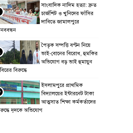
সাংবাদিক নাদিম হত্যা: দ্রুত
চার্জশিট ও খুনিদের ফাঁসির
দাবিতে জামালপুরে
ানববন্ধন
পৈতৃক সম্পত্তি বণ্টন নিয়ে
২
ভাই-বোনের বিরোধ, হুমকির
অভিযোগ বড় ভাই হুমায়ুন
বিরের বিরুদ্ধে
​ইসলামপুরে প্রাথমিক
৩
বিদ্যালয়ের ইন্টারনেট টাকা
আত্মসাত শিক্ষা কর্মকর্তাদের
িরুদ্ধে দুদকে অভিযোগ
ইবিতে মেয়েদের গোপন ছবি
৪