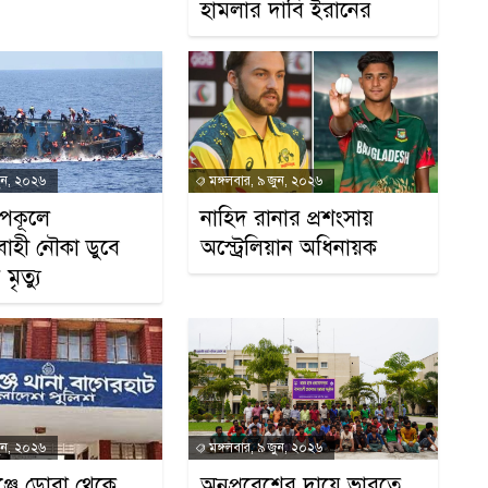
হামলার দাবি ইরানের
গ
জুন, ২০২৬
মঙ্গলবার, ৯ জুন, ২০২৬
উপকূলে
নাহিদ রানার প্রশংসায়
াহী নৌকা ডুবে
অস্ট্রেলিয়ান অধিনায়ক
ৃত্যু
ক
জুন, ২০২৬
মঙ্গলবার, ৯ জুন, ২০২৬
্জে ডোবা থেকে
অনুপ্রবেশের দায়ে ভারতে