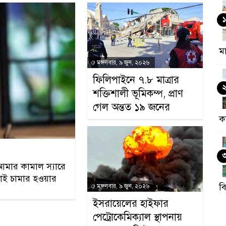
১
ম
মঙ্গলবার, ৯ জুন, ২০২৬
ফিলিপাইনে ৭.৮ মাত্রার
শক্তিশালী ভূমিকম্প, প্রাণ
গেল অন্তত ১৯ জনের
ক
আমার কামাল স্যারে
াই চামার হওয়ার
ব
মঙ্গলবার, ৯ জুন, ২০২৬
ইসরায়েলের হাইফার
পেট্রোকেমিক্যাল স্থাপনায়