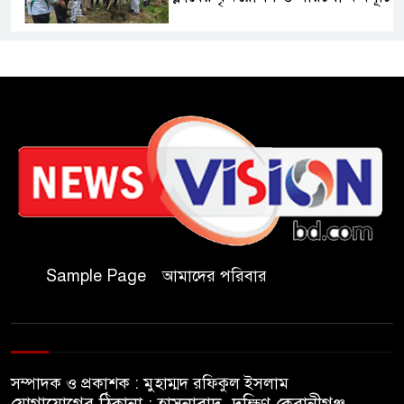
রাষ্ট্রপতি নির্বাচনে অংশ নেবে
জামায়াত
কাল মহেশখালী দিয়ে শুরু
প্রধানমন্ত্রীর চট্টগ্রাম সফর
হল দখল করে অছাত্র ও সন্ত্রাসীদের
অভয়ারণ্য করা যাবে না-শিবির
সভাপতি
Sample Page
আমাদের পরিবার
বিমানবাহিনীতে অফিসার ক্যাডেট
পদে চাকরি
সম্পাদক ও প্রকাশক : মুহাম্মদ রফিকুল ইসলাম
মেসির বাবা না ফেরার দেশে