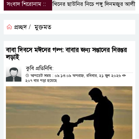
সংবাদ শিরোনাম ::
পলিথিনের ছাউনির নিচে পঙ্গু দিনমজুর আলী হো
প্রচ্ছদ /
মুক্তমত
বাবা দিবসে মঈনের গল্প: বাবার জন্য সন্তানের নিরন্তর
লড়াই
কুবি প্রতিনিধি:
আপডেট সময় : ০৯:১৩:০৯ অপরাহ্ন, রবিবার, ২১ জুন ২০২৬
২০৭ বার পড়া হয়েছে