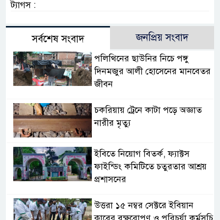
ট্যাগস :
জনপ্রিয় সংবাদ
সর্বশেষ সংবাদ
পলিথিনের ছাউনির নিচে পঙ্গু
দিনমজুর আলী হোসেনের মানবেতর
জীবন
চকরিয়ায় ট্রেনে কাটা পড়ে অজ্ঞাত
নারীর মৃত্যু
ইবিতে নিয়োগ বিতর্ক, ফ্যাক্টস
ফাইন্ডিং কমিটিতে চতুরতার আশ্রয়
প্রশাসনের
উত্তরা ১৫ নম্বর সেক্টরে ইবিয়ান
ক্লাবের বৃক্ষরোপণ ও পরিচর্যা কর্মসূচি