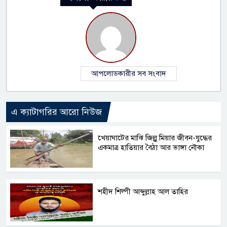
আপলোডকারীর সব সংবাদ
এ ক্যাটাগরির আরো নিউজ
‎খেয়াঘাটের মাঝি জিল্লু মিয়ার জীবন-যুদ্ধের
একমাত্র হাতিয়ার বৈঠা আর ভাঙ্গা নৌকা
শহীদ শিল্পী আব্দুল্লাহ আল তাহির