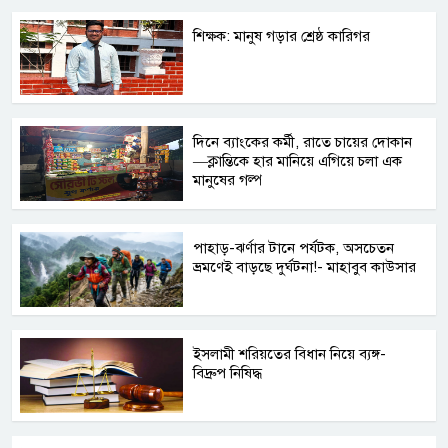
শিক্ষক: মানুষ গড়ার শ্রেষ্ঠ কারিগর
দিনে ব্যাংকের কর্মী, রাতে চায়ের দোকান
—ক্লান্তিকে হার মানিয়ে এগিয়ে চলা এক
মানুষের গল্প
পাহাড়-ঝর্ণার টানে পর্যটক, অসচেতন
ভ্রমণেই বাড়ছে দুর্ঘটনা!- মাহাবুব কাউসার
ইসলামী শরিয়তের বিধান নিয়ে ব্যঙ্গ-
বিদ্রুপ নিষিদ্ধ