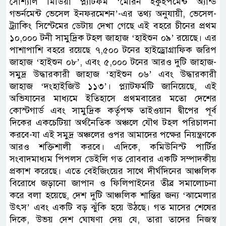
সোশ্যাল মিডিয়া প্ল্যাটফর্ম ‘মেরিন ইকুইপমেন্ট অ্যান্ড
গভর্নমেন্ট ভেসেল ইনফরমেশন’-এর তথ্য অনুযায়ী, ভেসেল-
ট্র্যাকিং সিস্টেমের ডেটায় দেখা গেছে এই বহরে চীনের প্রথম
১০,০০০ টনী সামুদ্রিক টহল জাহাজ ‘হাইশুন ০৯’ রয়েছে। এর
পাশাপাশি বহরে রয়েছে ৭,৫০০ টনের হাইড্রোগ্রাফিক জরিপ
জাহাজ ‘হাইশুন ০৮’, এবং ৫,০০০ টনের আরও দুটি জাহাজ-
সমুদ্র উদ্ধারকারী জাহাজ ‘হাইশুন ০৬’ এবং উদ্ধারকারী
জাহাজ ‘দংহাইজিউ ১১৩’। প্ল্যাটফর্মটি জানিয়েছে, এই
অভিযানের মাধ্যমে ইতিহাসে প্রথমবারের মতো দেশের
কোস্টগার্ড এবং সামুদ্রিক কর্তৃপক্ষ তাইওয়ান দ্বীপের পূর্ব
দিকের একচেটিয়া অর্থনৈতিক অঞ্চলে যৌথ টহল পরিচালনা
করবে-যা এই সমুদ্র অঞ্চলের ওপর আমাদের পক্ষের নিয়ন্ত্রণকে
আরও শক্তিশালী করবে। এদিকে, কমিউনিস্ট পার্টির
সংবাদমাধ্যম পিপলস ডেইলি গত রোববার একটি সম্পাদকীয়
প্রকাশ করেছে। এতে বেইজিংয়ের সাথে দীর্ঘদিনের আঞ্চলিক
বিরোধে জড়ানো জাপান ও ফিলিপাইনের তীব্র সমালোচনা
করে বলা হয়েছে, দেশ দুটি আঞ্চলিক শান্তির জন্য ‘ঝামেলার
উৎস’ এবং একটি বড় ঝুঁকি হয়ে উঠছে। গত মাসের শেষের
দিকে, উভয় দেশ ঘোষণা দেয় যে, তারা তাদের নিজস্ব