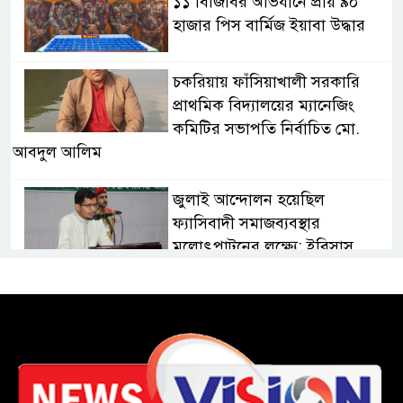
১১ বিজিবির অভিযানে প্রায় ৯০
হাজার পিস বার্মিজ ইয়াবা উদ্ধার
চকরিয়ায় ফাঁসিয়াখালী সরকারি
প্রাথমিক বিদ্যালয়ের ম্যানেজিং
কমিটির সভাপতি নির্বাচিত মো.
আবদুল আলিম
জুলাই আন্দোলন হয়েছিল
ফ্যাসিবাদী সমাজব্যবস্থার
মূলোৎপাটনের লক্ষ্যে; ইবিসাস
সভাপতি
যথাযথ মর্যাদায় ‘জুলাই দিবস’
পালন করছে তানযীমুল উম্মাহ
আলিম মাদ্রাসা