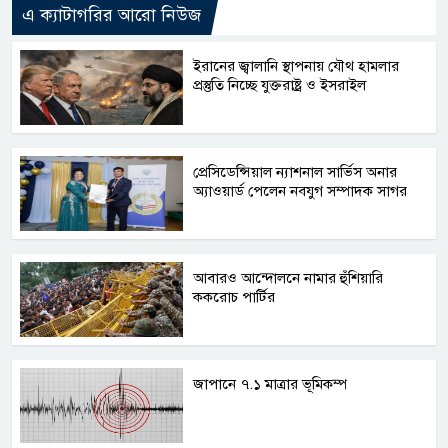
এ ক্যাটাগরির আরো নিউজ
ইরানের জ্বালানি স্থাপনায় যৌথ হামলার
প্রস্তুতি নিচ্ছে যুক্তরাষ্ট্র ও ইসরাইল
প্রেসিডেন্সিয়াল ন্যাশনাল সার্ভিস অনার
অ্যাওয়ার্ড পেলেন নবযুগ সম্পাদক সাগর
আবারও আন্দোলনে নামার হুঁশিয়ারি
ককরোচ পার্টির
জাপানে ৭.১ মাত্রার ভূমিকম্প