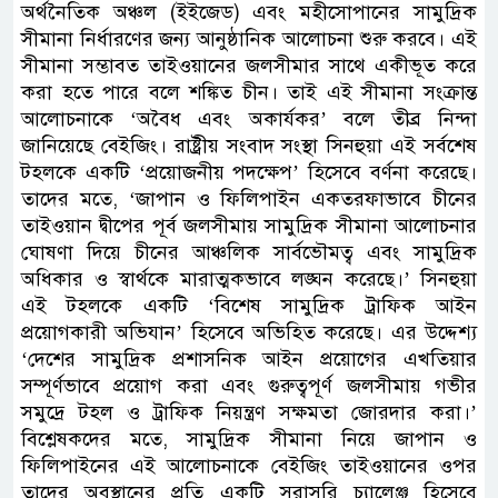
অর্থনৈতিক অঞ্চল (ইইজেড) এবং মহীসোপানের সামুদ্রিক
সীমানা নির্ধারণের জন্য আনুষ্ঠানিক আলোচনা শুরু করবে। এই
সীমানা সম্ভাবত তাইওয়ানের জলসীমার সাথে একীভূত করে
করা হতে পারে বলে শঙ্কিত চীন। তাই এই সীমানা সংক্রান্ত
আলোচনাকে ‘অবৈধ এবং অকার্যকর’ বলে তীব্র নিন্দা
জানিয়েছে বেইজিং। রাষ্ট্রীয় সংবাদ সংস্থা সিনহুয়া এই সর্বশেষ
টহলকে একটি ‘প্রয়োজনীয় পদক্ষেপ’ হিসেবে বর্ণনা করেছে।
তাদের মতে, ‘জাপান ও ফিলিপাইন একতরফাভাবে চীনের
তাইওয়ান দ্বীপের পূর্ব জলসীমায় সামুদ্রিক সীমানা আলোচনার
ঘোষণা দিয়ে চীনের আঞ্চলিক সার্বভৌমত্ব এবং সামুদ্রিক
অধিকার ও স্বার্থকে মারাত্মকভাবে লঙ্ঘন করেছে।’ সিনহুয়া
এই টহলকে একটি ‘বিশেষ সামুদ্রিক ট্রাফিক আইন
প্রয়োগকারী অভিযান’ হিসেবে অভিহিত করেছে। এর উদ্দেশ্য
‘দেশের সামুদ্রিক প্রশাসনিক আইন প্রয়োগের এখতিয়ার
সম্পূর্ণভাবে প্রয়োগ করা এবং গুরুত্বপূর্ণ জলসীমায় গভীর
সমুদ্রে টহল ও ট্রাফিক নিয়ন্ত্রণ সক্ষমতা জোরদার করা।’
বিশ্লেষকদের মতে, সামুদ্রিক সীমানা নিয়ে জাপান ও
ফিলিপাইনের এই আলোচনাকে বেইজিং তাইওয়ানের ওপর
তাদের অবস্থানের প্রতি একটি সরাসরি চ্যালেঞ্জ হিসেবে