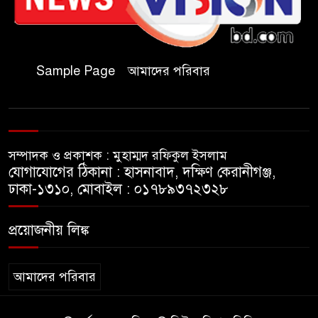
জুলাই গণঅভ্যুত্থান দিবসে কুবি
ছাত্রদলের পরিচ্ছন্নতা ও বৃক্ষরোপণ
কর্মসূচি
Sample Page
আমাদের পরিবার
রাষ্ট্রবিরোধী গোপন কর্মকাণ্ডে’র দায়ে
ইবির ৪৪ শিক্ষকের বিরুদ্ধে তদন্ত
কমিটি
সম্পাদক ও প্রকাশক : মুহাম্মদ রফিকুল ইসলাম
ইসলামপুরে ‘জুলাই গণঅভ্যুত্থান
যোগাযোগের ঠিকানা : হাসনাবাদ, দক্ষিণ কেরানীগঞ্জ,
দিবস উপলক্ষ্যে আলোচনা সভা ও
ঢাকা-১৩১০, মোবাইল : ০১৭৮৯৩৭২৩২৮
সংবর্ধনা অনুষ্ঠান অনুষ্ঠিত
প্রয়োজনীয় লিঙ্ক
গণভোটের রায় জুলাই সনদ
বাস্তবায়নের আহ্বান,ইসলামপুরে
জামায়াতের গণমিছিল ও সমাবেশ
আমাদের পরিবার
জুলাই বিপ্লবের চেতনায় দীপ্ত