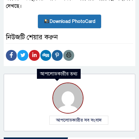
দেখছে।
Download PhotoCard
নিউজটি শেয়ার করুন
আপলোডকারীর তথ্য
আপলোডকারীর সব সংবাদ