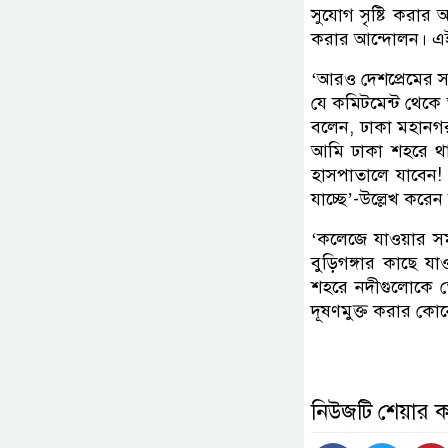
সুযোগ সৃষ্টি করার
করার আন্দোলন। এই
‘আরও দেশপ্রেমের স
যে কমিটমেন্ট থেকে 
বলেন, ঢাকা মহানগ
আমি ঢাকা শহরে থাক
হাসপাতালে যাবেন! স
যাচ্ছে’-উল্লেখ করেন
‘কলেজে যাওয়ার স
বুড়িগঙ্গার কাছে য
শহরে নদীগুলোকে তো
দূষণমুক্ত করার কোন
নিউজটি শেয়ার 