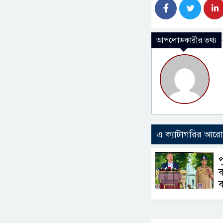
আপলোডকারীর তথ্য
এ ক্যাটাগরির আর
ব
ব