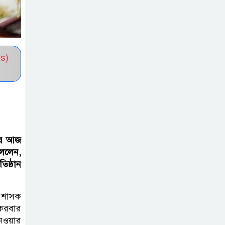
সভাপতি নির্বাচিত মো. আবদুল আলিম
জুলাই আন্দোলন
হয়েছিল ফ্যাসিবাদী
s)
সমাজব্যবস্থার
মূলোৎপাটনের লক্ষ্যে; ইবিসাস
সভাপতি
যথাযথ মর্যাদায়
‘জুলাই দিবস’
গীর আজ
পালন করছে
বললেন,
িষ্ঠান
তানযীমুল উম্মাহ আলিম মাদ্রাসা
জুলাই গণঅভ্যুত্থান
্রশাসক
দিবসে কুবি
করবার
ছাত্রদলের
েওয়ার