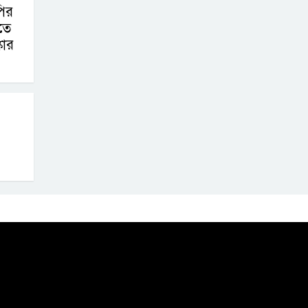
ির
তে
কার