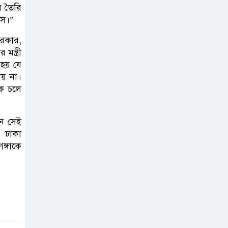
র তৈরি
পরিচ্ছন্নতা ও বৃক্ষরোপণ কর্মসূচি
াস।”
রাষ্ট্রবিরোধী গোপন
দরকার,
কর্মকাণ্ডে’র দায়ে
ন্ত্রী
 হয় যে
ইবির ৪৪ শিক্ষকের
ায় না।
বিরুদ্ধে তদন্ত কমিটি
কে চলে
ইসলামপুরে ‘জুলাই
ন সেই
গণঅভ্যুত্থান দিবস
। ঢাকা
উপলক্ষ্যে আলোচনা
ঙ্গাকে
সভা ও সংবর্ধনা অনুষ্ঠান অনুষ্ঠিত
গণভোটের রায়
জুলাই সনদ
বাস্তবায়নের
আহ্বান,ইসলামপুরে জামায়াতের