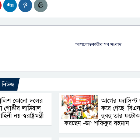
আপলোডকারীর সব সংবাদ
ো নিউজ
পুলিশ কোনো দলের
আগের ফ্যাসিস্ট 
া গোষ্ঠীর লাঠিয়াল
করে গেছে, বিএ
াহিনী নয়-স্বরাষ্ট্রমন্ত্রী
হুবহু তার ফটোক
করছেন -ডা: শফিকুর রহমান