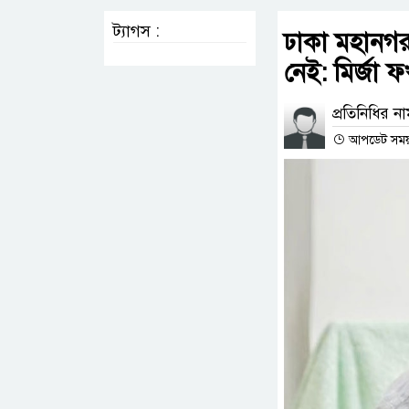
ট্যাগস :
ঢাকা মহানগর 
নেই: মির্জা 
প্রতিনিধির ন
আপডেট সময় 