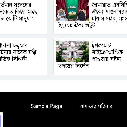
র্তমান সংসদের
জামায়াত-এনসিপ
দিকে তাকিয়ে আছে
ঐক্যে ভাঙন ধরা
৮ কোটি মানুষ :
চায় সরকার, সংস্
ইস্যুতে ঐক্য অটুট
াপলা চত্বরের
টুথপেস্টে
টনায় সাবেক মন্ত্রী
মাইক্রোপ্লাস্টিক
তিফ সিদ্দিকী
পাওয়ার ঘটনা
তদন্তের নির্দেশ
Sample Page
আমাদের পরিবার