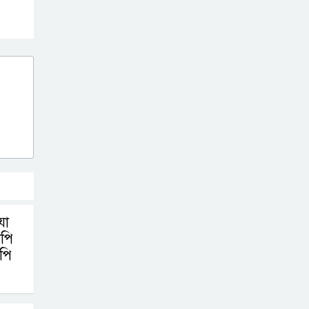
গণমিছিল ও সমাবেশ
জুলাই বিপ্লবের
চেতনায় দীপ্ত
ইসলামপুর: রক্তে
কেনা নতুন ভোরে স্মরণের বাঁধভাঙা
উচ্ছ্বাস
যা
নপি
পি