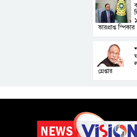
ব
১
ভারপ্রাপ্ত স্পিকার
শ
ঘ
ল
গ্রেপ্তার