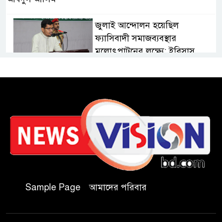
জুলাই আন্দোলন হয়েছিল
ফ্যাসিবাদী সমাজব্যবস্থার
মূলোৎপাটনের লক্ষ্যে; ইবিসাস
সভাপতি
যথাযথ মর্যাদায় ‘জুলাই দিবস’
পালন করছে তানযীমুল উম্মাহ
আলিম মাদ্রাসা
জুলাই গণঅভ্যুত্থান দিবসে কুবি
ছাত্রদলের পরিচ্ছন্নতা ও বৃক্ষরোপণ
কর্মসূচি
Sample Page
আমাদের পরিবার
রাষ্ট্রবিরোধী গোপন কর্মকাণ্ডে’র দায়ে
ইবির ৪৪ শিক্ষকের বিরুদ্ধে তদন্ত
কমিটি