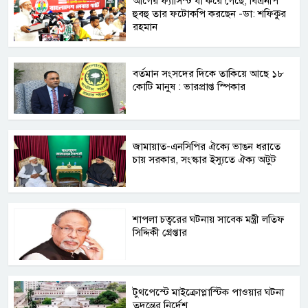
আগের ফ্যাসিস্ট যা করে গেছে, বিএনপি
হুবহু তার ফটোকপি করছেন -ডা: শফিকুর
রহমান
বর্তমান সংসদের দিকে তাকিয়ে আছে ১৮
কোটি মানুষ : ভারপ্রাপ্ত স্পিকার
জামায়াত-এনসিপির ঐক্যে ভাঙন ধরাতে
চায় সরকার, সংস্কার ইস্যুতে ঐক্য অটুট
শাপলা চত্বরের ঘটনায় সাবেক মন্ত্রী লতিফ
সিদ্দিকী গ্রেপ্তার
টুথপেস্টে মাইক্রোপ্লাস্টিক পাওয়ার ঘটনা
তদন্তের নির্দেশ