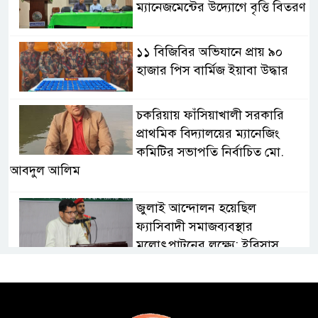
ম্যানেজমেন্টের উদ্যোগে বৃত্তি বিতরণ
১১ বিজিবির অভিযানে প্রায় ৯০
হাজার পিস বার্মিজ ইয়াবা উদ্ধার
চকরিয়ায় ফাঁসিয়াখালী সরকারি
প্রাথমিক বিদ্যালয়ের ম্যানেজিং
কমিটির সভাপতি নির্বাচিত মো.
আবদুল আলিম
জুলাই আন্দোলন হয়েছিল
ফ্যাসিবাদী সমাজব্যবস্থার
মূলোৎপাটনের লক্ষ্যে; ইবিসাস
সভাপতি
যথাযথ মর্যাদায় ‘জুলাই দিবস’