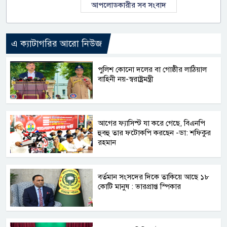
আপলোডকারীর সব সংবাদ
এ ক্যাটাগরির আরো নিউজ
পুলিশ কোনো দলের বা গোষ্ঠীর লাঠিয়াল
বাহিনী নয়-স্বরাষ্ট্রমন্ত্রী
আগের ফ্যাসিস্ট যা করে গেছে, বিএনপি
হুবহু তার ফটোকপি করছেন -ডা: শফিকুর
রহমান
বর্তমান সংসদের দিকে তাকিয়ে আছে ১৮
কোটি মানুষ : ভারপ্রাপ্ত স্পিকার