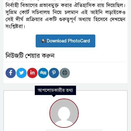
নির্বাহী বিভাগের প্রভাবমুক্ত করার ঐতিহাসিক রায় দিয়েছিল।
সুপ্রিম কোর্ট সচিবালয় নিয়ে চলমান এই আইনি লড়াইকেও
সেই দীর্ঘ প্রক্রিয়ার একটি গুরুত্বপূর্ণ অধ্যায় হিসেবে দেখছেন
সংশ্লিষ্টরা।
Download PhotoCard
নিউজটি শেয়ার করুন
আপলোডকারীর তথ্য