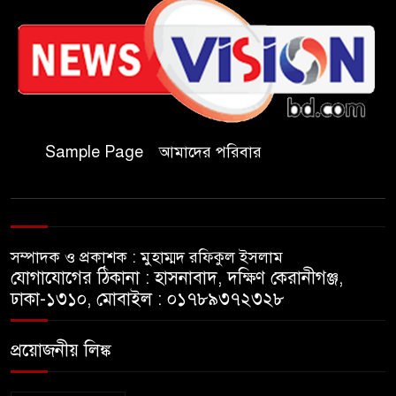
পালন করছে তানযীমুল উম্মাহ
আলিম মাদ্রাসা
জুলাই গণঅভ্যুত্থান দিবসে কুবি
ছাত্রদলের পরিচ্ছন্নতা ও বৃক্ষরোপণ
কর্মসূচি
Sample Page
আমাদের পরিবার
রাষ্ট্রবিরোধী গোপন কর্মকাণ্ডে’র দায়ে
ইবির ৪৪ শিক্ষকের বিরুদ্ধে তদন্ত
কমিটি
সম্পাদক ও প্রকাশক : মুহাম্মদ রফিকুল ইসলাম
ইসলামপুরে ‘জুলাই গণঅভ্যুত্থান
যোগাযোগের ঠিকানা : হাসনাবাদ, দক্ষিণ কেরানীগঞ্জ,
দিবস উপলক্ষ্যে আলোচনা সভা ও
ঢাকা-১৩১০, মোবাইল : ০১৭৮৯৩৭২৩২৮
সংবর্ধনা অনুষ্ঠান অনুষ্ঠিত
প্রয়োজনীয় লিঙ্ক
গণভোটের রায় জুলাই সনদ
বাস্তবায়নের আহ্বান,ইসলামপুরে