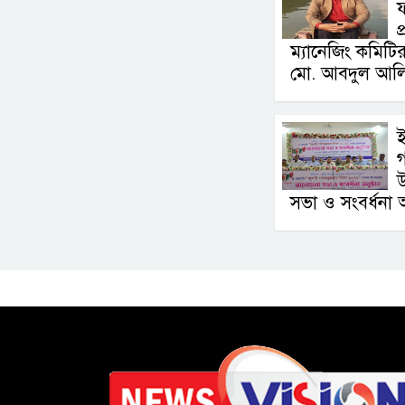
ফ
প
ম্যানেজিং কমিটি
মো. আবদুল আল
ই
গ
উ
সভা ও সংবর্ধনা অন