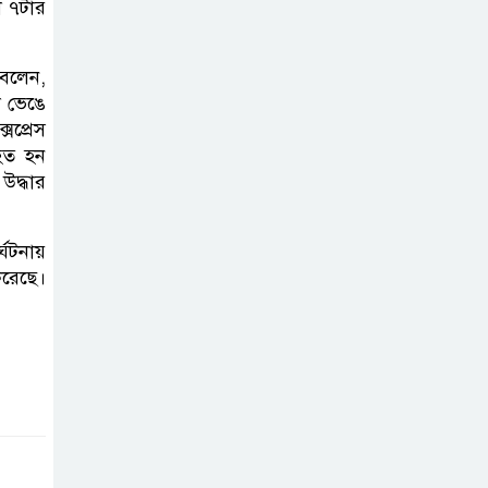
ল ৭টার
পরিচ্ছন্নতা ও বৃক্ষরোপণ কর্মসূচি
 বলেন,
রাষ্ট্রবিরোধী গোপন
ল ভেঙে
কর্মকাণ্ডে’র দায়ে
সপ্রেস
ইবির ৪৪ শিক্ষকের
িহত হন
বিরুদ্ধে তদন্ত কমিটি
উদ্ধার
ইসলামপুরে ‘জুলাই
্ঘটনায়
গণঅভ্যুত্থান দিবস
করেছে।
উপলক্ষ্যে আলোচনা
সভা ও সংবর্ধনা অনুষ্ঠান অনুষ্ঠিত
গণভোটের রায়
জুলাই সনদ
বাস্তবায়নের
আহ্বান,ইসলামপুরে জামায়াতের