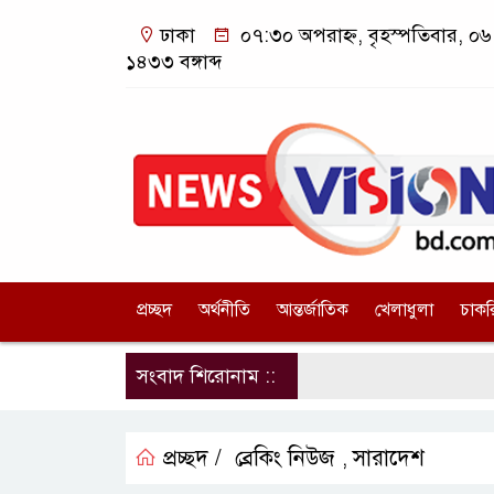
ঢাকা
০৭:৩০ অপরাহ্ন, বৃহস্পতিবার, ০৬ 
১৪৩৩ বঙ্গাব্দ
প্রচ্ছদ
অর্থনীতি
আন্তর্জাতিক
খেলাধুলা
চাকর
সংবাদ শিরোনাম ::
প্রচ্ছদ /
ব্রেকিং নিউজ
সারাদেশ
,