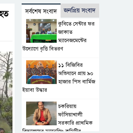
জনপ্রিয় সংবাদ
সর্বশেষ সংবাদ
িহত
কুবিতে সেন্টার ফর
জাকাত
ম্যানেজমেন্টের
উদ্যোগে বৃত্তি বিতরণ
১১ বিজিবির
অভিযানে প্রায় ৯০
হাজার পিস বার্মিজ
ইয়াবা উদ্ধার
চকরিয়ায়
ফাঁসিয়াখালী
সরকারি প্রাথমিক
বিদ্যালয়ের ম্যানেজিং কমিটির