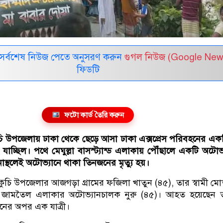
সর্বশেষ নিউজ পেতে অনুসরণ করুন
গুগল নিউজ (Google New
ফিডটি
ফটো কার্ড তৈরি করুন
চি উপজেলায় ঢাকা থেকে ছেড়ে আসা ঢাকা এক্সপ্রেস পরিবহনের এক
যাচ্ছিল। পথে মেঘুল্লা বাসস্ট্যান্ড এলাকায় পৌঁছালে একটি অটোভ
স্থলেই অটোভ্যানে থাকা তিনজনের মৃত্যু হয়।
ুচি উপজেলার আজগড়া গ্রামের ফজিলা খাতুন (৪৫), তার স্বামী ম
জামতৈল এলাকার অটোভ্যানচালক নুরু (৪৫)। আহত হয়েছেন তাম
ানের অপর এক যাত্রী।