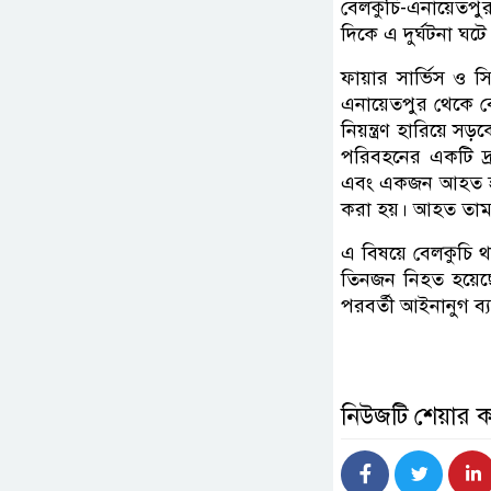
বেলকুচি-এনায়েতপুর
দিকে এ দুর্ঘটনা ঘটে
ফায়ার সার্ভিস ও স
এনায়েতপুর থেকে বে
নিয়ন্ত্রণ হারিয়ে 
পরিবহনের একটি দ্
এবং একজন আহত হন। 
করা হয়। আহত তামান্ন
এ বিষয়ে বেলকুচি থা
তিনজন নিহত হয়েছেন
পরবর্তী আইনানুগ ব্যব
নিউজটি শেয়ার 