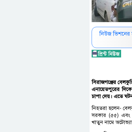
নিউজ ভিশনের 
সিরাজগঞ্জের বেলকু
এনায়েতপুরের দিকে 
চাপা দেয়। এতে ঘটনা
নিহতরা হলেন- বেলক
সরকার (৫৫) এবং 
খাতুন নামে অটোভ্য