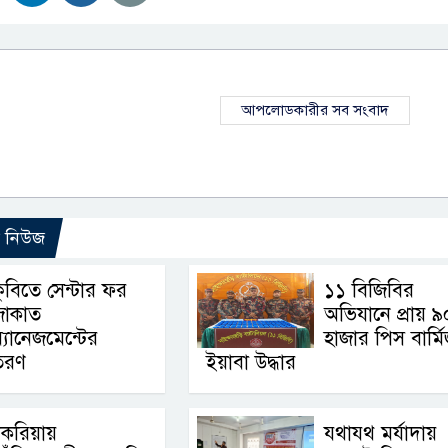
আপলোডকারীর সব সংবাদ
ো নিউজ
ুবিতে সেন্টার ফর
১১ বিজিবির
জাকাত
অভিযানে প্রায় ৯
্যানেজমেন্টের
হাজার পিস বার্ম
িতরণ
ইয়াবা উদ্ধার
চকরিয়ায়
যথাযথ মর্যাদায়