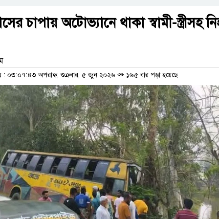
াসের চাপায় অটোভ্যানে থাকা স্বামী-স্ত্রীসহ ন
াম
 ০৩:০৭:৪৩ অপরাহ্ন, শুক্রবার, ৫ জুন ২০২৬
১৬৫ বার পড়া হয়েছে