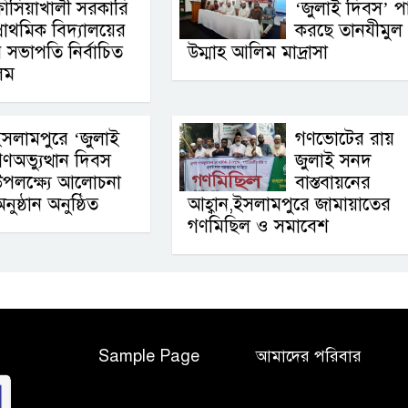
াঁসিয়াখালী সরকারি
‘জুলাই দিবস’ প
্রাথমিক বিদ্যালয়ের
করছে তানযীমুল
র সভাপতি নির্বাচিত
উম্মাহ আলিম মাদ্রাসা
িম
সলামপুরে ‘জুলাই
গণভোটের রায়
ণঅভ্যুত্থান দিবস
জুলাই সনদ
পলক্ষ্যে আলোচনা
বাস্তবায়নের
ুষ্ঠান অনুষ্ঠিত
আহ্বান,ইসলামপুরে জামায়াতের
গণমিছিল ও সমাবেশ
Sample Page
আমাদের পরিবার