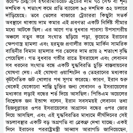
ওয়েস্ট টেঙ্াস ইন্টারমিডিয়েট ক্রুডের দাম ৭০ সেন্ট বা শূন্য
দশমিক ৭ শতাংশ কমে প্রতি ব্যারেল ৯৫ দশমিক ৩২ ডলারে
দাঁড়িয়েছে। তবে তেলের বাজারে ট্রেডাররা কিছুটা সতর্ক
অবস্থানে থাকায় দাম কমার এই প্রবণতা একটি নির্দিষ্ট সীমার
মধ্যে আটকে ছিল। এর আগে গত বুধবার পারস্য উপসাগরীয়
অঞ্চলে নতুন করে সংঘাত ছড়িয়ে পড়া, কুয়েতে ইরানের
ক্ষেপণাস্ত্র হামলা এবং হরমুজ প্রণালীর কাছে মার্কিন সামরিক
বাহিনীর বিমান হামলার পর তেলের দাম প্রায় ২ শতাংশ বৃদ্ধি
পেয়েছিল। গত বুধবার গভীর রাতে ইসরায়েল এবং লেবানন
সব ধরনের সংঘাত বন্ধে একটি যুদ্ধবিরতি চুক্তি বাস্তবায়নের
ঘোষণা দেয়। এই ঘোষণা ওয়াশিংটন ও তেহরানের মধ্যকার
কূটনৈতিক জট খোলার পথ সুগম করেছে। কারণ, ইরান শুরু
থেকেই যেকোনো শান্তি চুক্তির জন্য লেবানন ও ইসরায়েলের
মধ্যকার লড়াই বন্ধের শর্ত দিয়ে আসছিল। পিভিএম অয়েলের
বিশ্লেষক জন ইভান্স বলেন, ইরান সবসময়ই লেবানন তথা
হিজবুল্লাহর ওপর ইসরায়েলের আগ্রাসন বন্ধের ওপর জোর
দিয়ে আসছিল, এবং এই যুদ্ধবিরতির মাধ্যমে দীর্ঘদিনের সেই
অচলাবস্থার একটি বড় অগ্রগতি বা ব্রেকথ্রু দেখা যাচ্ছে। একই
দিনে ইরানের পররাষ্ট্রমন্ত্রী আব্বাস আরাগচি জানিয়েছেন,