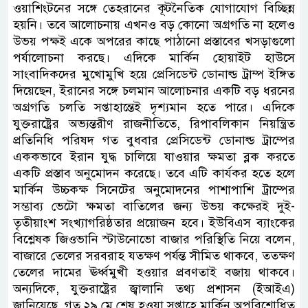
ওয়াশিংটনের সঙ্গে তেহরানের কূটনৈতিক যোগাযোগ বিচ্ছিন্ন
হয়নি। তবে আলোচনায় এখনও বড় কোনো অগ্রগতি না হলেও
উভয় পক্ষই একে অপরের কাছে পাঠানো প্রস্তাবের খসড়াগুলো
পর্যালোচনা করছে। এদিকে মার্কিন হোয়াইট হাউসে
সাংবাদিকদের মুখোমুখি হয়ে প্রেসিডেন্ট ডোনাল্ড ট্রাম্প ইঙ্গিত
দিয়েছেন, ইরানের সঙ্গে চলমান আলোচনার একটি বড় ধরনের
অগ্রগতি চলতি সপ্তাহান্তেই দৃশ্যমান হতে পারে। এদিকে
যুক্তরাষ্ট্রের অভ্যন্তরীণ রাজনীতিতে, রিপাবলিকান নিয়ন্ত্রিত
প্রতিনিধি পরিষদ গত বুধবার প্রেসিডেন্ট ডোনাল্ড ট্রাম্পের
এককভাবে ইরান যুদ্ধ চালিয়ে যাওয়ার ক্ষমতা ব্লক করতে
একটি প্রস্তাব অনুমোদন করেছে। তবে এটি কার্যকর হতে হলে
মার্কিন উচ্চকক্ষ সিনেটের অনুমোদনের পাশাপাশি ট্রাম্পের
সম্ভাব্য ভেটো ক্ষমতা বাতিলের জন্য উভয় কক্ষেরই দুই-
তৃতীয়াংশ সংখ্যাগরিষ্ঠতার প্রয়োজন হবে। ইউবিএস ব্যাংকের
বিশ্লেষক জিওভানি স্টাউনোভো বাজার পরিস্থিতি নিয়ে বলেন,
বাজারে তেলের সরবরাহ যতক্ষণ পর্যন্ত সীমিত থাকবে, ততক্ষণ
তেলের দামের ঊর্ধ্বমুখী হওয়ার প্রবণতাই বজায় থাকবে।
অন্যদিকে, যুক্তরাষ্ট্রের জ্বালানি তথ্য প্রশাসন (ইআইএ)
জানিয়েছে, গত ২৯ মে শেষ হওয়া সপ্তাহে মার্কিন অপরিশোধিত