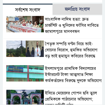
জনপ্রিয় সংবাদ
সর্বশেষ সংবাদ
সাংবাদিক নাদিম হত্যা: দ্রুত
চার্জশিট ও খুনিদের ফাঁসির দাবিতে
জামালপুরে মানববন্ধন
পৈতৃক সম্পত্তি বণ্টন নিয়ে ভাই-
বোনের বিরোধ, হুমকির অভিযোগ
বড় ভাই হুমায়ুন কবিরের বিরুদ্ধে
​ইসলামপুরে প্রাথমিক বিদ্যালয়ের
ইন্টারনেট টাকা আত্মসাত শিক্ষা
কর্মকর্তাদের বিরুদ্ধে দুদকে অভিযোগ
ইবিতে মেয়েদের গোপন ছবি তুলে
প্রেমিককে পাঠানোর অভিযোগ;