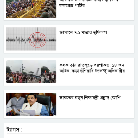
ককরোচ পার্টির
জাপানে ৭.১ মাত্রার ভূমিকম্প
কলকাতায় রাতজুড়ে ধরপাকড়: ১৪ জন
আটক, কড়া হুঁশিয়ারি শুভেন্দু অধিকারীর
ভারতের নতুন শিক্ষামন্ত্রী প্রহ্লাদ জোশি
ট্যাগস :