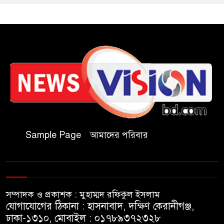
তদন্তে কমিটি গঠন
কুবিতে সেন্টার ফর জাকাত
ম্যানেজমেন্টের উদ্যোগে বৃত্তি বিতরণ
১১ বিজিবির অভিযানে প্রায় ৯০
হাজার পিস বার্মিজ ইয়াবা উদ্ধার
চকরিয়ায় ফাঁসিয়াখালী সরকারি
প্রাথমিক বিদ্যালয়ের ম্যানেজিং
Sample Page
আমাদের পরিবার
কমিটির সভাপতি নির্বাচিত মো.
আবদুল আলিম
জুলাই আন্দোলন হয়েছিল
সম্পাদক ও প্রকাশক : মুহাম্মদ রফিকুল ইসলাম
ফ্যাসিবাদী সমাজব্যবস্থার
যোগাযোগের ঠিকানা : হাসনাবাদ, দক্ষিণ কেরানীগঞ্জ,
মূলোৎপাটনের লক্ষ্যে; ইবিসাস
ঢাকা-১৩১০, মোবাইল : ০১৭৮৯৩৭২৩২৮
সভাপতি