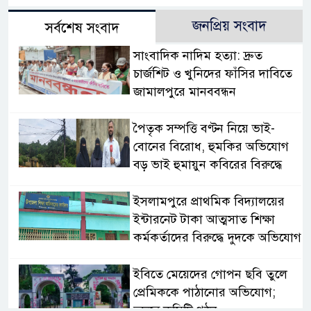
জনপ্রিয় সংবাদ
সর্বশেষ সংবাদ
সাংবাদিক নাদিম হত্যা: দ্রুত
চার্জশিট ও খুনিদের ফাঁসির দাবিতে
জামালপুরে মানববন্ধন
পৈতৃক সম্পত্তি বণ্টন নিয়ে ভাই-
বোনের বিরোধ, হুমকির অভিযোগ
বড় ভাই হুমায়ুন কবিরের বিরুদ্ধে
​ইসলামপুরে প্রাথমিক বিদ্যালয়ের
ইন্টারনেট টাকা আত্মসাত শিক্ষা
কর্মকর্তাদের বিরুদ্ধে দুদকে অভিযোগ
ইবিতে মেয়েদের গোপন ছবি তুলে
প্রেমিককে পাঠানোর অভিযোগ;
তদন্তে কমিটি গঠন