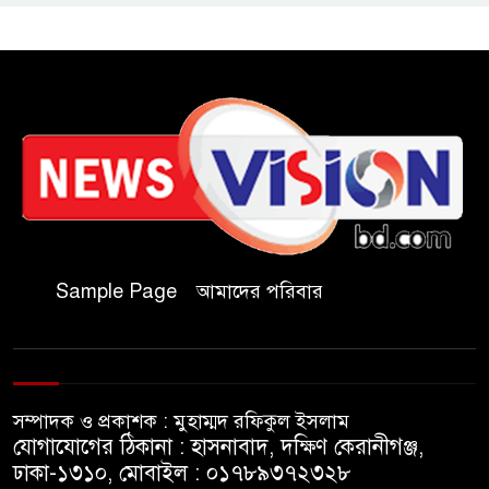
কুবিতে সেন্টার ফর জাকাত
ম্যানেজমেন্টের উদ্যোগে বৃত্তি বিতরণ
১১ বিজিবির অভিযানে প্রায় ৯০
হাজার পিস বার্মিজ ইয়াবা উদ্ধার
চকরিয়ায় ফাঁসিয়াখালী সরকারি
প্রাথমিক বিদ্যালয়ের ম্যানেজিং
Sample Page
আমাদের পরিবার
কমিটির সভাপতি নির্বাচিত মো.
আবদুল আলিম
জুলাই আন্দোলন হয়েছিল
সম্পাদক ও প্রকাশক : মুহাম্মদ রফিকুল ইসলাম
ফ্যাসিবাদী সমাজব্যবস্থার
যোগাযোগের ঠিকানা : হাসনাবাদ, দক্ষিণ কেরানীগঞ্জ,
মূলোৎপাটনের লক্ষ্যে; ইবিসাস
ঢাকা-১৩১০, মোবাইল : ০১৭৮৯৩৭২৩২৮
সভাপতি