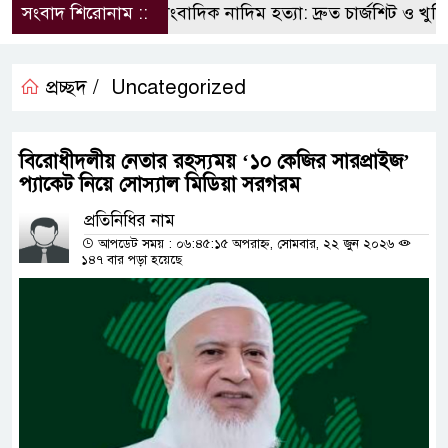
সংবাদ শিরোনাম ::
সাংবাদিক নাদিম হত্যা: দ্রুত চার্জশিট ও খুনিদ
প্রচ্ছদ /
Uncategorized
বিরোধীদলীয় নেতার রহস্যময় ‘১০ কেজির সারপ্রাইজ’
প্যাকেট নিয়ে সোস্যাল মিডিয়া সরগরম
প্রতিনিধির নাম
আপডেট সময় : ০৬:৪৫:১৫ অপরাহ্ন, সোমবার, ২২ জুন ২০২৬
১৪৭ বার পড়া হয়েছে