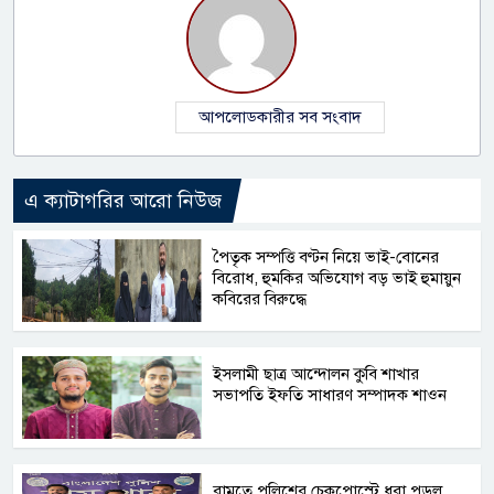
আপলোডকারীর সব সংবাদ
এ ক্যাটাগরির আরো নিউজ
পৈতৃক সম্পত্তি বণ্টন নিয়ে ভাই-বোনের
বিরোধ, হুমকির অভিযোগ বড় ভাই হুমায়ুন
কবিরের বিরুদ্ধে
ইসলামী ছাত্র আন্দোলন কুবি শাখার
সভাপতি ইফতি সাধারণ সম্পাদক শাওন
রামুতে পুলিশের চেকপোস্টে ধরা পড়ল