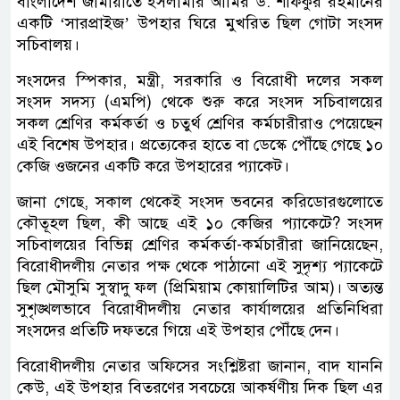
বাংলাদেশ জামায়াতে ইসলামীর আমির ড. শফিকুর রহমানের
একটি ‘সারপ্রাইজ’ উপহার ঘিরে মুখরিত ছিল গোটা সংসদ
সচিবালয়।
সংসদের স্পিকার, মন্ত্রী, সরকারি ও বিরোধী দলের সকল
সংসদ সদস্য (এমপি) থেকে শুরু করে সংসদ সচিবালয়ের
সকল শ্রেণির কর্মকর্তা ও চতুর্থ শ্রেণির কর্মচারীরাও পেয়েছেন
এই বিশেষ উপহার। প্রত্যেকের হাতে বা ডেস্কে পৌঁছে গেছে ১০
কেজি ওজনের একটি করে উপহারের প্যাকেট।
জানা গেছে, সকাল থেকেই সংসদ ভবনের করিডোরগুলোতে
কৌতূহল ছিল, কী আছে এই ১০ কেজির প্যাকেটে? সংসদ
সচিবালয়ের বিভিন্ন শ্রেণির কর্মকর্তা-কর্মচারীরা জানিয়েছেন,
বিরোধীদলীয় নেতার পক্ষ থেকে পাঠানো এই সুদৃশ্য প্যাকেটে
ছিল মৌসুমি সুস্বাদু ফল (প্রিমিয়াম কোয়ালিটির আম)। অত্যন্ত
সুশৃঙ্খলভাবে বিরোধীদলীয় নেতার কার্যালয়ের প্রতিনিধিরা
সংসদের প্রতিটি দফতরে গিয়ে এই উপহার পৌঁছে দেন।
বিরোধীদলীয় নেতার অফিসের সংশ্লিষ্টরা জানান, বাদ যাননি
কেউ, এই উপহার বিতরণের সবচেয়ে আকর্ষণীয় দিক ছিল এর