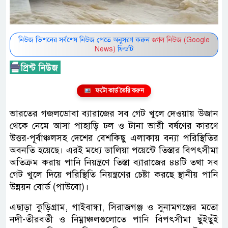
নিউজ ভিশনের সর্বশেষ নিউজ পেতে অনুসরণ করুন
গুগল নিউজ (Google
News)
ফিডটি
ফটো কার্ড তৈরি করুন
ভারতের গজলডোবা ব্যারাজের সব গেট খুলে দেওয়ায় উজান
থেকে নেমে আসা পাহাড়ি ঢল ও টানা ভারী বর্ষণের কারণে
উত্তর-পূর্বাঞ্চলসহ দেশের বেশকিছু এলাকায় বন্যা পরিস্থিতির
অবনতি হয়েছে। এরই মধ্যে ডালিয়া পয়েন্টে তিস্তার বিপৎসীমা
অতিক্রম করায় পানি নিয়ন্ত্রণে তিস্তা ব্যারাজের ৪৪টি তথা সব
গেট খুলে দিয়ে পরিস্থিতি নিয়ন্ত্রণের চেষ্টা করছে স্থানীয় পানি
উন্নয়ন বোর্ড (পাউবো)।
এছাড়া কুড়িগ্রাম, গাইবান্ধা, সিরাজগঞ্জ ও সুনামগঞ্জের মতো
নদী-তীরবর্তী ও নিম্নাঞ্চলগুলোতে পানি বিপৎসীমা ছুঁইছুঁই