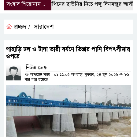
সংবাদ শিরোনাম ::
পলিথিনের ছাউনির নিচে পঙ্গু দিনমজুর আলী হো
প্রচ্ছদ /
সারাদেশ
পাহাড়ি ঢল ও টানা ভারী বর্ষণে তিস্তার পানি বিপৎসীমার
ওপরে
নিউজ ডেস্ক
আপডেট সময় : ০১:১১:০৫ অপরাহ্ন, বুধবার, ২৪ জুন ২০২৬
৮৯
বার পড়া হয়েছে