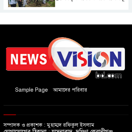
রাষ্ট্রপতি নির্বাচনে অংশ নেবে
জামায়াত
কাল মহেশখালী দিয়ে শুরু
প্রধানমন্ত্রীর চট্টগ্রাম সফর
হল দখল করে অছাত্র ও সন্ত্রাসীদের
অভয়ারণ্য করা যাবে না-শিবির
সভাপতি
Sample Page
আমাদের পরিবার
বিমানবাহিনীতে অফিসার ক্যাডেট
পদে চাকরি
সম্পাদক ও প্রকাশক : মুহাম্মদ রফিকুল ইসলাম
মেসির বাবা না ফেরার দেশে
যোগাযোগের ঠিকানা : হাসনাবাদ, দক্ষিণ কেরানীগঞ্জ,