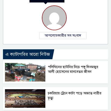
আপলোডকারীর সব সংবাদ
এ ক্যাটাগরির আরো নিউজ
পলিথিনের ছাউনির নিচে পঙ্গু দিনমজুর
আলী হোসেনের মানবেতর জীবন
চকরিয়ায় ট্রেনে কাটা পড়ে অজ্ঞাত নারীর
মৃত্যু