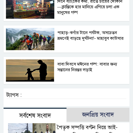
দিনে ব্যাংকের কর্মী, রাতে চায়ের দোকান
—ক্লান্তিকে হার মানিয়ে এগিয়ে চলা এক
মানুষের গল্প
পাহাড়-ঝর্ণার টানে পর্যটক, অসচেতন
ভ্রমণেই বাড়ছে দুর্ঘটনা!- মাহাবুব কাউসার
বাবা দিবসে মঈনের গল্প: বাবার জন্য
সন্তানের নিরন্তর লড়াই
ট্যাগস :
জনপ্রিয় সংবাদ
সর্বশেষ সংবাদ
পৈতৃক সম্পত্তি বণ্টন নিয়ে ভাই-