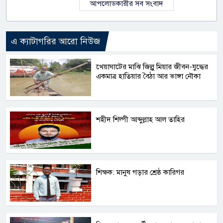
আপলোডকারীর সব সংবাদ
এ ক্যাটাগরির আরো নিউজ
‎খেয়াঘাটের মাঝি জিল্লু মিয়ার জীবন-যুদ্ধের
একমাত্র হাতিয়ার বৈঠা আর ভাঙ্গা নৌকা
শহীদ শিল্পী আব্দুল্লাহ আল তাহির
শিক্ষক: মানুষ গড়ার শ্রেষ্ঠ কারিগর