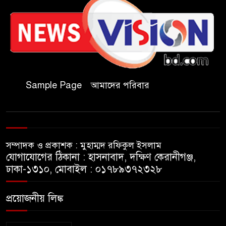
চকরিয়ায় ফাঁসিয়াখালী সরকারি
প্রাথমিক বিদ্যালয়ের ম্যানেজিং
কমিটির সভাপতি নির্বাচিত মো.
আবদুল আলিম
জুলাই আন্দোলন হয়েছিল
Sample Page
আমাদের পরিবার
ফ্যাসিবাদী সমাজব্যবস্থার
মূলোৎপাটনের লক্ষ্যে; ইবিসাস
সভাপতি
সম্পাদক ও প্রকাশক : মুহাম্মদ রফিকুল ইসলাম
যথাযথ মর্যাদায় ‘জুলাই দিবস’
যোগাযোগের ঠিকানা : হাসনাবাদ, দক্ষিণ কেরানীগঞ্জ,
পালন করছে তানযীমুল উম্মাহ
ঢাকা-১৩১০, মোবাইল : ০১৭৮৯৩৭২৩২৮
আলিম মাদ্রাসা
প্রয়োজনীয় লিঙ্ক
জুলাই গণঅভ্যুত্থান দিবসে কুবি
ছাত্রদলের পরিচ্ছন্নতা ও বৃক্ষরোপণ
কর্মসূচি