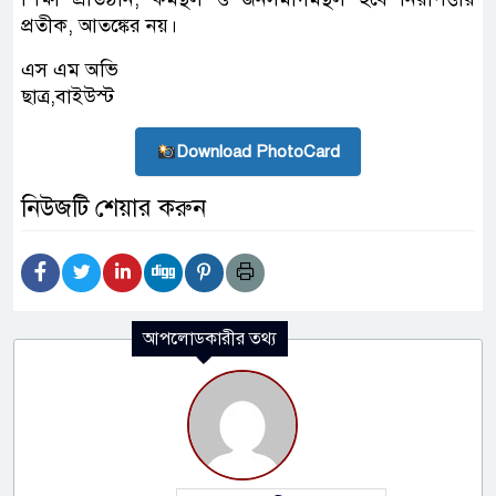
প্রতীক, আতঙ্কের নয়।
এস এম অভি
ছাত্র,বাইউস্ট
Download PhotoCard
নিউজটি শেয়ার করুন
আপলোডকারীর তথ্য