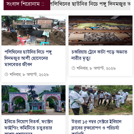
সংবাদ শিরোনাম ::
পলিথিনের ছাউনির নিচে পঙ্গু দিনমজুর আল
পলিথিনের ছাউনির নিচে পঙ্গু
চকরিয়ায় ট্রেনে কাটা পড়ে অজ্ঞাত
দিনমজুর আলী হোসেনের
নারীর মৃত্যু
মানবেতর জীবন
শনিবার, ৮ অগাস্ট, ২০২৬
শনিবার, ৮ অগাস্ট, ২০২৬
ইবিতে নিয়োগ বিতর্ক, ফ্যাক্টস
উত্তরা ১৫ নম্বর সেক্টরে ইবিয়ান
ফাইন্ডিং কমিটিতে চতুরতার
ক্লাবের বৃক্ষরোপণ ও পরিচর্যা