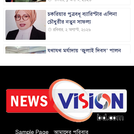
চকরিয়ার পুত্রবধূ ব্যারিস্টার এলিনা
চৌধুরীর নতুন সাফল্য
রবিবার, ২ অগাস্ট, ২০২৬
যথাযথ মর্যাদায় ‘জুলাই দিবস’ পালন
করছে তানযীমুল উম্মাহ আলিম মাদ্রাসা
বুধবার, ৫ অগাস্ট, ২০২৬
জুলাই গণঅভ্যুত্থানের দ্বিতীয় বার্ষিকী
উপলক্ষে ইবি প্রশাসনের নানা কর্মসূচি
মঙ্গলবার, ৪ অগাস্ট, ২০২৬
ইবিতে নিয়োগ বিতর্ক, ফ্যাক্টস ফাইন্ডিং
কমিটিতে চতুরতার আশ্রয় প্রশাসনের
Sample Page
আমাদের পরিবার