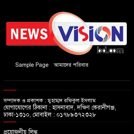
কাল মহেশখালী দিয়ে শুরু
প্রধানমন্ত্রীর চট্টগ্রাম সফর
হল দখল করে অছাত্র ও সন্ত্রাসীদের
অভয়ারণ্য করা যাবে না-শিবির
সভাপতি
Sample Page
আমাদের পরিবার
বিমানবাহিনীতে অফিসার ক্যাডেট
পদে চাকরি
সম্পাদক ও প্রকাশক : মুহাম্মদ রফিকুল ইসলাম
মেসির বাবা না ফেরার দেশে
যোগাযোগের ঠিকানা : হাসনাবাদ, দক্ষিণ কেরানীগঞ্জ,
ঢাকা-১৩১০, মোবাইল : ০১৭৮৯৩৭২৩২৮
সাংবাদিক নাদিম হত্যা: দ্রুত
প্রয়োজনীয় লিঙ্ক