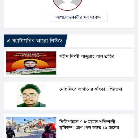
আপলোডকারীর সব সংবাদ
এ ক্যাটাগরির আরো নিউজ
শহীদ শিল্পী আব্দুল্লাহ আল তাহির
মোঃ ফিরোজ খানের কবিতা : প্রিয়তমা
ফিলিপাইনে ৭.৮ মাত্রার শক্তিশালী
ভূমিকম্প, প্রাণ গেল অন্তত ১৯ জনের