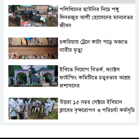
পলিথিনের ছাউনির নিচে পঙ্গু
দিনমজুর আলী হোসেনের মানবেতর
জীবন
চকরিয়ায় ট্রেনে কাটা পড়ে অজ্ঞাত
নারীর মৃত্যু
ইবিতে নিয়োগ বিতর্ক, ফ্যাক্টস
ফাইন্ডিং কমিটিতে চতুরতার আশ্রয়
প্রশাসনের
উত্তরা ১৫ নম্বর সেক্টরে ইবিয়ান
ক্লাবের বৃক্ষরোপণ ও পরিচর্যা কর্মসূচি
রাষ্ট্রপতি নির্বাচনে অংশ নেবে
জামায়াত