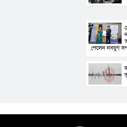
প
ন
অ
পেলেন নবযুগ সম
জ
ভ