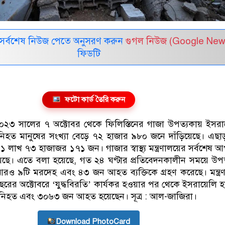
সর্বশেষ নিউজ পেতে অনুসরণ করুন
গুগল নিউজ (Google New
ফিডটি
ফটো কার্ড তৈরি করুন
: ২০২৩ সালের ৭ অক্টোবর থেকে ফিলিস্তিনের গাজা উপত্যকায় ইসর
ে নিহত মানুষের সংখ্যা বেড়ে ৭২ হাজার ৯৮০ জনে দাঁড়িয়েছে। এছ
 ১ লাখ ৭৩ হাজাজর ১৭১ জন। গাজার স্বাস্থ্য মন্ত্রণালয়ের সর্বশেষ 
েছে। এতে বলা হয়েছে, গত ২৪ ঘণ্টার প্রতিবেদনকালীন সময়ে উপ
আরও ৯টি মরদেহ এবং ৪৩ জন আহত ব্যক্তিকে গ্রহণ করেছে। মন্ত্র
ের অক্টোবরে ‘যুদ্ধবিরতি’ কার্যকর হওয়ার পর থেকে ইসরায়েলি 
ি নিহত এবং ৩০৬৩ জন আহত হয়েছেন। সূত্র : আল-জাজিরা।
Download PhotoCard