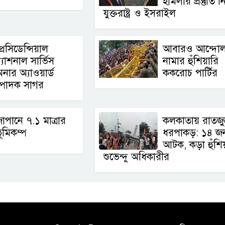
হামলার প্রস্তুতি নি
যুক্তরাষ্ট্র ও ইসরাইল
্রেসিডেন্সিয়াল
আবারও আন্দোল
্যাশনাল সার্ভিস
নামার হুঁশিয়ারি
নার অ্যাওয়ার্ড
ককরোচ পার্টির
্পাদক সাগর
াপানে ৭.১ মাত্রার
কলকাতায় রাতজু
ূমিকম্প
ধরপাকড়: ১৪ জ
আটক, কড়া হুঁশি
শুভেন্দু অধিকারীর