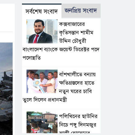
জনপ্রিয় সংবাদ
সর্বশেষ সংবাদ
কক্সবাজারের
কৃতিসন্তান শামীম
উদ্দিন চৌধুরী
বাংলাদেশ ব্যাংকে জয়েন্ট ডিরেক্টর পদে
পদোন্নতি
বাঁশখালীতে বন্যায়
ক্ষতিগ্রস্তদের হাতে
নতুন ঘরের চাবি
তুলে দিলেন প্রধানমন্ত্রী
পলিথিনের ছাউনির
নিচে পঙ্গু দিনমজুর
আলী হোসেনের