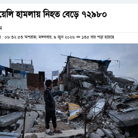
য়েলি হামলায় নিহত বেড়ে ৭২৯৮০
াম
 ০৬:৩২:৫৩ অপরাহ্ন, মঙ্গলবার, ৯ জুন ২০২৬
১৩৫ বার পড়া হয়েছে