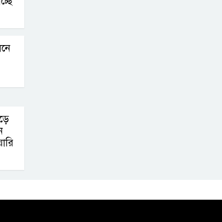
চ্ছে
পদে চাকরি
নে
ড়ে
ন
য়ারি