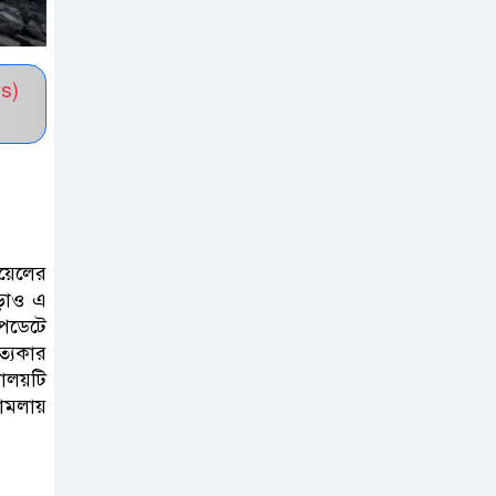
মানবেতর জীবন
চকরিয়ায় ট্রেনে কাটা
s)
পড়ে অজ্ঞাত নারীর
মৃত্যু
ইবিতে নিয়োগ
বিতর্ক, ফ্যাক্টস
ফাইন্ডিং কমিটিতে
ায়েলের
াড়াও এ
চতুরতার আশ্রয় প্রশাসনের
আপডেটে
ত্যকার
উত্তরা ১৫ নম্বর
ণালয়টি
সেক্টরে ইবিয়ান
হামলায়
ক্লাবের বৃক্ষরোপণ ও
পরিচর্যা কর্মসূচি