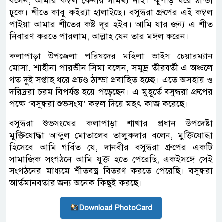
বলেন, আমার কম্বল কেনার সামর্থ্য নাই। ঝুপড়ি ঘরে ঠান্ডা
ঢুকে। শীতে কাবু কইর‌্যা হালাইছে। বসুন্ধরা গ্রুপের এই কম্বল
পাইয়া আমার শীতের কষ্ট দূর হইব। আমি যার জন্য এ শীত
নিবারণ করতে পারলাম, আল্লাহ যেন তার মঙ্গল করেন।
কলাপাড়া উপজেলা পরিষদের মহিলা ভাইস চেয়ারম্যান
মোসা. শাহীনা পারভীন সিমা বলেন, সমুদ্র তীরবর্তী এ অঞ্চলে
গত দুই সপ্তাহ ধরে প্রচণ্ড ঠান্ডা প্রবাহিত হচ্ছে। এতে অসহায় ও
দরিদ্ররা চরম বিপর্যস্ত হয়ে পড়েছেন। এ মুহূর্তে বসুন্ধরা গ্রুপের
পক্ষে ‘বসুন্ধরা শুভসংঘ’ কম্বল দিয়ে মহৎ কাজ করেছে।
বসুন্ধরা শুভসংঘের কলাপাড়া শাখার প্রধান উপদেষ্টা
মুক্তিযোদ্ধা আব্দুল মোতালেব তালুকদার বলেন, মুক্তিযোদ্ধা
হিসেবে আমি গর্বিত যে, দানবীর বসুন্ধরা গ্রুপের একটি
সামাজিক সংগঠনে আমি যুক্ত হতে পেরেছি, একইসঙ্গে সেই
সংগঠনের মাধ্যমে শীতবস্ত্র বিতরণ করতে পেরেছি। বসুন্ধরা
আর্তমানবতার জন্য অনেক কিছুই করছে।
Download PhotoCard