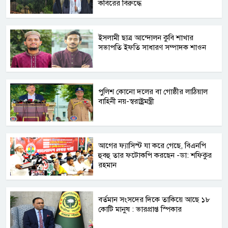
কবিরের বিরুদ্ধে
ইসলামী ছাত্র আন্দোলন কুবি শাখার
সভাপতি ইফতি সাধারণ সম্পাদক শাওন
পুলিশ কোনো দলের বা গোষ্ঠীর লাঠিয়াল
বাহিনী নয়-স্বরাষ্ট্রমন্ত্রী
আগের ফ্যাসিস্ট যা করে গেছে, বিএনপি
হুবহু তার ফটোকপি করছেন -ডা: শফিকুর
রহমান
বর্তমান সংসদের দিকে তাকিয়ে আছে ১৮
কোটি মানুষ : ভারপ্রাপ্ত স্পিকার