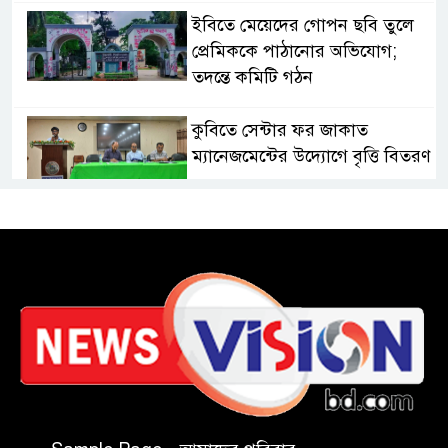
ইবিতে মেয়েদের গোপন ছবি তুলে
প্রেমিককে পাঠানোর অভিযোগ;
তদন্তে কমিটি গঠন
কুবিতে সেন্টার ফর জাকাত
ম্যানেজমেন্টের উদ্যোগে বৃত্তি বিতরণ
১১ বিজিবির অভিযানে প্রায় ৯০
হাজার পিস বার্মিজ ইয়াবা উদ্ধার
চকরিয়ায় ফাঁসিয়াখালী সরকারি
প্রাথমিক বিদ্যালয়ের ম্যানেজিং
কমিটির সভাপতি নির্বাচিত মো.
আবদুল আলিম
জুলাই আন্দোলন হয়েছিল