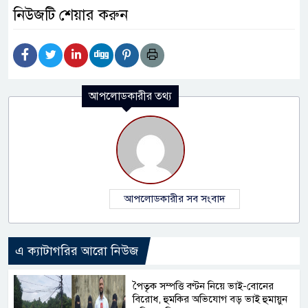
নিউজটি শেয়ার করুন
আপলোডকারীর তথ্য
আপলোডকারীর সব সংবাদ
এ ক্যাটাগরির আরো নিউজ
পৈতৃক সম্পত্তি বণ্টন নিয়ে ভাই-বোনের
বিরোধ, হুমকির অভিযোগ বড় ভাই হুমায়ুন