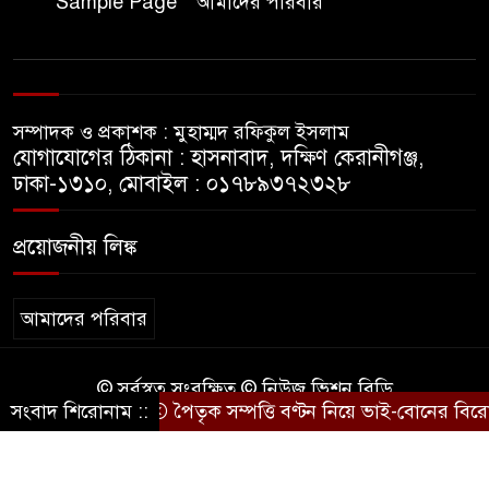
Sample Page
আমাদের পরিবার
ফ্যাসিবাদী সমাজব্যবস্থার
মূলোৎপাটনের লক্ষ্যে; ইবিসাস
সভাপতি
সম্পাদক ও প্রকাশক : মুহাম্মদ রফিকুল ইসলাম
যথাযথ মর্যাদায় ‘জুলাই দিবস’
যোগাযোগের ঠিকানা : হাসনাবাদ, দক্ষিণ কেরানীগঞ্জ,
পালন করছে তানযীমুল উম্মাহ
ঢাকা-১৩১০, মোবাইল : ০১৭৮৯৩৭২৩২৮
আলিম মাদ্রাসা
প্রয়োজনীয় লিঙ্ক
জুলাই গণঅভ্যুত্থান দিবসে কুবি
ছাত্রদলের পরিচ্ছন্নতা ও বৃক্ষরোপণ
কর্মসূচি
আমাদের পরিবার
রাষ্ট্রবিরোধী গোপন কর্মকাণ্ডে’র দায়ে
© সর্বস্বত্ব সংরক্ষিত © নিউজ ভিশন বিডি
ইবির ৪৪ শিক্ষকের বিরুদ্ধে তদন্ত
সংবাদ শিরোনাম ::
পৈতৃক সম্পত্তি বণ্টন নিয়ে ভাই-বোনের বিরোধ
কারিগরি সহযোগিতায়ঃ
BD IT
কমিটি