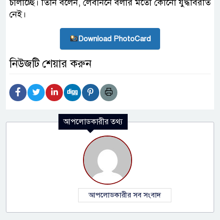
চালাচ্ছে। তিনি বলেন, লেবাননে বলার মতো কোনো যুদ্ধবিরতি
নেই।
Download PhotoCard
নিউজটি শেয়ার করুন
আপলোডকারীর তথ্য
আপলোডকারীর সব সংবাদ