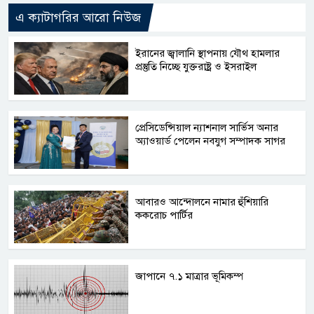
এ ক্যাটাগরির আরো নিউজ
ইরানের জ্বালানি স্থাপনায় যৌথ হামলার
প্রস্তুতি নিচ্ছে যুক্তরাষ্ট্র ও ইসরাইল
প্রেসিডেন্সিয়াল ন্যাশনাল সার্ভিস অনার
অ্যাওয়ার্ড পেলেন নবযুগ সম্পাদক সাগর
আবারও আন্দোলনে নামার হুঁশিয়ারি
ককরোচ পার্টির
জাপানে ৭.১ মাত্রার ভূমিকম্প