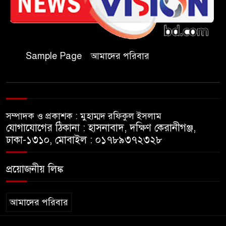
হাজার পিস বার্মিজ ইয়াবা উদ্ধার
চকরিয়ায় ফাঁসিয়াখালী সরকারি
প্রাথমিক বিদ্যালয়ের ম্যানেজিং
Sample Page
আমাদের পরিবার
কমিটির সভাপতি নির্বাচিত মো.
আবদুল আলিম
জুলাই আন্দোলন হয়েছিল
সম্পাদক ও প্রকাশক : মুহাম্মদ রফিকুল ইসলাম
ফ্যাসিবাদী সমাজব্যবস্থার
যোগাযোগের ঠিকানা : হাসনাবাদ, দক্ষিণ কেরানীগঞ্জ,
মূলোৎপাটনের লক্ষ্যে; ইবিসাস
ঢাকা-১৩১০, মোবাইল : ০১৭৮৯৩৭২৩২৮
সভাপতি
প্রয়োজনীয় লিঙ্ক
যথাযথ মর্যাদায় ‘জুলাই দিবস’
পালন করছে তানযীমুল উম্মাহ
আলিম মাদ্রাসা
আমাদের পরিবার
জুলাই গণঅভ্যুত্থান দিবসে কুবি