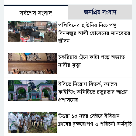
জনপ্রিয় সংবাদ
সর্বশেষ সংবাদ
পলিথিনের ছাউনির নিচে পঙ্গু
দিনমজুর আলী হোসেনের মানবেতর
জীবন
চকরিয়ায় ট্রেনে কাটা পড়ে অজ্ঞাত
নারীর মৃত্যু
ইবিতে নিয়োগ বিতর্ক, ফ্যাক্টস
ফাইন্ডিং কমিটিতে চতুরতার আশ্রয়
প্রশাসনের
উত্তরা ১৫ নম্বর সেক্টরে ইবিয়ান
ক্লাবের বৃক্ষরোপণ ও পরিচর্যা কর্মসূচি