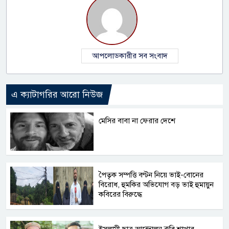
আপলোডকারীর সব সংবাদ
এ ক্যাটাগরির আরো নিউজ
মেসির বাবা না ফেরার দেশে
পৈতৃক সম্পত্তি বণ্টন নিয়ে ভাই-বোনের
বিরোধ, হুমকির অভিযোগ বড় ভাই হুমায়ুন
কবিরের বিরুদ্ধে