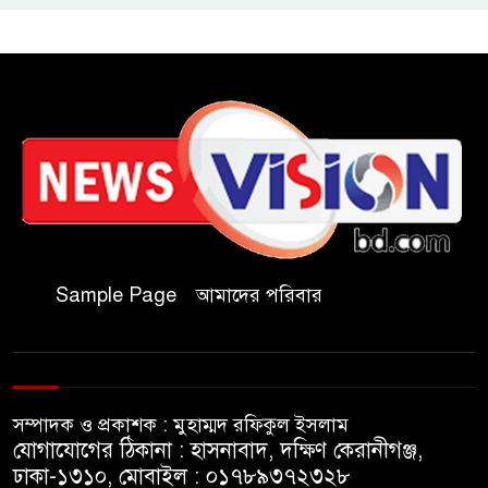
রাষ্ট্রপতি নির্বাচনে অংশ নেবে
জামায়াত
কাল মহেশখালী দিয়ে শুরু
প্রধানমন্ত্রীর চট্টগ্রাম সফর
হল দখল করে অছাত্র ও সন্ত্রাসীদের
অভয়ারণ্য করা যাবে না-শিবির
সভাপতি
Sample Page
আমাদের পরিবার
বিমানবাহিনীতে অফিসার ক্যাডেট
পদে চাকরি
সম্পাদক ও প্রকাশক : মুহাম্মদ রফিকুল ইসলাম
মেসির বাবা না ফেরার দেশে
যোগাযোগের ঠিকানা : হাসনাবাদ, দক্ষিণ কেরানীগঞ্জ,
ঢাকা-১৩১০, মোবাইল : ০১৭৮৯৩৭২৩২৮