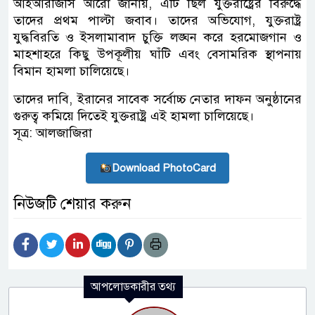
আইআরজিসি আরো জানায়, এটি ছিল যুক্তরাষ্ট্রের বিরুদ্ধে
তাদের প্রথম পাল্টা জবাব। তাদের অভিযোগ, যুক্তরাষ্ট্র
যুদ্ধবিরতি ও ইসলামাবাদ চুক্তি লঙ্ঘন করে হরমোজগান ও
মাহশাহরে কিছু উপকূলীয় ঘাঁটি এবং বেসামরিক স্থাপনায়
বিমান হামলা চালিয়েছে।
তাদের দাবি, ইরানের সাবেক সর্বোচ্চ নেতার দাফন অনুষ্ঠানের
গুরুত্ব কমিয়ে দিতেই যুক্তরাষ্ট্র এই হামলা চালিয়েছে।
সূত্র: আলজাজিরা
Download PhotoCard
নিউজটি শেয়ার করুন
আপলোডকারীর তথ্য