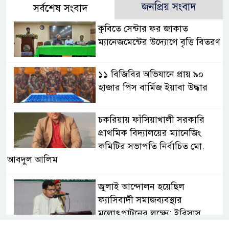
জনপ্রিয় সংবাদ
সর্বশেষ সংবাদ
কুবিতে সেন্টার ফর জাকাত
ম্যানেজমেন্টের উদ্যোগে বৃত্তি বিতরণ
১১ বিজিবির অভিযানে প্রায় ৯০
হাজার পিস বার্মিজ ইয়াবা উদ্ধার
চকরিয়ায় ফাঁসিয়াখালী সরকারি
প্রাথমিক বিদ্যালয়ের ম্যানেজিং
কমিটির সভাপতি নির্বাচিত মো.
আবদুল আলিম
জুলাই আন্দোলন হয়েছিল
ফ্যাসিবাদী সমাজব্যবস্থার
মূলোৎপাটনের লক্ষ্যে; ইবিসাস
সভাপতি