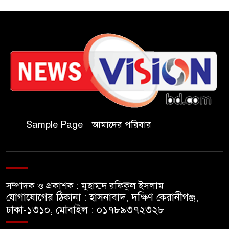
যথাযথ মর্যাদায় ‘জুলাই দিবস’
পালন করছে তানযীমুল উম্মাহ
আলিম মাদ্রাসা
জুলাই গণঅভ্যুত্থান দিবসে কুবি
ছাত্রদলের পরিচ্ছন্নতা ও বৃক্ষরোপণ
কর্মসূচি
Sample Page
আমাদের পরিবার
রাষ্ট্রবিরোধী গোপন কর্মকাণ্ডে’র দায়ে
ইবির ৪৪ শিক্ষকের বিরুদ্ধে তদন্ত
কমিটি
সম্পাদক ও প্রকাশক : মুহাম্মদ রফিকুল ইসলাম
ইসলামপুরে ‘জুলাই গণঅভ্যুত্থান
যোগাযোগের ঠিকানা : হাসনাবাদ, দক্ষিণ কেরানীগঞ্জ,
দিবস উপলক্ষ্যে আলোচনা সভা ও
ঢাকা-১৩১০, মোবাইল : ০১৭৮৯৩৭২৩২৮
সংবর্ধনা অনুষ্ঠান অনুষ্ঠিত