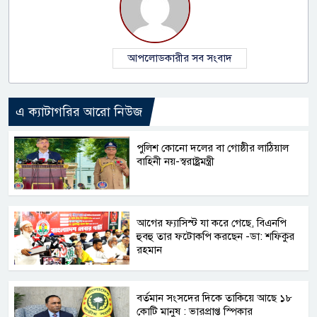
আপলোডকারীর সব সংবাদ
এ ক্যাটাগরির আরো নিউজ
পুলিশ কোনো দলের বা গোষ্ঠীর লাঠিয়াল
বাহিনী নয়-স্বরাষ্ট্রমন্ত্রী
আগের ফ্যাসিস্ট যা করে গেছে, বিএনপি
হুবহু তার ফটোকপি করছেন -ডা: শফিকুর
রহমান
বর্তমান সংসদের দিকে তাকিয়ে আছে ১৮
কোটি মানুষ : ভারপ্রাপ্ত স্পিকার