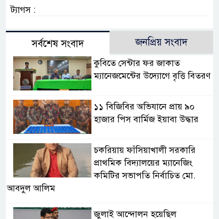
ট্যাগস :
জনপ্রিয় সংবাদ
সর্বশেষ সংবাদ
কুবিতে সেন্টার ফর জাকাত
ম্যানেজমেন্টের উদ্যোগে বৃত্তি বিতরণ
১১ বিজিবির অভিযানে প্রায় ৯০
হাজার পিস বার্মিজ ইয়াবা উদ্ধার
চকরিয়ায় ফাঁসিয়াখালী সরকারি
প্রাথমিক বিদ্যালয়ের ম্যানেজিং
কমিটির সভাপতি নির্বাচিত মো.
আবদুল আলিম
জুলাই আন্দোলন হয়েছিল