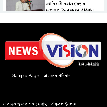
ফ্যাসিবাদী সমাজব্যবস্থার
মূলোৎপাটনের লক্ষ্যে; ইবিসাস
সভাপতি
যথাযথ মর্যাদায় ‘জুলাই দিবস’
পালন করছে তানযীমুল উম্মাহ
আলিম মাদ্রাসা
জুলাই গণঅভ্যুত্থান দিবসে কুবি
ছাত্রদলের পরিচ্ছন্নতা ও বৃক্ষরোপণ
কর্মসূচি
Sample Page
আমাদের পরিবার
রাষ্ট্রবিরোধী গোপন কর্মকাণ্ডে’র দায়ে
ইবির ৪৪ শিক্ষকের বিরুদ্ধে তদন্ত
কমিটি
সম্পাদক ও প্রকাশক : মুহাম্মদ রফিকুল ইসলাম
ইসলামপুরে ‘জুলাই গণঅভ্যুত্থান