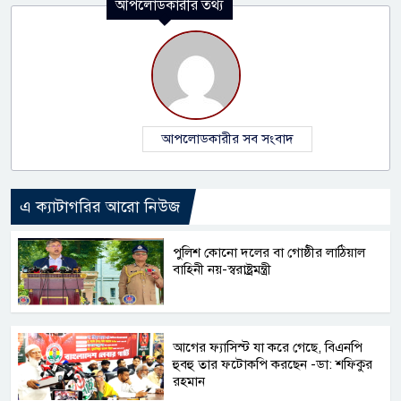
আপলোডকারীর তথ্য
আপলোডকারীর সব সংবাদ
এ ক্যাটাগরির আরো নিউজ
পুলিশ কোনো দলের বা গোষ্ঠীর লাঠিয়াল
বাহিনী নয়-স্বরাষ্ট্রমন্ত্রী
আগের ফ্যাসিস্ট যা করে গেছে, বিএনপি
হুবহু তার ফটোকপি করছেন -ডা: শফিকুর
রহমান