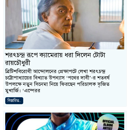
শরৎচন্দ্র রূপে ক্যামেরায় ধরা দিলেন টোটা
রায়চৌধুরী
ব্রিটিশবিরোধী আন্দোলনের প্রেক্ষাপটে লেখা শরৎচন্দ্র
চট্টোপাধ্যায়ের বিখ্যাত উপন্যাস ‘পথের দাবী’-র শতবর্ষ
উপলক্ষে নতুন সিনেমা নিয়ে ফিরছেন পরিচালক সৃজিত
মুখার্জি। ‘এম্পেরর
বিস্তারিত..