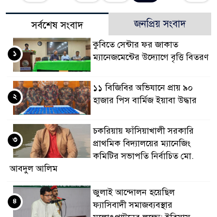
জনপ্রিয় সংবাদ
সর্বশেষ সংবাদ
কুবিতে সেন্টার ফর জাকাত
১
ম্যানেজমেন্টের উদ্যোগে বৃত্তি বিতরণ
১১ বিজিবির অভিযানে প্রায় ৯০
২
হাজার পিস বার্মিজ ইয়াবা উদ্ধার
চকরিয়ায় ফাঁসিয়াখালী সরকারি
৩
প্রাথমিক বিদ্যালয়ের ম্যানেজিং
কমিটির সভাপতি নির্বাচিত মো.
আবদুল আলিম
জুলাই আন্দোলন হয়েছিল
৪
ফ্যাসিবাদী সমাজব্যবস্থার