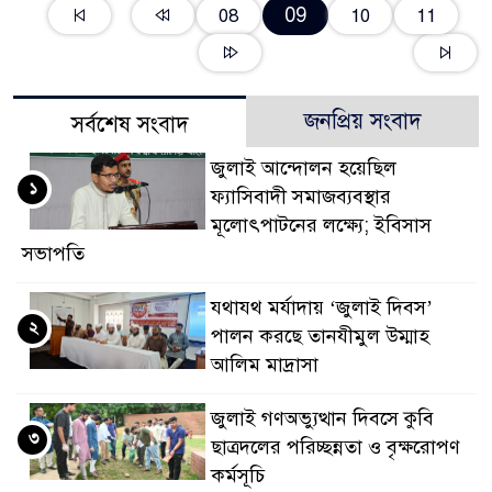
09
08
10
11
জনপ্রিয় সংবাদ
সর্বশেষ সংবাদ
জুলাই আন্দোলন হয়েছিল
১
ফ্যাসিবাদী সমাজব্যবস্থার
মূলোৎপাটনের লক্ষ্যে; ইবিসাস
সভাপতি
যথাযথ মর্যাদায় ‘জুলাই দিবস’
২
পালন করছে তানযীমুল উম্মাহ
আলিম মাদ্রাসা
জুলাই গণঅভ্যুত্থান দিবসে কুবি
৩
ছাত্রদলের পরিচ্ছন্নতা ও বৃক্ষরোপণ
কর্মসূচি