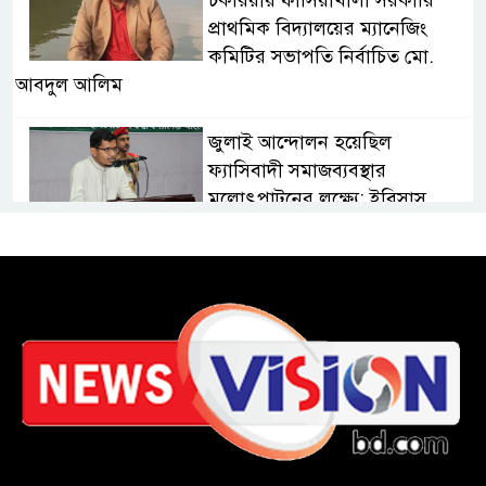
চকরিয়ায় ফাঁসিয়াখালী সরকারি
প্রাথমিক বিদ্যালয়ের ম্যানেজিং
কমিটির সভাপতি নির্বাচিত মো.
আবদুল আলিম
জুলাই আন্দোলন হয়েছিল
ফ্যাসিবাদী সমাজব্যবস্থার
মূলোৎপাটনের লক্ষ্যে; ইবিসাস
সভাপতি
যথাযথ মর্যাদায় ‘জুলাই দিবস’
পালন করছে তানযীমুল উম্মাহ
আলিম মাদ্রাসা
জুলাই গণঅভ্যুত্থান দিবসে কুবি
ছাত্রদলের পরিচ্ছন্নতা ও বৃক্ষরোপণ
কর্মসূচি