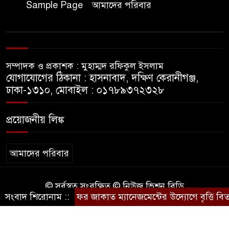
Sample Page
আমাদের পরিবার
রাষ্ট্রবিরোধী গোপন কর্মকাণ্ডে’র দায়ে
ইবির ৪৪ শিক্ষকের বিরুদ্ধে তদন্ত
কমিটি
সম্পাদক ও প্রকাশক : মুহাম্মদ রফিকুল ইসলাম
ইসলামপুরে ‘জুলাই গণঅভ্যুত্থান
যোগাযোগের ঠিকানা : হাসনাবাদ, দক্ষিণ কেরানীগঞ্জ,
দিবস উপলক্ষ্যে আলোচনা সভা ও
ঢাকা-১৩১০, মোবাইল : ০১৭৮৯৩৭২৩২৮
সংবর্ধনা অনুষ্ঠান অনুষ্ঠিত
প্রয়োজনীয় লিঙ্ক
গণভোটের রায় জুলাই সনদ
বাস্তবায়নের আহ্বান,ইসলামপুরে
জামায়াতের গণমিছিল ও সমাবেশ
আমাদের পরিবার
জুলাই বিপ্লবের চেতনায় দীপ্ত
© সর্বস্বত্ব সংরক্ষিত © নিউজ ভিশন বিডি
ইসলামপুর: রক্তে কেনা নতুন ভোরে
সংবাদ শিরোনাম ::
কুবিতে সেন্টার ফর জাকাত ম্যানেজমেন্টের উদ্যোগে বৃত্তি বিতরণ
কারিগরি সহযোগিতায়ঃ
BD IT
স্মরণের বাঁধভাঙা উচ্ছ্বাস