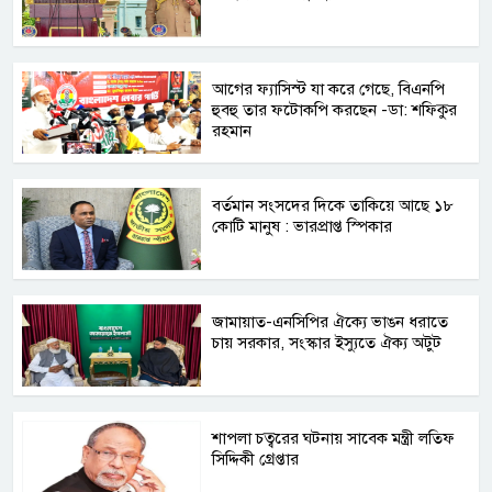
আগের ফ্যাসিস্ট যা করে গেছে, বিএনপি
হুবহু তার ফটোকপি করছেন -ডা: শফিকুর
রহমান
বর্তমান সংসদের দিকে তাকিয়ে আছে ১৮
কোটি মানুষ : ভারপ্রাপ্ত স্পিকার
জামায়াত-এনসিপির ঐক্যে ভাঙন ধরাতে
চায় সরকার, সংস্কার ইস্যুতে ঐক্য অটুট
শাপলা চত্বরের ঘটনায় সাবেক মন্ত্রী লতিফ
সিদ্দিকী গ্রেপ্তার