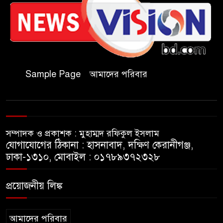
আলিম মাদ্রাসা
জুলাই গণঅভ্যুত্থান দিবসে কুবি
ছাত্রদলের পরিচ্ছন্নতা ও বৃক্ষরোপণ
কর্মসূচি
Sample Page
আমাদের পরিবার
রাষ্ট্রবিরোধী গোপন কর্মকাণ্ডে’র দায়ে
ইবির ৪৪ শিক্ষকের বিরুদ্ধে তদন্ত
কমিটি
সম্পাদক ও প্রকাশক : মুহাম্মদ রফিকুল ইসলাম
ইসলামপুরে ‘জুলাই গণঅভ্যুত্থান
যোগাযোগের ঠিকানা : হাসনাবাদ, দক্ষিণ কেরানীগঞ্জ,
দিবস উপলক্ষ্যে আলোচনা সভা ও
ঢাকা-১৩১০, মোবাইল : ০১৭৮৯৩৭২৩২৮
সংবর্ধনা অনুষ্ঠান অনুষ্ঠিত
প্রয়োজনীয় লিঙ্ক
গণভোটের রায় জুলাই সনদ
বাস্তবায়নের আহ্বান,ইসলামপুরে
জামায়াতের গণমিছিল ও সমাবেশ
আমাদের পরিবার