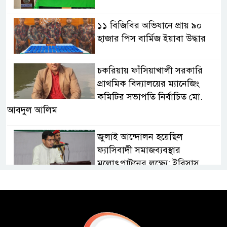
১১ বিজিবির অভিযানে প্রায় ৯০
হাজার পিস বার্মিজ ইয়াবা উদ্ধার
চকরিয়ায় ফাঁসিয়াখালী সরকারি
প্রাথমিক বিদ্যালয়ের ম্যানেজিং
কমিটির সভাপতি নির্বাচিত মো.
আবদুল আলিম
জুলাই আন্দোলন হয়েছিল
ফ্যাসিবাদী সমাজব্যবস্থার
মূলোৎপাটনের লক্ষ্যে; ইবিসাস
সভাপতি
যথাযথ মর্যাদায় ‘জুলাই দিবস’
পালন করছে তানযীমুল উম্মাহ