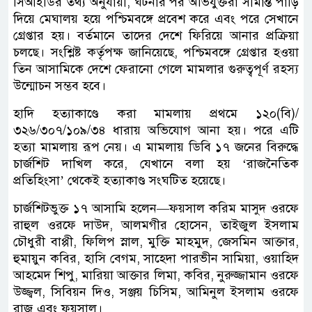
সিআইডির তথ্য অনুযায়ী, ঘটনার পর অভিযুক্তরা সীমান্ত পাড়ি
দিয়ে মেঘালয় হয়ে পশ্চিমবঙ্গে প্রবেশ করে এবং পরে সেখানে
গ্রেপ্তার হয়। বর্তমানে তাদের দেশে ফিরিয়ে আনার প্রক্রিয়া
চলছে। সংশ্লিষ্ট কর্তৃপক্ষ জানিয়েছে, পশ্চিমবঙ্গে গ্রেপ্তার হওয়া
তিন আসামিকে দেশে ফেরানো গেলে মামলার গুরুত্বপূর্ণ রহস্য
উন্মোচন সম্ভব হবে।
হাদি হত্যাকাণ্ডে করা মামলায় প্রথমে ১২০(বি)/
৩২৬/৩০৭/১০৯/৩৪ ধারায় অভিযোগ আনা হয়। পরে এটি
হত্যা মামলায় রূপ নেয়। এ মামলায় ডিবি ১৭ জনের বিরুদ্ধে
চার্জশিট দাখিল করে, যেখানে বলা হয় ‘রাজনৈতিক
প্রতিহিংসা’ থেকেই হত্যাকাণ্ড সংঘটিত হয়েছে।
চার্জশিটভুক্ত ১৭ আসামি হলেন—ফয়সাল করিম মাসুদ ওরফে
রাহুল ওরফে দাউদ, আলমগীর হোসেন, তাইজুল ইসলাম
চৌধুরী বাপ্পী, ফিলিপ স্নাল, মুক্তি মাহমুদ, জেসমিন আক্তার,
হুমায়ুন কবির, হাসি বেগম, সাহেদা পারভীন সামিয়া, ওয়াহিদ
আহমেদ শিপু, মারিয়া আক্তার লিমা, কবির, নুরুজ্জামান ওরফে
উজ্জ্বল, সিবিয়ন দিও, সঞ্জয় চিসিম, আমিনুল ইসলাম ওরফে
রাজু এবং ফয়সাল।