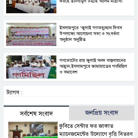
করছে তানযীমুল উম্মাহ আলিম মাদ্রাসা
ইসলামপুরে ‘জুলাই গণঅভ্যুত্থান দিবস
উপলক্ষ্যে আলোচনা সভা ও সংবর্ধনা
অনুষ্ঠান অনুষ্ঠিত
গণভোটের রায় জুলাই সনদ বাস্তবায়নের
আহ্বান,ইসলামপুরে জামায়াতের গণমিছিল
ও সমাবেশ
ট্যাগস :
জনপ্রিয় সংবাদ
সর্বশেষ সংবাদ
কুবিতে সেন্টার ফর জাকাত
ম্যানেজমেন্টের উদ্যোগে বৃত্তি বিতরণ