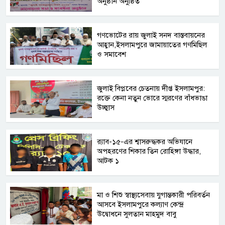
অনুষ্ঠান অনুষ্ঠিত
গণভোটের রায় জুলাই সনদ বাস্তবায়নের
আহ্বান,ইসলামপুরে জামায়াতের গণমিছিল
ও সমাবেশ
জুলাই বিপ্লবের চেতনায় দীপ্ত ইসলামপুর:
রক্তে কেনা নতুন ভোরে স্মরণের বাঁধভাঙা
উচ্ছ্বাস
র‍্যাব-১৫-এর শ্বাসরুদ্ধকর অভিযানে
অপহরণের শিকার তিন রোহিঙ্গা উদ্ধার,
আটক ১
মা ও শিশু স্বাস্থ্যসেবায় যুগান্তকারী পরিবর্তন
আসবে ইসলামপুরে কল্যাণ কেন্দ্র
উদ্বোধনে সুলতান মাহমুদ বাবু