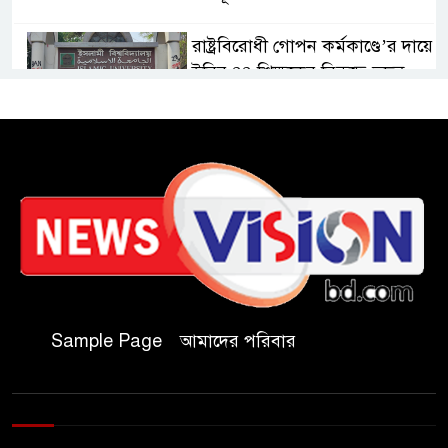
রাষ্ট্রবিরোধী গোপন কর্মকাণ্ডে’র দায়ে
ইবির ৪৪ শিক্ষকের বিরুদ্ধে তদন্ত
কমিটি
ইসলামপুরে ‘জুলাই গণঅভ্যুত্থান
দিবস উপলক্ষ্যে আলোচনা সভা ও
সংবর্ধনা অনুষ্ঠান অনুষ্ঠিত
গণভোটের রায় জুলাই সনদ
বাস্তবায়নের আহ্বান,ইসলামপুরে
জামায়াতের গণমিছিল ও সমাবেশ
Sample Page
আমাদের পরিবার
জুলাই বিপ্লবের চেতনায় দীপ্ত
ইসলামপুর: রক্তে কেনা নতুন ভোরে
স্মরণের বাঁধভাঙা উচ্ছ্বাস