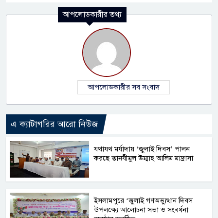
আপলোডকারীর তথ্য
আপলোডকারীর সব সংবাদ
এ ক্যাটাগরির আরো নিউজ
যথাযথ মর্যাদায় ‘জুলাই দিবস’ পালন
করছে তানযীমুল উম্মাহ আলিম মাদ্রাসা
ইসলামপুরে ‘জুলাই গণঅভ্যুত্থান দিবস
উপলক্ষ্যে আলোচনা সভা ও সংবর্ধনা