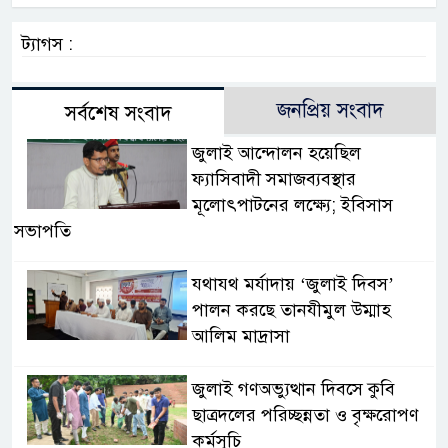
ট্যাগস :
জনপ্রিয় সংবাদ
সর্বশেষ সংবাদ
জুলাই আন্দোলন হয়েছিল
ফ্যাসিবাদী সমাজব্যবস্থার
মূলোৎপাটনের লক্ষ্যে; ইবিসাস
সভাপতি
যথাযথ মর্যাদায় ‘জুলাই দিবস’
পালন করছে তানযীমুল উম্মাহ
আলিম মাদ্রাসা
জুলাই গণঅভ্যুত্থান দিবসে কুবি
ছাত্রদলের পরিচ্ছন্নতা ও বৃক্ষরোপণ
কর্মসূচি