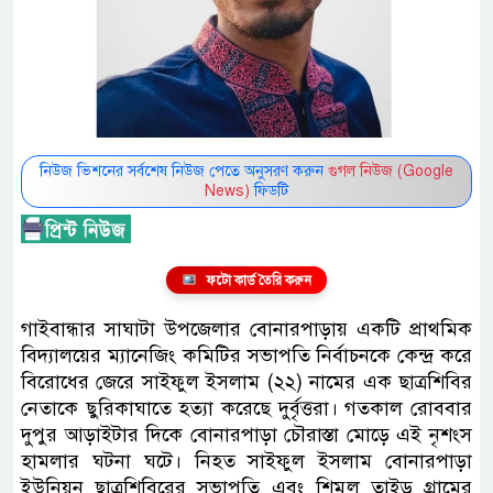
নিউজ ভিশনের সর্বশেষ নিউজ পেতে অনুসরণ করুন
গুগল নিউজ (Google
News)
ফিডটি
ফটো কার্ড তৈরি করুন
গাইবান্ধার সাঘাটা উপজেলার বোনারপাড়ায় একটি প্রাথমিক
বিদ্যালয়ের ম্যানেজিং কমিটির সভাপতি নির্বাচনকে কেন্দ্র করে
বিরোধের জেরে সাইফুল ইসলাম (২২) নামের এক ছাত্রশিবির
নেতাকে ছুরিকাঘাতে হত্যা করেছে দুর্বৃত্তরা। গতকাল রোববার
দুপুর আড়াইটার দিকে বোনারপাড়া চৌরাস্তা মোড়ে এই নৃশংস
হামলার ঘটনা ঘটে। নিহত সাইফুল ইসলাম বোনারপাড়া
ইউনিয়ন ছাত্রশিবিরের সভাপতি এবং শিমুল তাইড় গ্রামের