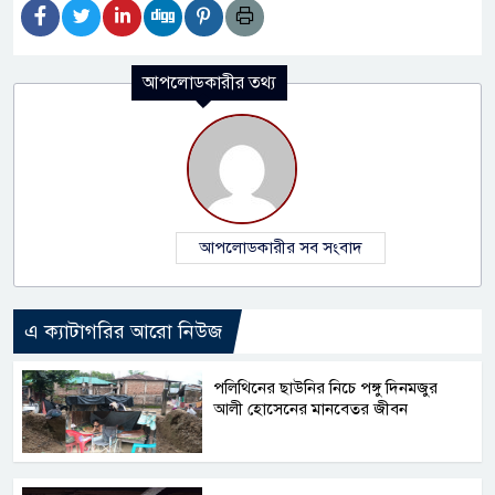
আপলোডকারীর তথ্য
আপলোডকারীর সব সংবাদ
এ ক্যাটাগরির আরো নিউজ
পলিথিনের ছাউনির নিচে পঙ্গু দিনমজুর
আলী হোসেনের মানবেতর জীবন