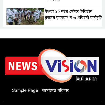
উত্তরা ১৫ নম্বর সেক্টরে ইবিয়ান
ক্লাবের বৃক্ষরোপণ ও পরিচর্যা কর্মসূচি
রাষ্ট্রপতি নির্বাচনে অংশ নেবে
জামায়াত
কাল মহেশখালী দিয়ে শুরু
প্রধানমন্ত্রীর চট্টগ্রাম সফর
হল দখল করে অছাত্র ও সন্ত্রাসীদের
অভয়ারণ্য করা যাবে না-শিবির
সভাপতি
Sample Page
আমাদের পরিবার
বিমানবাহিনীতে অফিসার ক্যাডেট
পদে চাকরি