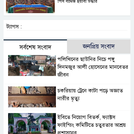
পিস বার্মিজ ইয়াবা উদ্ধার
ট্যাগস :
জনপ্রিয় সংবাদ
সর্বশেষ সংবাদ
পলিথিনের ছাউনির নিচে পঙ্গু
দিনমজুর আলী হোসেনের মানবেতর
জীবন
চকরিয়ায় ট্রেনে কাটা পড়ে অজ্ঞাত
নারীর মৃত্যু
ইবিতে নিয়োগ বিতর্ক, ফ্যাক্টস
ফাইন্ডিং কমিটিতে চতুরতার আশ্রয়
প্রশাসনের