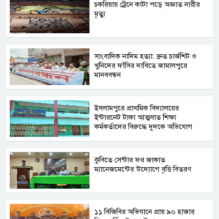
চকরিয়ায় ট্রেনে কাটা পড়ে অজ্ঞাত নারীর
মৃত্যু
সাংবাদিক নাদিম হত্যা: দ্রুত চার্জশিট ও
খুনিদের ফাঁসির দাবিতে জামালপুরে
মানববন্ধন
​ইসলামপুরে প্রাথমিক বিদ্যালয়ের
ইন্টারনেট টাকা আত্মসাত শিক্ষা
কর্মকর্তাদের বিরুদ্ধে দুদকে অভিযোগ
কুবিতে সেন্টার ফর জাকাত
ম্যানেজমেন্টের উদ্যোগে বৃত্তি বিতরণ
১১ বিজিবির অভিযানে প্রায় ৯০ হাজার