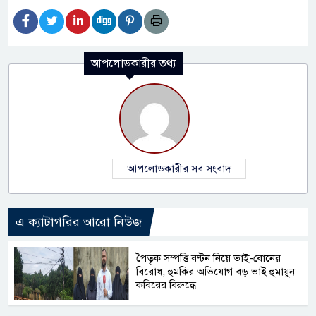
আপলোডকারীর তথ্য
আপলোডকারীর সব সংবাদ
এ ক্যাটাগরির আরো নিউজ
পৈতৃক সম্পত্তি বণ্টন নিয়ে ভাই-বোনের
বিরোধ, হুমকির অভিযোগ বড় ভাই হুমায়ুন
কবিরের বিরুদ্ধে