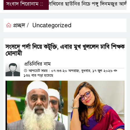
সংবাদ শিরোনাম ::
পলিথিনের ছাউনির নিচে পঙ্গু দিনমজুর আলী হ
প্রচ্ছদ /
Uncategorized
সংসদে পর্দা নিয়ে কটূক্তি, এবার মুখ খুললেন ঢাবি শিক্ষক
মোনামী
প্রতিনিধির নাম
আপডেট সময় : ০৭:৩৩:২০ অপরাহ্ন, বুধবার, ১৭ জুন ২০২৬
১৩২ বার পড়া হয়েছে