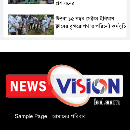
প্রশাসনের
উত্তরা ১৫ নম্বর সেক্টরে ইবিয়ান
ক্লাবের বৃক্ষরোপণ ও পরিচর্যা কর্মসূচি
রাষ্ট্রপতি নির্বাচনে অংশ নেবে
জামায়াত
কাল মহেশখালী দিয়ে শুরু
প্রধানমন্ত্রীর চট্টগ্রাম সফর
হল দখল করে অছাত্র ও সন্ত্রাসীদের
অভয়ারণ্য করা যাবে না-শিবির
সভাপতি
Sample Page
আমাদের পরিবার
বিমানবাহিনীতে অফিসার ক্যাডেট