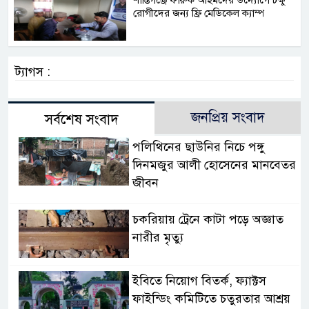
‎শান্তিগঞ্জে ফারুক আহমদের উদ্যোগে চক্ষু
রোগীদের জন্য ফ্রি মেডিকেল ক্যাম্প ‎
ট্যাগস :
জনপ্রিয় সংবাদ
সর্বশেষ সংবাদ
পলিথিনের ছাউনির নিচে পঙ্গু
দিনমজুর আলী হোসেনের মানবেতর
জীবন
চকরিয়ায় ট্রেনে কাটা পড়ে অজ্ঞাত
নারীর মৃত্যু
ইবিতে নিয়োগ বিতর্ক, ফ্যাক্টস
ফাইন্ডিং কমিটিতে চতুরতার আশ্রয়