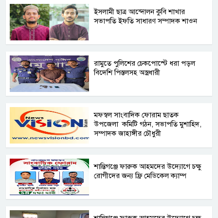
ইসলামী ছাত্র আন্দোলন কুবি শাখার
সভাপতি ইফতি সাধারণ সম্পাদক শাওন
রামুতে পুলিশের চেকপোস্টে ধরা পড়ল
বিদেশি পিস্তলসহ অস্ত্রধারী
মফস্বল সাংবাদিক ফোরাম ছাতক
উপজেলা কমিটি গঠন, সভাপতি মুশাহিদ,
সম্পাদক জাহাঙ্গীর চৌধুরী ‎
শান্তিগঞ্জে ফারুক আহমদের উদ্যোগে চক্ষু
রোগীদের জন্য ফ্রি মেডিকেল ক্যাম্প ‎