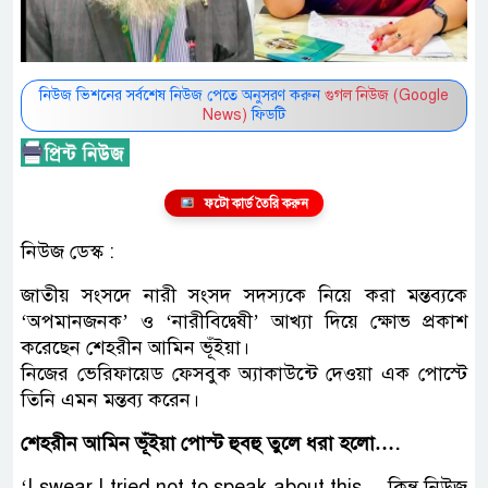
নিউজ ভিশনের সর্বশেষ নিউজ পেতে অনুসরণ করুন
গুগল নিউজ (Google
News)
ফিডটি
ফটো কার্ড তৈরি করুন
নিউজ ডেস্ক :
জাতীয় সংসদে নারী সংসদ সদস্যকে নিয়ে করা মন্তব্যকে
‘অপমানজনক’ ও ‘নারীবিদ্বেষী’ আখ্যা দিয়ে ক্ষোভ প্রকাশ
করেছেন শেহরীন আমিন ভূঁইয়া।
নিজের ভেরিফায়েড ফেসবুক অ্যাকাউন্টে দেওয়া এক পোস্টে
তিনি এমন মন্তব্য করেন।
শেহরীন আমিন ভূঁইয়া পোস্ট হুবহু তুলে ধরা হলো….
‘I swear I tried not to speak about this… কিন্তু নিউজ