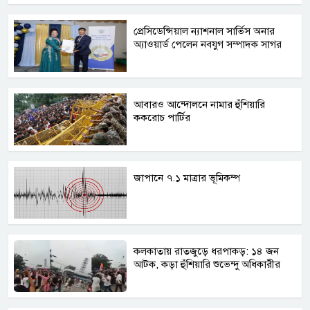
প্রেসিডেন্সিয়াল ন্যাশনাল সার্ভিস অনার
অ্যাওয়ার্ড পেলেন নবযুগ সম্পাদক সাগর
আবারও আন্দোলনে নামার হুঁশিয়ারি
ককরোচ পার্টির
জাপানে ৭.১ মাত্রার ভূমিকম্প
কলকাতায় রাতজুড়ে ধরপাকড়: ১৪ জন
আটক, কড়া হুঁশিয়ারি শুভেন্দু অধিকারীর