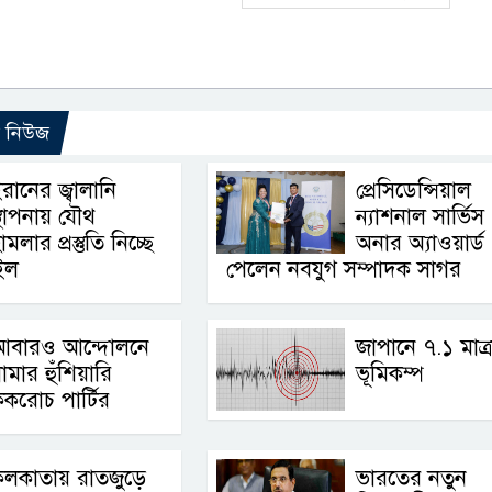
ো নিউজ
রানের জ্বালানি
প্রেসিডেন্সিয়াল
্থাপনায় যৌথ
ন্যাশনাল সার্ভিস
ামলার প্রস্তুতি নিচ্ছে
অনার অ্যাওয়ার্ড
াইল
পেলেন নবযুগ সম্পাদক সাগর
আবারও আন্দোলনে
জাপানে ৭.১ মাত্র
ামার হুঁশিয়ারি
ভূমিকম্প
করোচ পার্টির
কলকাতায় রাতজুড়ে
ভারতের নতুন