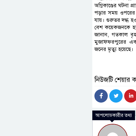
অগ্নিকাণ্ডের ঘটনা প
পড়ার সময় ওপরের 
যায়। গুরুতর দগ্ধ 
বেশ কয়েকজনকে হাসপ
জানান, গতকাল বৃহস
মুজাফ্ফরপুরের একট
জনের মৃত্যু হয়েছে।
নিউজটি শেয়ার 
আপলোডকারীর তথ্য