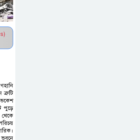
সভাপতি নির্বাচিত মো. আবদুল আলিম
জুলাই আন্দোলন
হয়েছিল ফ্যাসিবাদী
s)
সমাজব্যবস্থার
মূলোৎপাটনের লক্ষ্যে; ইবিসাস
সভাপতি
যথাযথ মর্যাদায়
‘জুলাই দিবস’
াণহানি
ত্রুটি
পালন করছে
াভকেশ
তানযীমুল উম্মাহ আলিম মাদ্রাসা
 পুড়ে
 থেকে
জুলাই গণঅভ্যুত্থান
 পরিচয়
দিবসে কুবি
াগরিক।
ছাত্রদলের
ে ভবনে