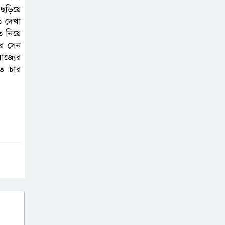
 ছড়িয়ে
পরিচ্ছন্নতা ও বৃক্ষরোপণ কর্মসূচি
 দেখা
ত নিয়ে
রাষ্ট্রবিরোধী গোপন
ার সেন
কর্মকাণ্ডে’র দায়ে
াজ্যের
ইবির ৪৪ শিক্ষকের
তত চার
বিরুদ্ধে তদন্ত কমিটি
ইসলামপুরে ‘জুলাই
গণঅভ্যুত্থান দিবস
উপলক্ষ্যে আলোচনা
সভা ও সংবর্ধনা অনুষ্ঠান অনুষ্ঠিত
গণভোটের রায়
জুলাই সনদ
বাস্তবায়নের
আহ্বান,ইসলামপুরে জামায়াতের