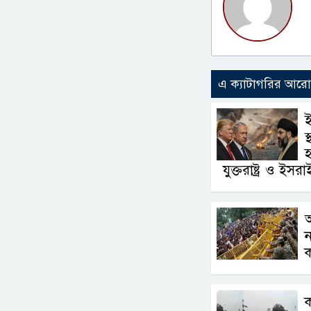
এ ক্যাটাগরির আর
ই
স
হ
যুক্তরাষ্ট্র ও ইসর
ন
ক