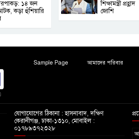
ধরপাকড়: ১৪ জন
শিক্ষামন্ত্রী প্রহ্লাদ
টক, কড়া হুঁশিয়ারি
জোশি
র
Sample Page
আমাদের পরিবার
যোগাযোগের ঠিকানা : হাসনাবাদ, দক্ষিণ
প্
কেরানীগঞ্জ, ঢাকা-১৩১০, মোবাইল :
০১৭৮৯৩৭২৩২৮
আ