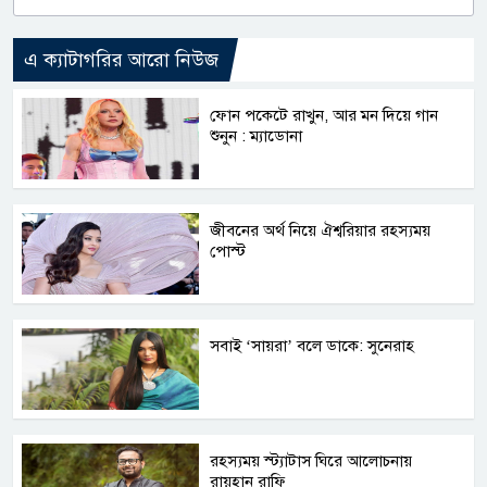
এ ক্যাটাগরির আরো নিউজ
ফোন পকেটে রাখুন, আর মন দিয়ে গান
শুনুন : ম্যাডোনা
জীবনের অর্থ নিয়ে ঐশ্বরিয়ার রহস্যময়
পোস্ট
সবাই ‘সায়রা’ বলে ডাকে: সুনেরাহ
রহস্যময় স্ট্যাটাস ঘিরে আলোচনায়
রায়হান রাফি