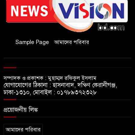
জুলাই গণঅভ্যুত্থান দিবসে কুবি
ছাত্রদলের পরিচ্ছন্নতা ও বৃক্ষরোপণ
কর্মসূচি
Sample Page
আমাদের পরিবার
রাষ্ট্রবিরোধী গোপন কর্মকাণ্ডে’র দায়ে
ইবির ৪৪ শিক্ষকের বিরুদ্ধে তদন্ত
কমিটি
সম্পাদক ও প্রকাশক : মুহাম্মদ রফিকুল ইসলাম
ইসলামপুরে ‘জুলাই গণঅভ্যুত্থান
যোগাযোগের ঠিকানা : হাসনাবাদ, দক্ষিণ কেরানীগঞ্জ,
দিবস উপলক্ষ্যে আলোচনা সভা ও
ঢাকা-১৩১০, মোবাইল : ০১৭৮৯৩৭২৩২৮
সংবর্ধনা অনুষ্ঠান অনুষ্ঠিত
প্রয়োজনীয় লিঙ্ক
গণভোটের রায় জুলাই সনদ
বাস্তবায়নের আহ্বান,ইসলামপুরে
জামায়াতের গণমিছিল ও সমাবেশ
আমাদের পরিবার