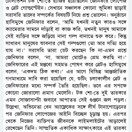
টেলিভিশন টক শো-তে হাজির হয়েছিলেন জেনিফার লোপেজ
ও ব্রেট গোল্ডস্টেইন। সেখানে সঞ্চালক কোনো ভূমিকা ছাড়াই
সরাসরি তাদের সম্পর্কের বিষয়টি নিয়ে প্রশ্ন তোলেন। অনুষ্ঠানে
হাসিমুখে জেনিফার বলেন, ‘আমি যখনই নতুন কারও সঙ্গে
ক্যামেরার সামনে দাঁড়াই বা কাজ করি, তখনই মানুষ আমাকে
সেই ব্যক্তির সঙ্গে জড়িয়ে নানা গল্প বানাতে শুরু করে। কিন্তু
সাধারণ মানুষের ভাবনার সেই গল্পগুলো তো আর সত্যি হয়ে
যায় না।’ সরাসরি তারা ডেট করছেন কি না-এমন প্রশ্নে
জেনিফার বলেন, ‘না, আমরা মোটেও প্রেম করছি না।’
জেনিফারের এই মন্তব্যে সহমত পোষণ করে ব্রেটও হাসিমুখে
বলেন, ‘একদম ঠিক কথা।’ এর আগে বিভিন্ন আন্তর্জাতিক
গণমাধ্যমে দাবি করা হয়েছিল যে, শুটিং চলাকালীন ব্রেট ও
জেনিফারের মধ্যে সম্পর্ক তৈরি হয়েছিল। তবে এর সপক্ষে
কোনো জোরালো প্রমাণ মেলেনি। টক শো-তে দুই তারকার
এমন সোজাসাপ্টা জবাবে আপাতত সেই গুঞ্জনে জল পড়ল।
উল্লেখ্য, অভিনেতা বেন অ্যাফ্লেকের সঙ্গে দীর্ঘ টানাপোড়েনের
পর জেনিফার লোপেজের আইনি বিচ্ছেদ চূড়ান্ত হয়। এরপর
থেকে নিজের ব্যক্তিগত জীবনকে লাইমলাইটের আড়ালেই
রেখেছেন তিনি। সাম্প্রতিক একাধিক সাক্ষাৎকারে এই তারকা