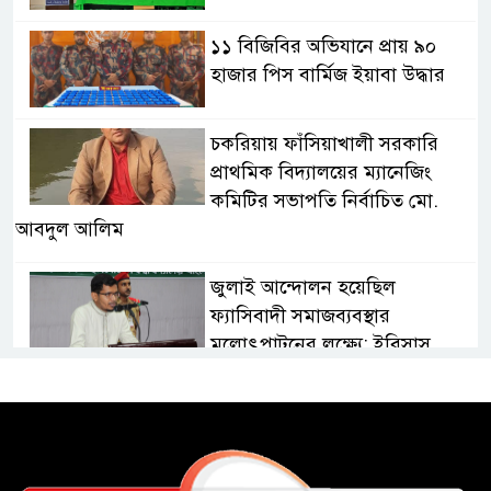
১১ বিজিবির অভিযানে প্রায় ৯০
হাজার পিস বার্মিজ ইয়াবা উদ্ধার
চকরিয়ায় ফাঁসিয়াখালী সরকারি
প্রাথমিক বিদ্যালয়ের ম্যানেজিং
কমিটির সভাপতি নির্বাচিত মো.
আবদুল আলিম
জুলাই আন্দোলন হয়েছিল
ফ্যাসিবাদী সমাজব্যবস্থার
মূলোৎপাটনের লক্ষ্যে; ইবিসাস
সভাপতি
যথাযথ মর্যাদায় ‘জুলাই দিবস’
পালন করছে তানযীমুল উম্মাহ
আলিম মাদ্রাসা