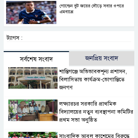
গোল্ডেন বুট জয়ের দৌড়ে সবার ওপরে
এমবাপ্পে
ট্যাগস :
জনপ্রিয় সংবাদ
সর্বশেষ সংবাদ
‎শান্তিগঞ্জে অভিভাবকশূন্য প্রশাসন,
‎বিলাসিতায় কার্যক্রম-ভোগান্তিতে
জনগণ ‎
লক্ষ্যারচর সরকারি প্রাথমিক
বিদ্যালয়ের নতুন ব্যবস্থাপনা কমিটির
প্রথম সভা অনুষ্ঠিত
সাংবাদিক আবুল কাশেমের বিরুদ্ধে