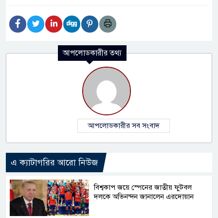
আপলোডকারীর তথ্য
আপলোডকারীর সব সংবাদ
এ ক্যাটাগরির আরো নিউজ
বিশ্বকাপ জয়ে স্পেনের জাতীয় ফুটবল
দলকে অভিনন্দন জানালেন এরদোয়ান