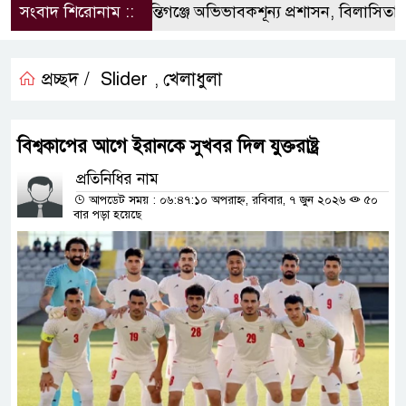
সংবাদ শিরোনাম ::
‎শান্তিগঞ্জে অভিভাবকশূন্য প্রশাসন, ‎বিলাসিতায় কা
প্রচ্ছদ /
Slider
খেলাধুলা
,
বিশ্বকাপের আগে ইরানকে সুখবর দিল যুক্তরাষ্ট্র
প্রতিনিধির নাম
আপডেট সময় : ০৬:৪৭:১০ অপরাহ্ন, রবিবার, ৭ জুন ২০২৬
৫০
বার পড়া হয়েছে