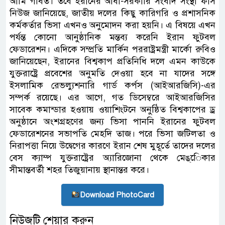
আমি গর্বিত। তবে ইরানের আধা-সরকারি সংবাদ সংস্থা ফার্স
নিউজ জানিয়েছে, জাতীয় দলের কিছু কারিগরি ও প্রশাসনিক
কর্মকর্তার ভিসা এখনও অনুমোদন করা হয়নি। এ বিষয়ে এখন
পর্যন্ত কোনো আনুষ্ঠানিক মন্তব্য করেনি ইরান ফুটবল
ফেডারেশন। এদিকে সম্প্রতি মার্কিন পররাষ্ট্রমন্ত্রী মার্কো রুবিও
জানিয়েছেন, ইরানের বিশ্বকাপ প্রতিনিধি দলে এমন কাউকে
যুক্তরাষ্ট্রে প্রবেশের অনুমতি দেওয়া হবে না যাদের সঙ্গে
ইসলামিক রেভল্যুশনারি গার্ড কর্পস (আইআরজিসি)-এর
সম্পর্ক রয়েছে। এর আগে, গত ডিসেম্বরে আইআরজিসির
সাবেক কমান্ডার হওয়ায় ওয়াশিংটনে অনুষ্ঠিত বিশ্বকাপের ড্র
অনুষ্ঠানে অংশগ্রহণের জন্য ভিসা পাননি ইরানের ফুটবল
ফেডারেশনের সভাপতি মেহদি তাজ। পরে ভিসা জটিলতা ও
নিরাপত্তা নিয়ে উদ্বেগের কারণে ইরান শেষ মুহূর্তে তাদের দলের
বেস ক্যাম্প যুক্তরাষ্ট্রের অ্যারিজোনা থেকে মেঙ্েিকার
সীমান্তবর্তী শহর তিজুয়ানায় স্থানান্তর করে।
Download PhotoCard
নিউজটি শেয়ার করুন