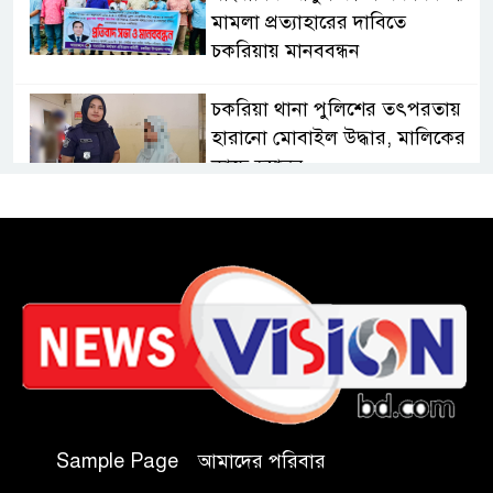
মামলা প্রত্যাহারের দাবিতে
চকরিয়ায় মানববন্ধন
চকরিয়া থানা পুলিশের তৎপরতায়
হারানো মোবাইল উদ্ধার, মালিকের
কাছে হস্তান্তর
চকরিয়ায় বন্যা-পাহাড়ধসে
ক্ষতিগ্রস্তদের হাইজিন কিট বিতরণ
চকরিয়ায় আবাসিক হোটেলে
পুলিশের অভিযান, গ্রেপ্তার-৩
কক্সবাজারের কৃতিসন্তান শামীম
উদ্দিন চৌধুরী বাংলাদেশ ব্যাংকে
Sample Page
আমাদের পরিবার
জয়েন্ট ডিরেক্টর পদে পদোন্নতি