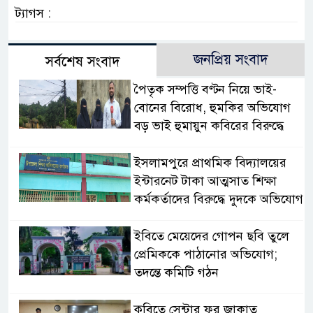
ট্যাগস :
জনপ্রিয় সংবাদ
সর্বশেষ সংবাদ
পৈতৃক সম্পত্তি বণ্টন নিয়ে ভাই-
বোনের বিরোধ, হুমকির অভিযোগ
বড় ভাই হুমায়ুন কবিরের বিরুদ্ধে
​ইসলামপুরে প্রাথমিক বিদ্যালয়ের
ইন্টারনেট টাকা আত্মসাত শিক্ষা
কর্মকর্তাদের বিরুদ্ধে দুদকে অভিযোগ
ইবিতে মেয়েদের গোপন ছবি তুলে
প্রেমিককে পাঠানোর অভিযোগ;
তদন্তে কমিটি গঠন
কুবিতে সেন্টার ফর জাকাত