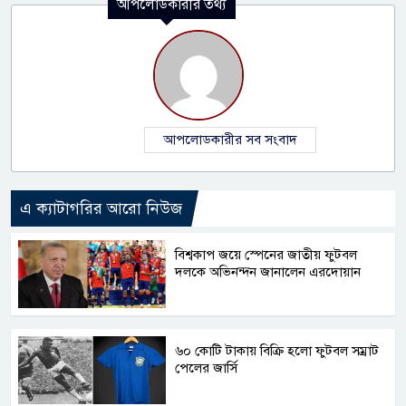
আপলোডকারীর তথ্য
আপলোডকারীর সব সংবাদ
এ ক্যাটাগরির আরো নিউজ
বিশ্বকাপ জয়ে স্পেনের জাতীয় ফুটবল
দলকে অভিনন্দন জানালেন এরদোয়ান
৬০ কোটি টাকায় বিক্রি হলো ফুটবল সম্রাট
পেলের জার্সি