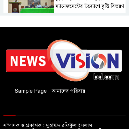
ম্যানেজমেন্টের উদ্যোগে বৃত্তি বিতরণ
১১ বিজিবির অভিযানে প্রায় ৯০
হাজার পিস বার্মিজ ইয়াবা উদ্ধার
চকরিয়ায় ফাঁসিয়াখালী সরকারি
প্রাথমিক বিদ্যালয়ের ম্যানেজিং
কমিটির সভাপতি নির্বাচিত মো.
আবদুল আলিম
জুলাই আন্দোলন হয়েছিল
Sample Page
আমাদের পরিবার
ফ্যাসিবাদী সমাজব্যবস্থার
মূলোৎপাটনের লক্ষ্যে; ইবিসাস
সভাপতি
সম্পাদক ও প্রকাশক : মুহাম্মদ রফিকুল ইসলাম
যথাযথ মর্যাদায় ‘জুলাই দিবস’