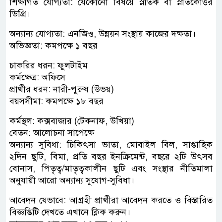
শিক্ষাগত যোগ্যতা: যেকোনো বিষয়ে স্নাতক বা স্নাতকোত্তর
ডিগ্রি।
অন্যান্য যোগ্যতা: এনজিও, উন্নয়ন সংস্থায় কাজের দক্ষতা।
অভিজ্ঞতা: কমপক্ষে ১ বছর
চাকরির ধরন: ফুলটাইম
কর্মক্ষেত্র: অফিসে
প্রার্থীর ধরন: নারী-পুরুষ (উভয়)
বয়সসীমা: কমপক্ষে ১৮ বছর
কর্মস্থল: কক্সবাজার (টেকনাফ, উখিয়া)
বেতন: আলোচনা সাপেক্ষে
অন্যান্য সুবিধা: চিকিৎসা ভাতা, মোবাইল বিল, সাপ্তাহিক
২দিন ছুটি, বিমা, প্রতি বছর ইনক্রিমেন্ট, বছরে ২টি উৎসব
বোনাস, পিতৃত্ব/মাতৃত্বকালীন ছুটি এবং সংস্থার নীতিমালা
অনুযায়ী আরো অন্যান্য সুযোগ-সুবিধা।
আবেদন যেভাবে: আগ্রহী প্রার্থীরা আবেদন করতে ও বিস্তারিত
বিজ্ঞপ্তিটি দেখতে এখানে ক্লিক করুন।