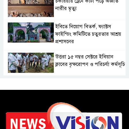
চকরিয়ায় ট্রেনে কাটা পড়ে অজ্ঞাত
নারীর মৃত্যু
ইবিতে নিয়োগ বিতর্ক, ফ্যাক্টস
ফাইন্ডিং কমিটিতে চতুরতার আশ্রয়
প্রশাসনের
উত্তরা ১৫ নম্বর সেক্টরে ইবিয়ান
ক্লাবের বৃক্ষরোপণ ও পরিচর্যা কর্মসূচি
রাষ্ট্রপতি নির্বাচনে অংশ নেবে
জামায়াত
কাল মহেশখালী দিয়ে শুরু
প্রধানমন্ত্রীর চট্টগ্রাম সফর