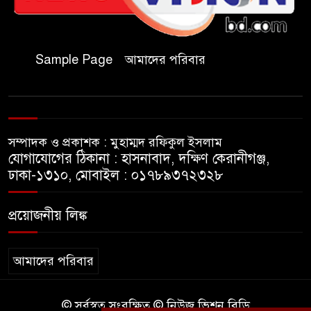
হল দখল করে অছাত্র ও সন্ত্রাসীদের
অভয়ারণ্য করা যাবে না-শিবির
সভাপতি
Sample Page
আমাদের পরিবার
বিমানবাহিনীতে অফিসার ক্যাডেট
পদে চাকরি
সম্পাদক ও প্রকাশক : মুহাম্মদ রফিকুল ইসলাম
মেসির বাবা না ফেরার দেশে
যোগাযোগের ঠিকানা : হাসনাবাদ, দক্ষিণ কেরানীগঞ্জ,
ঢাকা-১৩১০, মোবাইল : ০১৭৮৯৩৭২৩২৮
সাংবাদিক নাদিম হত্যা: দ্রুত
প্রয়োজনীয় লিঙ্ক
চার্জশিট ও খুনিদের ফাঁসির দাবিতে
জামালপুরে মানববন্ধন
আমাদের পরিবার
© সর্বস্বত্ব সংরক্ষিত © নিউজ ভিশন বিডি