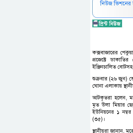
নিউজ ভিশনের 
কক্সবাজারের পেক
প্রজেক্টে ডাকাতি
ইঞ্জিনচালিত বোটস
শুক্রবার (২৬ জুন) 
ঘোনা এলাকায় স্থান
আটকৃতরা হলেন, ম
মৃত উলা মিয়ার ছে
ইউনিয়নের ১ নম্বর
(৩৫)।
স্থানীয়রা জানান, ম