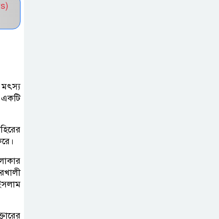
s)
সভাপতি নির্বাচিত মো. আবদুল আলিম
জুলাই আন্দোলন
হয়েছিল ফ্যাসিবাদী
সমাজব্যবস্থার
মূলোৎপাটনের লক্ষ্যে; ইবিসাস
মৎস্য
সভাপতি
ও একটি
যথাযথ মর্যাদায়
াহিরের
‘জুলাই দিবস’
করে।
পালন করছে
তানযীমুল উম্মাহ আলিম মাদ্রাসা
লাকার
রখালী
 ইসলাম
জুলাই গণঅভ্যুত্থান
দিবসে কুবি
ছাত্রদলের
্তারের