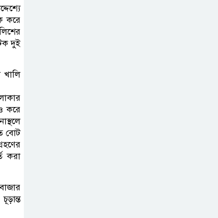
দেশ্যে
পরিচ্ছন্নতা ও বৃক্ষরোপণ কর্মসূচি
টক করে
ুলিশের
রাষ্ট্রবিরোধী গোপন
টক দুই
কর্মকাণ্ডে’র দায়ে
ইবির ৪৪ শিক্ষকের
ি খালি
বিরুদ্ধে তদন্ত কমিটি
এলাকার
ইসলামপুরে ‘জুলাই
াও করে
গণঅভ্যুত্থান দিবস
াস্থলে
উপলক্ষ্যে আলোচনা
িত বোট
গ্রহণের
সভা ও সংবর্ধনা অনুষ্ঠান অনুষ্ঠিত
তি করা
গণভোটের রায়
জুলাই সনদ
সবাজার
বাস্তবায়নের
ূড়ান্ত
আহ্বান,ইসলামপুরে জামায়াতের