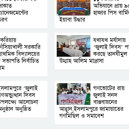
জাকাত
অভিযানে প্রায় ৯
্যানেজমেন্টের
হাজার পিস বার্ম
িতরণ
ইয়াবা উদ্ধার
চকরিয়ায়
যথাযথ মর্যাদায়
াঁসিয়াখালী সরকারি
‘জুলাই দিবস’ প
্রাথমিক বিদ্যালয়ের
করছে তানযীমুল
র সভাপতি নির্বাচিত
উম্মাহ আলিম মাদ্রাসা
িম
সলামপুরে ‘জুলাই
গণভোটের রায়
ণঅভ্যুত্থান দিবস
জুলাই সনদ
পলক্ষ্যে আলোচনা
বাস্তবায়নের
ুষ্ঠান অনুষ্ঠিত
আহ্বান,ইসলামপুরে জামায়াতের
গণমিছিল ও সমাবেশ