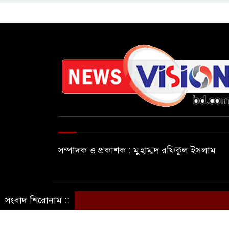
সম্পাদক ও প্রকাশক : মুহাম্মদ রফিকুল ইসলাম
© সর্বস্বত্ব সংরক্ষিত © নিউজ ভিশন বিডি
সংবাদ শিরোনাম ::