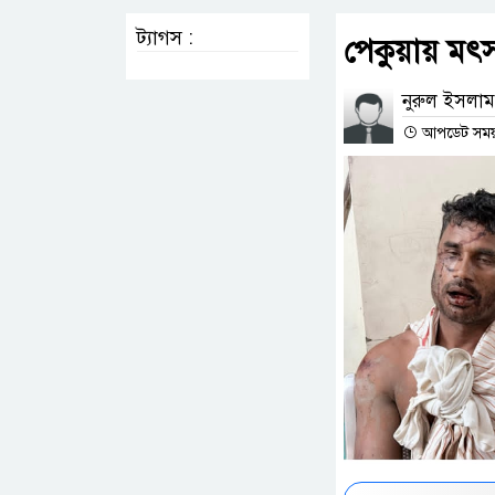
ট্যাগস :
পেকুয়ায় মৎস্য
নুরুল ইসলাম
আপডেট সময় :