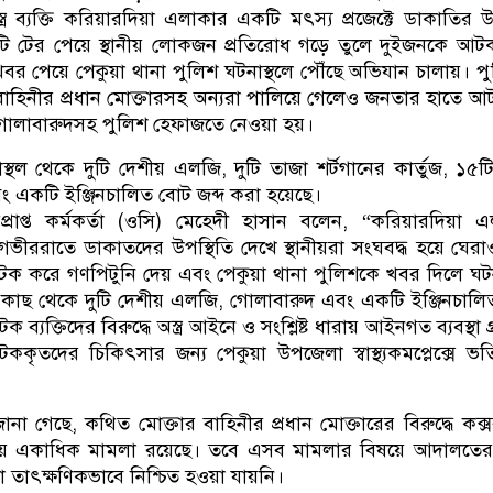
ত্র ব্যক্তি করিয়ারদিয়া এলাকার একটি মৎস্য প্রজেক্টে ডাকাতির উদ্
য়টি টের পেয়ে স্থানীয় লোকজন প্রতিরোধ গড়ে তুলে দুইজনকে আ
বর পেয়ে পেকুয়া থানা পুলিশ ঘটনাস্থলে পৌঁছে অভিযান চালায়। প
 বাহিনীর প্রধান মোক্তারসহ অন্যরা পালিয়ে গেলেও জনতার হাতে আ
 গোলাবারুদসহ পুলিশ হেফাজতে নেওয়া হয়।
স্থল থেকে দুটি দেশীয় এলজি, দুটি তাজা শর্টগানের কার্তুজ, ১৫ট
এবং একটি ইঞ্জিনচালিত বোট জব্দ করা হয়েছে।
প্রাপ্ত কর্মকর্তা (ওসি) মেহেদী হাসান বলেন, “করিয়ারদিয়া 
ভীররাতে ডাকাতদের উপস্থিতি দেখে স্থানীয়রা সংঘবদ্ধ হয়ে ঘের
আটক করে গণপিটুনি দেয় এবং পেকুয়া থানা পুলিশকে খবর দিলে ঘটন
 কাছ থেকে দুটি দেশীয় এলজি, গোলাবারুদ এবং একটি ইঞ্জিনচাল
ব্যক্তিদের বিরুদ্ধে অস্ত্র আইনে ও সংশ্লিষ্ট ধারায় আইনগত ব্যবস্থা 
টককৃতদের চিকিৎসার জন্য পেকুয়া উপজেলা স্বাস্থ্যকমপ্লেক্সে ভর্
ানা গেছে, কথিত মোক্তার বাহিনীর প্রধান মোক্তারের বিরুদ্ধে কক্
নায় একাধিক মামলা রয়েছে। তবে এসব মামলার বিষয়ে আদালতের চ
া তাৎক্ষণিকভাবে নিশ্চিত হওয়া যায়নি।