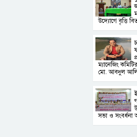
ম
উদ্যোগে বৃত্তি ব
ফ
প
ম্যানেজিং কমিটি
মো. আবদুল আল
ই
গ
উ
সভা ও সংবর্ধনা অন