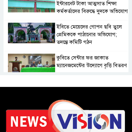
ইন্টারনেট টাকা আত্মসাত শিক্ষা
কর্মকর্তাদের বিরুদ্ধে দুদকে অভিযোগ
ইবিতে মেয়েদের গোপন ছবি তুলে
প্রেমিককে পাঠানোর অভিযোগ;
তদন্তে কমিটি গঠন
কুবিতে সেন্টার ফর জাকাত
ম্যানেজমেন্টের উদ্যোগে বৃত্তি বিতরণ
১১ বিজিবির অভিযানে প্রায় ৯০
হাজার পিস বার্মিজ ইয়াবা উদ্ধার
চকরিয়ায় ফাঁসিয়াখালী সরকারি
প্রাথমিক বিদ্যালয়ের ম্যানেজিং
কমিটির সভাপতি নির্বাচিত মো.