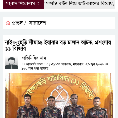
সংবাদ শিরোনাম ::
পৈতৃক সম্পত্তি বণ্টন নিয়ে ভাই-বোনের বিরোধ, হুম
প্রচ্ছদ /
সারাদেশ
নাইক্ষ্যংছড়ি সীমান্তে ইয়াবার বড় চালান আটক, প্রশংসায়
১১ বিজিবি
প্রতিনিধির নাম
আপডেট সময় : ০১:৫১:৩৫ অপরাহ্ন, মঙ্গলবার, ২৩ জুন ২০২৬
১২০ বার পড়া হয়েছে