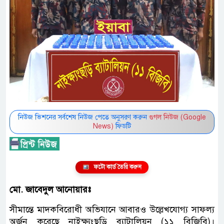
নিউজ ভিশনের সর্বশেষ নিউজ পেতে অনুসরণ করুন
গুগল নিউজ (Google
News)
ফিডটি
ফটো কার্ড তৈরি করুন
মো. জাবেদুল আনোয়ারঃ
সীমান্তে মাদকবিরোধী অভিযানে আবারও উল্লেখযোগ্য সাফল্য
অর্জন করেছে নাইক্ষ্যংছড়ি ব্যাটালিয়ন (১১ বিজিবি)।