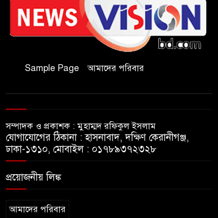
প্রধানমন্ত্রীর চট্টগ্রাম সফর
হল দখল করে অছাত্র ও সন্ত্রাসীদের
অভয়ারণ্য করা যাবে না-শিবির
সভাপতি
Sample Page
আমাদের পরিবার
বিমানবাহিনীতে অফিসার ক্যাডেট
পদে চাকরি
সম্পাদক ও প্রকাশক : মুহাম্মদ রফিকুল ইসলাম
মেসির বাবা না ফেরার দেশে
যোগাযোগের ঠিকানা : হাসনাবাদ, দক্ষিণ কেরানীগঞ্জ,
ঢাকা-১৩১০, মোবাইল : ০১৭৮৯৩৭২৩২৮
সাংবাদিক নাদিম হত্যা: দ্রুত
প্রয়োজনীয় লিঙ্ক
চার্জশিট ও খুনিদের ফাঁসির দাবিতে
জামালপুরে মানববন্ধন
আমাদের পরিবার