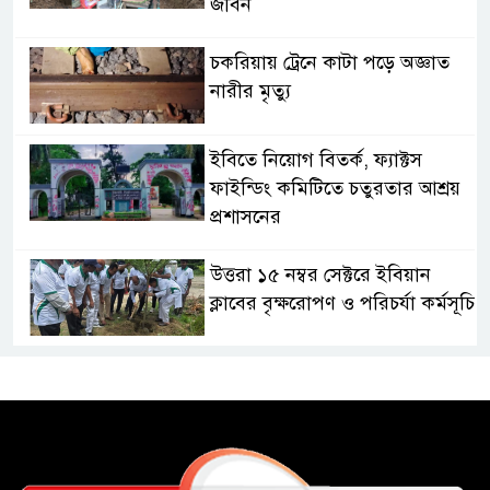
জীবন
চকরিয়ায় ট্রেনে কাটা পড়ে অজ্ঞাত
নারীর মৃত্যু
ইবিতে নিয়োগ বিতর্ক, ফ্যাক্টস
ফাইন্ডিং কমিটিতে চতুরতার আশ্রয়
প্রশাসনের
উত্তরা ১৫ নম্বর সেক্টরে ইবিয়ান
ক্লাবের বৃক্ষরোপণ ও পরিচর্যা কর্মসূচি
রাষ্ট্রপতি নির্বাচনে অংশ নেবে
জামায়াত
কাল মহেশখালী দিয়ে শুরু