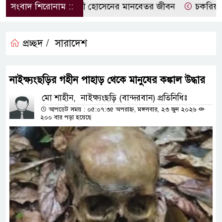
চে পঙ্গু দিনমজুর আলী হোসেনের মানবেতর জীবন
সংবাদ শিরোনাম ::
চকরিয়ায় ট্রে
প্রচ্ছদ /
সারাদেশ
নাইক্ষ্যংছড়ির গহীন পাহাড় থেকে মানুষের কঙ্কাল উদ্ধার
মো শাহীন, নাইক্ষ্যংছড়ি (বান্দরবান) প্রতিনিধিঃ
আপডেট সময় : ০৫:০৭:৩৫ অপরাহ্ন, মঙ্গলবার, ২৩ জুন ২০২৬
২০০ বার পড়া হয়েছে