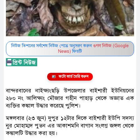
নিউজ ভিশনের সর্বশেষ নিউজ পেতে অনুসরণ করুন
গুগল নিউজ (Google
News)
ফিডটি
ফটো কার্ড তৈরি করুন
বান্দরবানের নাইক্ষ্যংছড়ি উপজেলার বাইশারী ইউনিয়নের
২৮০ নং আলিক্ষ্যং মৌজার গহীন পাহাড় থেকে অজ্ঞাত এক
ব্যক্তির কঙ্কাল উদ্ধার করেছে পুলিশ।
মঙ্গলবার (২৩ জুন) দুপুর ১২টার দিকে বাইশারী ইউপি সদস্য
নুর মোহাম্মদ পুতন এর আকাশমনি বাগান সংলগ্ন জঙ্গল থেকে
কঙ্কালটি উদ্ধার করা হয়।