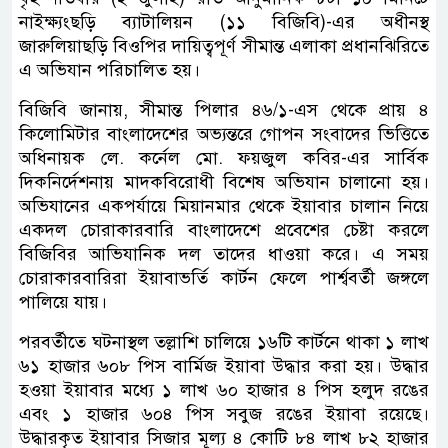
নাইক্ষ্যংছড়ি ব্যাটালিয়ন (১১ বিজিবি)-এর অধীনস্থ
জারুলিয়াছড়ি বিওপির দায়িত্বপূর্ণ সীমান্ত এলাকা প্রধানঝিরিতে
এ অভিযান পরিচালিত হয়।
বিজিবি জানায়, সীমান্ত পিলার ৪৬/১-এস থেকে প্রায় ৪
কিলোমিটার বাংলাদেশের অভ্যন্তরে গোপন সংবাদের ভিত্তিতে
অধিনায়ক লে. কর্নেল মো. ফয়জুল কবির-এর সার্বিক
দিকনির্দেশনায় মাদকবিরোধী বিশেষ অভিযান চালানো হয়।
অভিযানের একপর্যায়ে মিয়ানমার থেকে ইয়াবার চালান নিয়ে
একদল চোরাকারবারি বাংলাদেশে প্রবেশের চেষ্টা করলে
বিজিবির আভিযানিক দল তাদের ধাওয়া করে। এ সময়
চোরাকারবারিরা ইয়াবাভর্তি কার্টন ফেলে পার্শ্ববর্তী জঙ্গলে
পালিয়ে যায়।
পরবর্তীতে ঘটনাস্থল তল্লাশি চালিয়ে ১৬টি কার্টনে থাকা ১ লাখ
৬১ হাজার ৬০৮ পিস বার্মিজ ইয়াবা উদ্ধার করা হয়। উদ্ধার
হওয়া ইয়াবার মধ্যে ১ লাখ ৬০ হাজার ৪ পিস হলুদ রঙের
এবং ১ হাজার ৬০৪ পিস সবুজ রঙের ইয়াবা রয়েছে।
উদ্ধারকৃত ইয়াবার সিজার মূল্য ৪ কোটি ৮৪ লাখ ৮২ হাজার