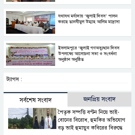
যথাযথ মর্যাদায় ‘জুলাই দিবস’ পালন
করছে তানযীমুল উম্মাহ আলিম মাদ্রাসা
ইসলামপুরে ‘জুলাই গণঅভ্যুত্থান দিবস
উপলক্ষ্যে আলোচনা সভা ও সংবর্ধনা
অনুষ্ঠান অনুষ্ঠিত
ট্যাগস :
জনপ্রিয় সংবাদ
সর্বশেষ সংবাদ
পৈতৃক সম্পত্তি বণ্টন নিয়ে ভাই-
বোনের বিরোধ, হুমকির অভিযোগ
বড় ভাই হুমায়ুন কবিরের বিরুদ্ধে