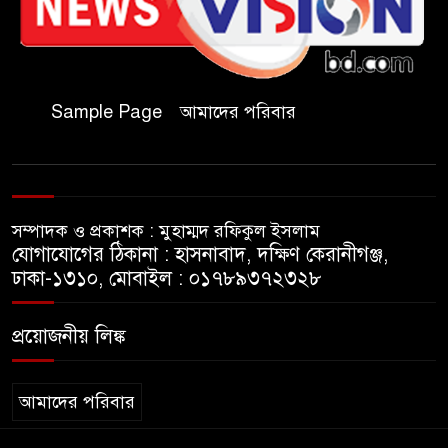
কমিটির সভাপতি নির্বাচিত মো.
আবদুল আলিম
জুলাই আন্দোলন হয়েছিল
Sample Page
আমাদের পরিবার
ফ্যাসিবাদী সমাজব্যবস্থার
মূলোৎপাটনের লক্ষ্যে; ইবিসাস
সভাপতি
সম্পাদক ও প্রকাশক : মুহাম্মদ রফিকুল ইসলাম
যথাযথ মর্যাদায় ‘জুলাই দিবস’
যোগাযোগের ঠিকানা : হাসনাবাদ, দক্ষিণ কেরানীগঞ্জ,
পালন করছে তানযীমুল উম্মাহ
ঢাকা-১৩১০, মোবাইল : ০১৭৮৯৩৭২৩২৮
আলিম মাদ্রাসা
প্রয়োজনীয় লিঙ্ক
জুলাই গণঅভ্যুত্থান দিবসে কুবি
ছাত্রদলের পরিচ্ছন্নতা ও বৃক্ষরোপণ
কর্মসূচি
আমাদের পরিবার
রাষ্ট্রবিরোধী গোপন কর্মকাণ্ডে’র দায়ে