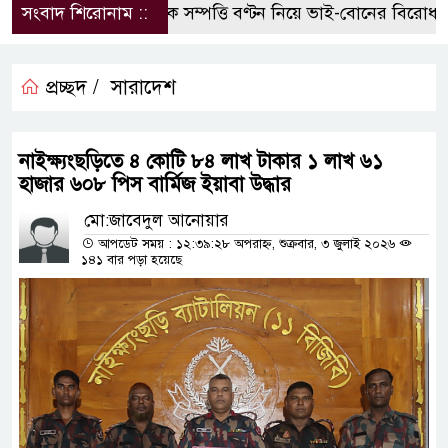
সংবাদ শিরোনাম ::
পৈতৃক সম্পত্তি বণ্টন নিয়ে ভাই-বোনের বিরোধ, হু
প্রচ্ছদ /
সারাদেশ
নাইক্ষ্যংছড়িতে ৪ কোটি ৮৪ লাখ টাকার ১ লাখ ৬১
হাজার ৬০৮ পিস বার্মিজ ইয়াবা উদ্ধার
মো:জাবেদুল আনোয়ার
আপডেট সময় : ১২:৩৯:২৮ অপরাহ্ন, শুক্রবার, ৩ জুলাই ২০২৬
১৪১ বার পড়া হয়েছে