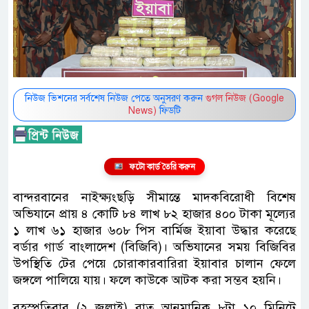
নিউজ ভিশনের সর্বশেষ নিউজ পেতে অনুসরণ করুন
গুগল নিউজ (Google
News)
ফিডটি
ফটো কার্ড তৈরি করুন
বান্দরবানের নাইক্ষ্যংছড়ি সীমান্তে মাদকবিরোধী বিশেষ
অভিযানে প্রায় ৪ কোটি ৮৪ লাখ ৮২ হাজার ৪০০ টাকা মূল্যের
১ লাখ ৬১ হাজার ৬০৮ পিস বার্মিজ ইয়াবা উদ্ধার করেছে
বর্ডার গার্ড বাংলাদেশ (বিজিবি)। অভিযানের সময় বিজিবির
উপস্থিতি টের পেয়ে চোরাকারবারিরা ইয়াবার চালান ফেলে
জঙ্গলে পালিয়ে যায়। ফলে কাউকে আটক করা সম্ভব হয়নি।
বৃহস্পতিবার (২ জুলাই) রাত আনুমানিক ৮টা ১০ মিনিটে