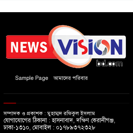
সভাপতি
যথাযথ মর্যাদায় ‘জুলাই দিবস’
পালন করছে তানযীমুল উম্মাহ
আলিম মাদ্রাসা
জুলাই গণঅভ্যুত্থান দিবসে কুবি
ছাত্রদলের পরিচ্ছন্নতা ও বৃক্ষরোপণ
কর্মসূচি
Sample Page
আমাদের পরিবার
রাষ্ট্রবিরোধী গোপন কর্মকাণ্ডে’র দায়ে
ইবির ৪৪ শিক্ষকের বিরুদ্ধে তদন্ত
কমিটি
সম্পাদক ও প্রকাশক : মুহাম্মদ রফিকুল ইসলাম
ইসলামপুরে ‘জুলাই গণঅভ্যুত্থান
যোগাযোগের ঠিকানা : হাসনাবাদ, দক্ষিণ কেরানীগঞ্জ,
দিবস উপলক্ষ্যে আলোচনা সভা ও
ঢাকা-১৩১০, মোবাইল : ০১৭৮৯৩৭২৩২৮
সংবর্ধনা অনুষ্ঠান অনুষ্ঠিত