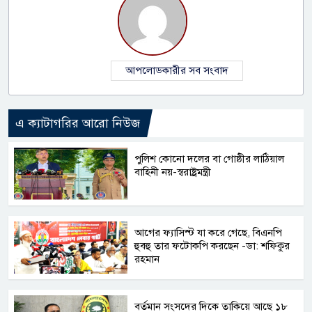
আপলোডকারীর সব সংবাদ
এ ক্যাটাগরির আরো নিউজ
পুলিশ কোনো দলের বা গোষ্ঠীর লাঠিয়াল
বাহিনী নয়-স্বরাষ্ট্রমন্ত্রী
আগের ফ্যাসিস্ট যা করে গেছে, বিএনপি
হুবহু তার ফটোকপি করছেন -ডা: শফিকুর
রহমান
বর্তমান সংসদের দিকে তাকিয়ে আছে ১৮