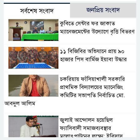
জনপ্রিয় সংবাদ
সর্বশেষ সংবাদ
কুবিতে সেন্টার ফর জাকাত
ম্যানেজমেন্টের উদ্যোগে বৃত্তি বিতরণ
১১ বিজিবির অভিযানে প্রায় ৯০
হাজার পিস বার্মিজ ইয়াবা উদ্ধার
চকরিয়ায় ফাঁসিয়াখালী সরকারি
প্রাথমিক বিদ্যালয়ের ম্যানেজিং
কমিটির সভাপতি নির্বাচিত মো.
আবদুল আলিম
জুলাই আন্দোলন হয়েছিল
ফ্যাসিবাদী সমাজব্যবস্থার
মূলোৎপাটনের লক্ষ্যে; ইবিসাস