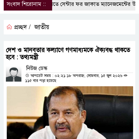
সংবাদ শিরোনাম ::
কুবিতে সেন্টার ফর জাকাত ম্যানেজমেন্টের উদ্যোগে
প্রচ্ছদ /
জাতীয়
দেশ ও মানবতার কল্যাণে গণমাধ্যমকে ঐক্যবদ্ধ থাকতে
হবে : তথ্যমন্ত্রী
নিউজ ডেস্ক
আপডেট সময় : ০২:২১:১৮ অপরাহ্ন, সোমবার, ১৫ জুন ২০২৬
১১৫ বার পড়া হয়েছে