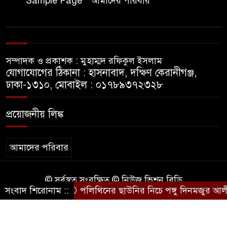
Sample Page
আমাদের পরিবার
বিমানবাহিনীতে অফিসার ক্যাডেট
পদে চাকরি
সম্পাদক ও প্রকাশক : মুহাম্মদ রফিকুল ইসলাম
মেসির বাবা না ফেরার দেশে
যোগাযোগের ঠিকানা : হাসনাবাদ, দক্ষিণ কেরানীগঞ্জ,
ঢাকা-১৩১০, মোবাইল : ০১৭৮৯৩৭২৩২৮
সাংবাদিক নাদিম হত্যা: দ্রুত
প্রয়োজনীয় লিঙ্ক
চার্জশিট ও খুনিদের ফাঁসির দাবিতে
জামালপুরে মানববন্ধন
আমাদের পরিবার
© সর্বস্বত্ব সংরক্ষিত © নিউজ ভিশন বিডি
সংবাদ শিরোনাম ::
পলিথিনের ছাউনির নিচে পঙ্গু দিনমজুর আলী 
কারিগরি সহযোগিতায়ঃ
BD IT