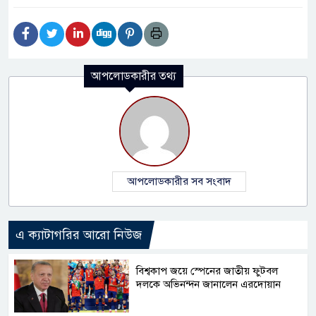
আপলোডকারীর তথ্য
আপলোডকারীর সব সংবাদ
এ ক্যাটাগরির আরো নিউজ
বিশ্বকাপ জয়ে স্পেনের জাতীয় ফুটবল
দলকে অভিনন্দন জানালেন এরদোয়ান