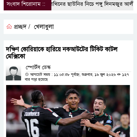
সংবাদ শিরোনাম ::
পলিথিনের ছাউনির নিচে পঙ্গু দিনমজুর আলী হ
প্রচ্ছদ /
খেলাধুলা
দক্ষিণ কোরিয়াকে হারিয়ে নকআউটের টিকিট কাটল
মেক্সিকো
স্পোর্টস ডেস্ক
আপডেট সময় : ১১:০৫:৫৮ পূর্বাহ্ন, শুক্রবার, ১৯ জুন ২০২৬
১২৭
বার পড়া হয়েছে