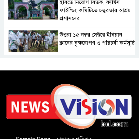
ইবিতে নিয়োগ বিতর্ক, ফ্যাক্টস
ফাইন্ডিং কমিটিতে চতুরতার আশ্রয়
প্রশাসনের
উত্তরা ১৫ নম্বর সেক্টরে ইবিয়ান
ক্লাবের বৃক্ষরোপণ ও পরিচর্যা কর্মসূচি
রাষ্ট্রপতি নির্বাচনে অংশ নেবে
জামায়াত
কাল মহেশখালী দিয়ে শুরু
প্রধানমন্ত্রীর চট্টগ্রাম সফর
হল দখল করে অছাত্র ও সন্ত্রাসীদের
অভয়ারণ্য করা যাবে না-শিবির
সভাপতি