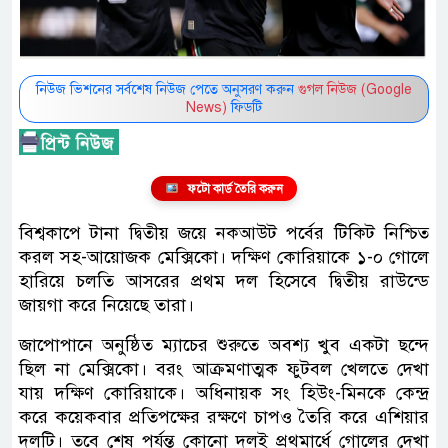
নিউজ ভিশনের সর্বশেষ নিউজ পেতে অনুসরণ করুন
গুগল নিউজ (Google
News)
ফিডটি
ফটো কার্ড তৈরি করুন
বিশ্বকাপে টানা দ্বিতীয় জয়ে নকআউট পর্বের টিকিট নিশ্চিত
করল সহ-আয়োজক মেক্সিকো। দক্ষিণ কোরিয়াকে ১-০ গোলে
হারিয়ে চলতি আসরের প্রথম দল হিসেবে দ্বিতীয় রাউন্ডে
জায়গা করে নিয়েছে তারা।
জাপোপানে অনুষ্ঠিত ম্যাচের শুরুতে অবশ্য খুব একটা ছন্দে
ছিল না মেক্সিকো। বরং আক্রমণাত্মক ফুটবল খেলতে দেখা
যায় দক্ষিণ কোরিয়াকে। অধিনায়ক সং হিউং-মিনকে কেন্দ্র
করে কয়েকবার প্রতিপক্ষের রক্ষণে চাপও তৈরি করে এশিয়ার
দলটি। তবে শেষ পর্যন্ত কোনো দলই প্রথমার্ধে গোলের দেখা