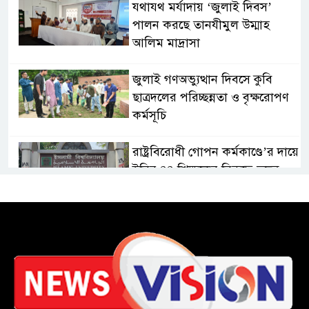
যথাযথ মর্যাদায় ‘জুলাই দিবস’
পালন করছে তানযীমুল উম্মাহ
আলিম মাদ্রাসা
জুলাই গণঅভ্যুত্থান দিবসে কুবি
ছাত্রদলের পরিচ্ছন্নতা ও বৃক্ষরোপণ
কর্মসূচি
রাষ্ট্রবিরোধী গোপন কর্মকাণ্ডে’র দায়ে
ইবির ৪৪ শিক্ষকের বিরুদ্ধে তদন্ত
কমিটি
ইসলামপুরে ‘জুলাই গণঅভ্যুত্থান
দিবস উপলক্ষ্যে আলোচনা সভা ও
সংবর্ধনা অনুষ্ঠান অনুষ্ঠিত
গণভোটের রায় জুলাই সনদ