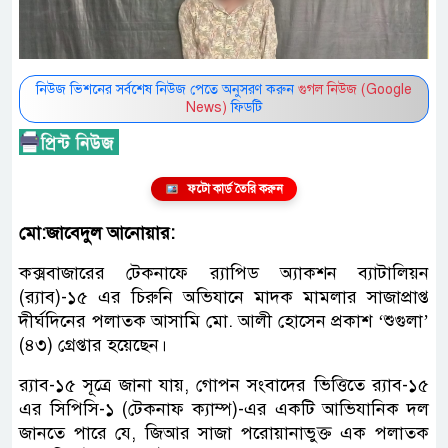
নিউজ ভিশনের সর্বশেষ নিউজ পেতে অনুসরণ করুন
গুগল নিউজ (Google
News)
ফিডটি
ফটো কার্ড তৈরি করুন
মো:জাবেদুল আনোয়ার:
কক্সবাজারের টেকনাফে র‌্যাপিড অ্যাকশন ব্যাটালিয়ন
(র‌্যাব)-১৫ এর চিরুনি অভিযানে মাদক মামলার সাজাপ্রাপ্ত
দীর্ঘদিনের পলাতক আসামি মো. আলী হোসেন প্রকাশ ‘শুগুলা’
(৪৩) গ্রেপ্তার হয়েছেন।
র‌্যাব-১৫ সূত্রে জানা যায়, গোপন সংবাদের ভিত্তিতে র‌্যাব-১৫
এর সিপিসি-১ (টেকনাফ ক্যাম্প)-এর একটি আভিযানিক দল
জানতে পারে যে, জিআর সাজা পরোয়ানাভুক্ত এক পলাতক