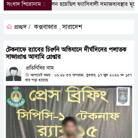
সংবাদ শিরোনাম ::
জুলাই আন্দোলন হয়েছিল ফ্যাসিবাদী সমাজব্যবস্থার মূলোৎপ
প্রচ্ছদ /
কক্সবাজার
সারাদেশ
,
টেকনাফে র‌্যাবের চিরুনি অভিযানে দীর্ঘদিনের পলাতক
সাজাপ্রাপ্ত আসামি গ্রেপ্তার
প্রতিনিধির নাম
আপডেট সময় : ০৬:২৮:৫৩ অপরাহ্ন, বুধবার, ১৭ জুন ২০২৬
১৫৭
বার পড়া হয়েছে