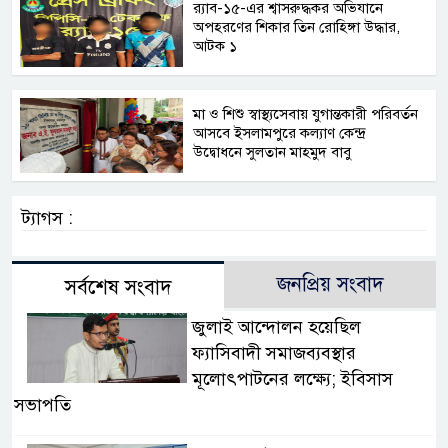
র‍্যাব-১৫-এর শ্বাসরুদ্ধকর অভিযানে
অপহরণের শিকার তিন রোহিঙ্গা উদ্ধার,
আটক ১
মা ও শিশু স্বাস্থ্যসেবায় যুগান্তকারী পরিবর্তন
আসবে ইসলামপুরে কল্যাণ কেন্দ্র
উদ্বোধনে সুলতান মাহমুদ বাবু
ট্যাগস :
জনপ্রিয় সংবাদ
সর্বশেষ সংবাদ
জুলাই আন্দোলন হয়েছিল
ফ্যাসিবাদী সমাজব্যবস্থার
মূলোৎপাটনের লক্ষ্যে; ইবিসাস
সভাপতি