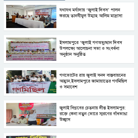
যথাযথ মর্যাদায় ‘জুলাই দিবস’ পালন
করছে তানযীমুল উম্মাহ আলিম মাদ্রাসা
ইসলামপুরে ‘জুলাই গণঅভ্যুত্থান দিবস
উপলক্ষ্যে আলোচনা সভা ও সংবর্ধনা
অনুষ্ঠান অনুষ্ঠিত
গণভোটের রায় জুলাই সনদ বাস্তবায়নের
আহ্বান,ইসলামপুরে জামায়াতের গণমিছিল
ও সমাবেশ
জুলাই বিপ্লবের চেতনায় দীপ্ত ইসলামপুর:
রক্তে কেনা নতুন ভোরে স্মরণের বাঁধভাঙা
উচ্ছ্বাস