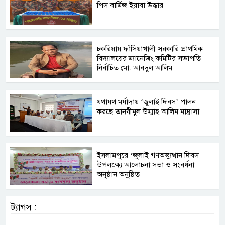
পিস বার্মিজ ইয়াবা উদ্ধার
চকরিয়ায় ফাঁসিয়াখালী সরকারি প্রাথমিক
বিদ্যালয়ের ম্যানেজিং কমিটির সভাপতি
নির্বাচিত মো. আবদুল আলিম
যথাযথ মর্যাদায় ‘জুলাই দিবস’ পালন
করছে তানযীমুল উম্মাহ আলিম মাদ্রাসা
ইসলামপুরে ‘জুলাই গণঅভ্যুত্থান দিবস
উপলক্ষ্যে আলোচনা সভা ও সংবর্ধনা
অনুষ্ঠান অনুষ্ঠিত
ট্যাগস :