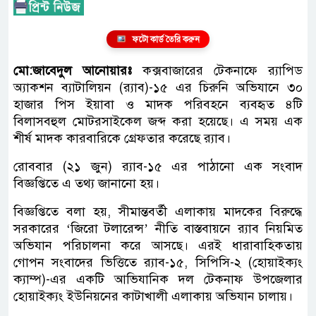
ফটো কার্ড তৈরি করুন
মো:জাবেদুল আনোয়ারঃ
কক্সবাজারের টেকনাফে র‌্যাপিড
অ্যাকশন ব্যাটালিয়ন (র‌্যাব)-১৫ এর চিরুনি অভিযানে ৩০
হাজার পিস ইয়াবা ও মাদক পরিবহনে ব্যবহৃত ৪টি
বিলাসবহুল মোটরসাইকেল জব্দ করা হয়েছে। এ সময় এক
শীর্ষ মাদক কারবারিকে গ্রেফতার করেছে র‌্যাব।
রোববার (২১ জুন) র‌্যাব-১৫ এর পাঠানো এক সংবাদ
বিজ্ঞপ্তিতে এ তথ্য জানানো হয়।
বিজ্ঞপ্তিতে বলা হয়, সীমান্তবর্তী এলাকায় মাদকের বিরুদ্ধে
সরকারের ‘জিরো টলারেন্স’ নীতি বাস্তবায়নে র‌্যাব নিয়মিত
অভিযান পরিচালনা করে আসছে। এরই ধারাবাহিকতায়
গোপন সংবাদের ভিত্তিতে র‌্যাব-১৫, সিপিসি-২ (হোয়াইক্যং
ক্যাম্প)-এর একটি আভিযানিক দল টেকনাফ উপজেলার
হোয়াইক্যং ইউনিয়নের কাটাখালী এলাকায় অভিযান চালায়।