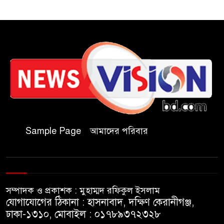
চকরিয়ায় ফাঁসিয়াখালী সরকারি
প্রাথমিক বিদ্যালয়ের ম্যানেজিং
কমিটির সভাপতি নির্বাচিত মো.
আবদুল আলিম
জুলাই আন্দোলন হয়েছিল
ফ্যাসিবাদী সমাজব্যবস্থার
মূলোৎপাটনের লক্ষ্যে; ইবিসাস
সভাপতি
Sample Page
আমাদের পরিবার
যথাযথ মর্যাদায় ‘জুলাই দিবস’
পালন করছে তানযীমুল উম্মাহ
আলিম মাদ্রাসা
সম্পাদক ও প্রকাশক : মুহাম্মদ রফিকুল ইসলাম
জুলাই গণঅভ্যুত্থান দিবসে কুবি
যোগাযোগের ঠিকানা : হাসনাবাদ, দক্ষিণ কেরানীগঞ্জ,
ছাত্রদলের পরিচ্ছন্নতা ও বৃক্ষরোপণ
ঢাকা-১৩১০, মোবাইল : ০১৭৮৯৩৭২৩২৮
কর্মসূচি