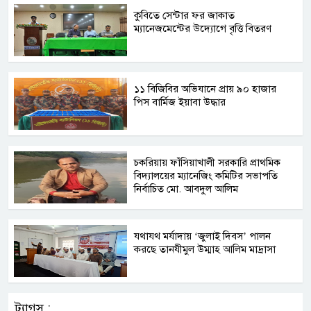
কুবিতে সেন্টার ফর জাকাত
ম্যানেজমেন্টের উদ্যোগে বৃত্তি বিতরণ
১১ বিজিবির অভিযানে প্রায় ৯০ হাজার
পিস বার্মিজ ইয়াবা উদ্ধার
চকরিয়ায় ফাঁসিয়াখালী সরকারি প্রাথমিক
বিদ্যালয়ের ম্যানেজিং কমিটির সভাপতি
নির্বাচিত মো. আবদুল আলিম
যথাযথ মর্যাদায় ‘জুলাই দিবস’ পালন
করছে তানযীমুল উম্মাহ আলিম মাদ্রাসা
ট্যাগস :