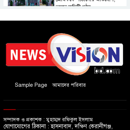
তদন্তে কমিটি গঠন
কুবিতে সেন্টার ফর জাকাত
ম্যানেজমেন্টের উদ্যোগে বৃত্তি বিতরণ
১১ বিজিবির অভিযানে প্রায় ৯০
হাজার পিস বার্মিজ ইয়াবা উদ্ধার
চকরিয়ায় ফাঁসিয়াখালী সরকারি
প্রাথমিক বিদ্যালয়ের ম্যানেজিং
Sample Page
আমাদের পরিবার
কমিটির সভাপতি নির্বাচিত মো.
আবদুল আলিম
জুলাই আন্দোলন হয়েছিল
সম্পাদক ও প্রকাশক : মুহাম্মদ রফিকুল ইসলাম
ফ্যাসিবাদী সমাজব্যবস্থার
যোগাযোগের ঠিকানা : হাসনাবাদ, দক্ষিণ কেরানীগঞ্জ,
মূলোৎপাটনের লক্ষ্যে; ইবিসাস