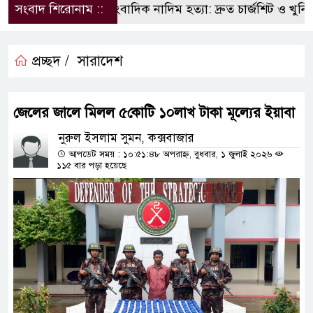
সংবাদ শিরোনাম ::
সাংবাদিক নাদিম হত্যা: দ্রুত চার্জশিট ও খুনিদে
প্রচ্ছদ /
সারাদেশ
জেলের জালে মিলল ৫কোটি ১০লাখ টাকা মূল্যের ইয়াবা
নুরুল ইসলাম সুমন, কক্সবাজার
আপডেট সময় : ১০:৫১:৪৮ অপরাহ্ন, বুধবার, ১ জুলাই ২০২৬
১১৫ বার পড়া হয়েছে