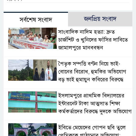
জনপ্রিয় সংবাদ
সর্বশেষ সংবাদ
সাংবাদিক নাদিম হত্যা: দ্রুত
চার্জশিট ও খুনিদের ফাঁসির দাবিতে
জামালপুরে মানববন্ধন
পৈতৃক সম্পত্তি বণ্টন নিয়ে ভাই-
বোনের বিরোধ, হুমকির অভিযোগ
বড় ভাই হুমায়ুন কবিরের বিরুদ্ধে
​ইসলামপুরে প্রাথমিক বিদ্যালয়ের
ইন্টারনেট টাকা আত্মসাত শিক্ষা
কর্মকর্তাদের বিরুদ্ধে দুদকে অভিযোগ
ইবিতে মেয়েদের গোপন ছবি তুলে
প্রেমিককে পাঠানোর অভিযোগ;