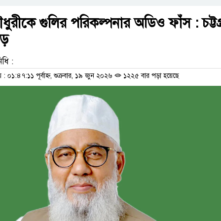
ুরীকে গুলির পরিকল্পনার অডিও ফাঁস : চট্টগ্
াড়
নিধি :
০১:৪৭:১১ পূর্বাহ্ন, শুক্রবার, ১৯ জুন ২০২৬
১২২৫ বার পড়া হয়েছে