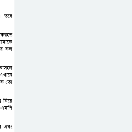
পরিচ্ছন্নতা ও বৃক্ষরোপণ কর্মসূচি
ে। তবে
রাষ্ট্রবিরোধী গোপন
কর্মকাণ্ডে’র দায়ে
 করতে
ইবির ৪৪ শিক্ষকের
আমাকে
বিরুদ্ধে তদন্ত কমিটি
আর কল
ইসলামপুরে ‘জুলাই
 আসলে
গণঅভ্যুত্থান দিবস
এখানে
উপলক্ষ্যে আলোচনা
কে তো
সভা ও সংবর্ধনা অনুষ্ঠান অনুষ্ঠিত
র নিয়ে
গণভোটের রায়
 এমপি
জুলাই সনদ
বাস্তবায়নের
য় এবং
আহ্বান,ইসলামপুরে জামায়াতের