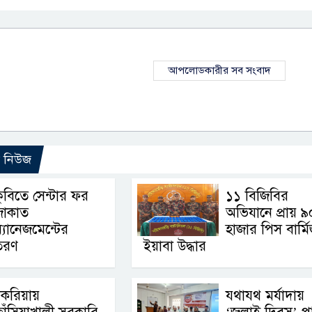
আপলোডকারীর সব সংবাদ
ো নিউজ
ুবিতে সেন্টার ফর
১১ বিজিবির
জাকাত
অভিযানে প্রায় ৯
্যানেজমেন্টের
হাজার পিস বার্ম
িতরণ
ইয়াবা উদ্ধার
চকরিয়ায়
যথাযথ মর্যাদায়