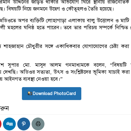
মান উদ্দিনের জড়িত থাকার অভিযোগ ঘিরে স্থানীয় রাজনৈতিক 
িয়েছে। বিষয়টি নিয়ে জনমনে উদ্বেগ ও কৌতূহলও তৈরি হয়েছে।
বি, অডিওতে অপর ব্যক্তিটি লোহাগাড়া এলাকায় বালু উত্তোলন ও মাটি
শালী মহলের ঘনিষ্ঠ হতে পারেন। তবে তার পরিচয় সম্পর্কে নিশ্চি
 শাহজাহান চৌধুরীর সঙ্গে একাধিকবার যোগাযোগের চেষ্টা কর
।
পুলিশ সুপার মো. মাসুদ আলম গনমাধ্যমকে বলেন, “বিষয়টি
ে দেখছি। অডিওর সত্যতা, উৎস ও সংশ্লিষ্টদের ভূমিকা যাচাই করা 
ীয় আইনগত ব্যবস্থা নেওয়া হবে।”
Download PhotoCard
করুন