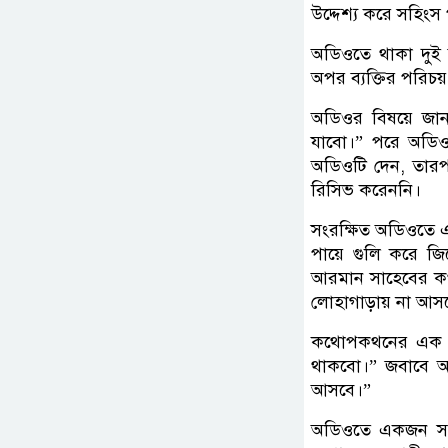
উদ্দেশ্য করে সহিংস
অডিওতে থাকা দুই 
অপর ব্যক্তির পরিচয়
অডিওর বিষয়ে জান
যাবো।” পরে অডিও
অডিওটি দেন, তা
রিসিভ করেননি।
সংরক্ষিত অডিওতে
পায়ে গুলি করে জ
আরমান সাহেবের ক
লোহাগাড়ায় না আস
কথোপকথনের এক পর্য
থাকবো।” জবাবে আ
আসবে।”
অডিওতে একজন সংস