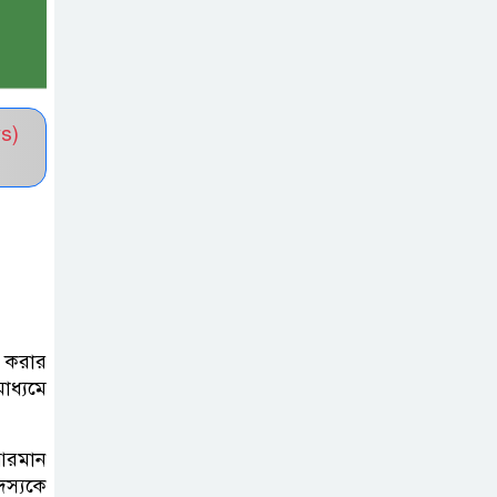
সভাপতি নির্বাচিত মো. আবদুল আলিম
জুলাই আন্দোলন
হয়েছিল ফ্যাসিবাদী
s)
সমাজব্যবস্থার
মূলোৎপাটনের লক্ষ্যে; ইবিসাস
সভাপতি
যথাযথ মর্যাদায়
‘জুলাই দিবস’
পালন করছে
 করার
তানযীমুল উম্মাহ আলিম মাদ্রাসা
ধ্যমে
জুলাই গণঅভ্যুত্থান
দিবসে কুবি
 আরমান
স্যকে
ছাত্রদলের