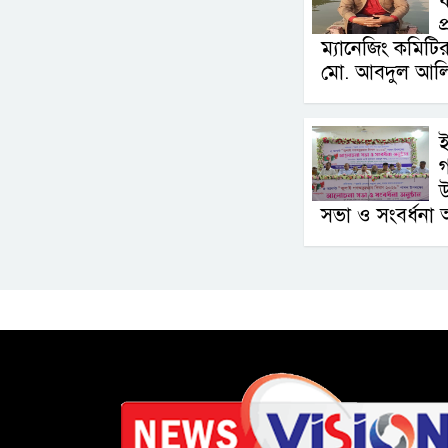
ফ
প
ম্যানেজিং কমিটি
মো. আবদুল আল
ই
গ
উ
সভা ও সংবর্ধনা অন