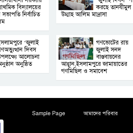
াঁসিয়াখালী সরকারি
‘জুলাই দিবস’ প
্রাথমিক বিদ্যালয়ের
করছে তানযীমুল
র সভাপতি নির্বাচিত
উম্মাহ আলিম মাদ্রাসা
িম
সলামপুরে ‘জুলাই
গণভোটের রায়
ণঅভ্যুত্থান দিবস
জুলাই সনদ
পলক্ষ্যে আলোচনা
বাস্তবায়নের
ুষ্ঠান অনুষ্ঠিত
আহ্বান,ইসলামপুরে জামায়াতের
গণমিছিল ও সমাবেশ
Sample Page
আমাদের পরিবার