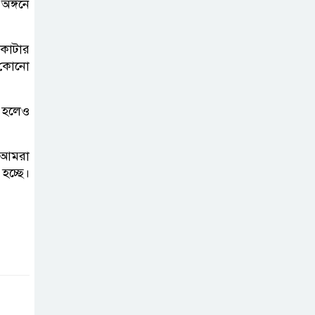
অঙ্গনে
গণমিছিল ও সমাবেশ
 কাটার
জুলাই বিপ্লবের
ত কোনো
চেতনায় দীপ্ত
ইসলামপুর: রক্তে
কেনা নতুন ভোরে স্মরণের বাঁধভাঙা
া হলেও
উচ্ছ্বাস
 আমরা
হচ্ছে।