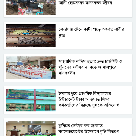
আলী হোসেনের মানবেতর জীবন
চকরিয়ায় ট্রেনে কাটা পড়ে অজ্ঞাত নারীর
মৃত্যু
সাংবাদিক নাদিম হত্যা: দ্রুত চার্জশিট ও
খুনিদের ফাঁসির দাবিতে জামালপুরে
মানববন্ধন
​ইসলামপুরে প্রাথমিক বিদ্যালয়ের
ইন্টারনেট টাকা আত্মসাত শিক্ষা
কর্মকর্তাদের বিরুদ্ধে দুদকে অভিযোগ
কুবিতে সেন্টার ফর জাকাত
ম্যানেজমেন্টের উদ্যোগে বৃত্তি বিতরণ