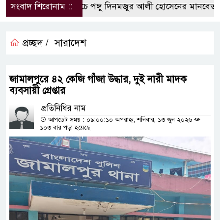
লিথিনের ছাউনির নিচে পঙ্গু দিনমজুর আলী হোসেনের মানবেতর জ
সংবাদ শিরোনাম ::
প্রচ্ছদ /
সারাদেশ
জামালপুরে ৪২ কেজি গাঁজা উদ্ধার, দুই নারী মাদক
ব্যবসায়ী গ্রেপ্তার
প্রতিনিধির নাম
আপডেট সময় : ০৯:০০:১০ অপরাহ্ন, শনিবার, ১৩ জুন ২০২৬
১০৩ বার পড়া হয়েছে