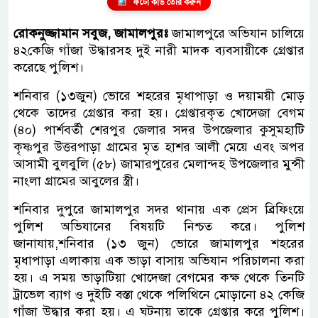
ফটো কার্ড তৈরি করুন
রোকনুজ্জামান সবুজ, জামালপুরঃ
জামালপুরে অভিযান চালিয়ে
৪২কেজি গাঁজা উদ্ধারসহ দুই নারী মাদক ব্যবসায়ীকে গ্রেপ্তার
করেছে পুলিশ।
শনিবার (১৩জুন) ভোরে শহরের মৃধাপাড়া ও দয়াময়ী মোড়
থেকে তাদের গ্রেপ্তার করা হয়। গ্রেপ্তারকৃত খোদেজা বেগম
(৪০) পার্শবর্তী শেরপুর জেলার সদর উপজেলার কুসুমহাটি
কৃষ্ণপুর উত্তরপাড়া গ্রামের মৃত হাশর আলী মেয়ে এবং অপর
আসামী বুলবুলি (৫৮) জামারপুরের মেলান্দহ উপজেলার মুন্সী
নাংলা গ্রামের আবুলের স্ত্রী।
শনিবার দুপুরে জামালপুর সদর থানায় এক প্রেস ব্রিফিংয়ে
পুলিশ অভিযানের বিষয়টি নিশ্চত করে। পুলিশ
জানাযায়,শনিবার (১৩ জুন) ভোরে জামালপুর শহরের
মৃধাপাড়া এলাকায় এক ভাড়া বাসায় অভিযান পরিচালনা করা
হয়। এ সময় ভাড়াটিয়া খোদেজা বেগমের কক্ষ থেকে তিনটি
ট্রাভেল ব্যাগ ও দুইটি বস্তা থেকে পলিথিনে মোড়ানো ৪২ কেজি
গাঁজা উদ্ধার করা হয়। এ ঘটনায় তাকে গ্রেপ্তার করে পুলিশ।