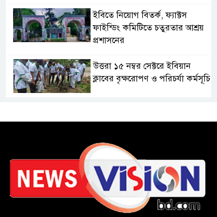
ইবিতে নিয়োগ বিতর্ক, ফ্যাক্টস
ফাইন্ডিং কমিটিতে চতুরতার আশ্রয়
প্রশাসনের
উত্তরা ১৫ নম্বর সেক্টরে ইবিয়ান
ক্লাবের বৃক্ষরোপণ ও পরিচর্যা কর্মসূচি
রাষ্ট্রপতি নির্বাচনে অংশ নেবে
জামায়াত
কাল মহেশখালী দিয়ে শুরু
প্রধানমন্ত্রীর চট্টগ্রাম সফর
হল দখল করে অছাত্র ও সন্ত্রাসীদের
অভয়ারণ্য করা যাবে না-শিবির