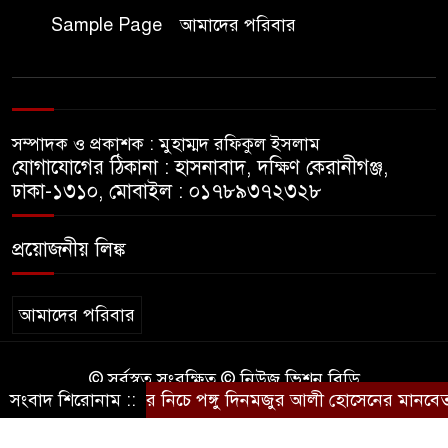
সভাপতি
Sample Page
আমাদের পরিবার
বিমানবাহিনীতে অফিসার ক্যাডেট
পদে চাকরি
সম্পাদক ও প্রকাশক : মুহাম্মদ রফিকুল ইসলাম
মেসির বাবা না ফেরার দেশে
যোগাযোগের ঠিকানা : হাসনাবাদ, দক্ষিণ কেরানীগঞ্জ,
ঢাকা-১৩১০, মোবাইল : ০১৭৮৯৩৭২৩২৮
সাংবাদিক নাদিম হত্যা: দ্রুত
প্রয়োজনীয় লিঙ্ক
চার্জশিট ও খুনিদের ফাঁসির দাবিতে
জামালপুরে মানববন্ধন
আমাদের পরিবার
© সর্বস্বত্ব সংরক্ষিত © নিউজ ভিশন বিডি
পলিথিনের ছাউনির নিচে পঙ্গু দিনমজুর আলী হোসেনের মানবেতর
সংবাদ শিরোনাম ::
কারিগরি সহযোগিতায়ঃ
BD IT